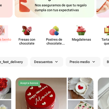
de
Nos aseguramos de que tu regalo
cumpla con tus expectativas
s bento
Fresas con
Postres de
Magd​alenas
Tart
chocolate
chocolate
qu
moldeado
e_fast_delivery
Descuentos
Precio medio
B
Acepta bonos