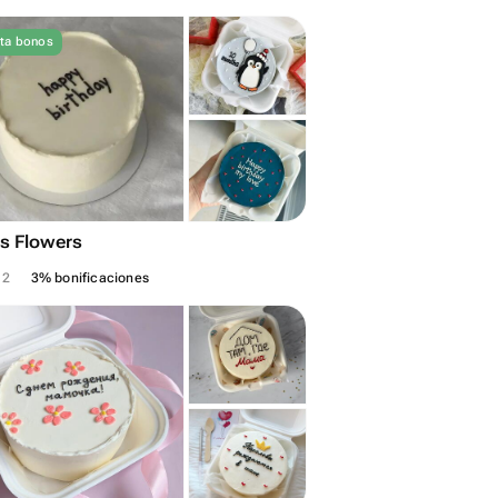
ta bonos
s Flowers
12
3% bonificaciones