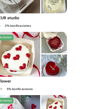
EUR studio
8
3% bonificaciones
ta bonos
Flower
59
5% bonificaciones
ta bonos