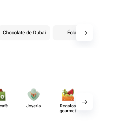
Chocolate de Dubai
Éclairs
Dulces orienta
 café
Joyería
Regalos
Deco​ración
Acce​
gourmet