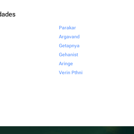
udades
Parakar
Argavand
Getapnya
Gehanist
Aringe
Verin Pthni