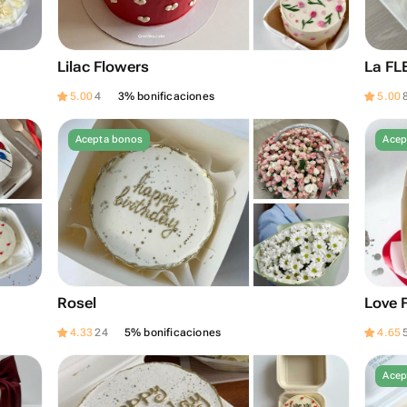
Lilac Flowers
La FL
5.00
4
3% bonificaciones
5.00
Acepta bonos
Acep
Rosel
Love 
4.33
24
5% bonificaciones
4.65
Acep