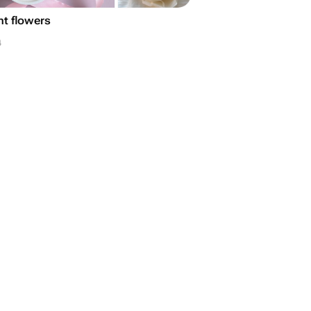
nt flowers
4