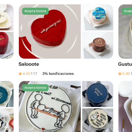
Acepta bonos
Acep
Salooote
Gustu
4.42
117
3% bonificaciones
5.00
Acepta bonos