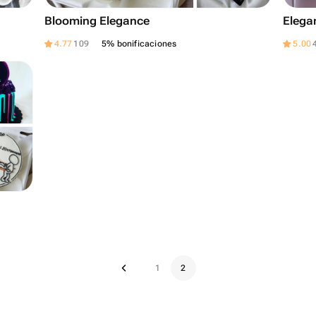
Blooming Elegance
Elega
4.77
109
5% bonificaciones
5.00
1
2