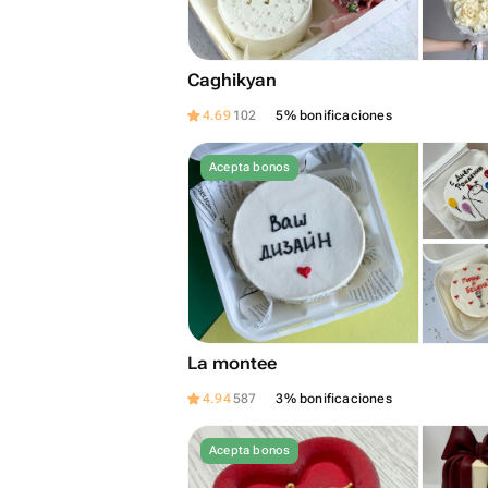
Caghikyan
4.69
102
5% bonificaciones
Acepta bonos
La montee
4.94
587
3% bonificaciones
Acepta bonos