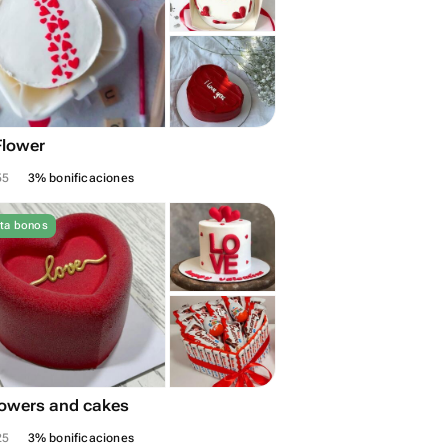
Flower
55
3% bonificaciones
ta bonos
lowers and cakes
25
3% bonificaciones