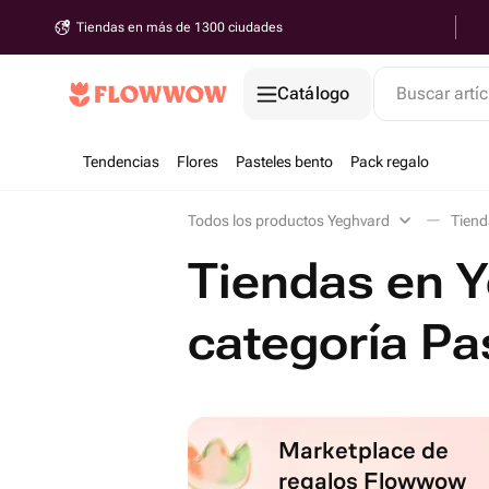
Tiendas en más de 1300 ciudades
Catálogo
Buscar artíc
Tendencias
Flores
Pasteles bento
Pack regalo
Todos los productos Yeghvard
Tiend
Tiendas en Y
categoría Pa
Marketplace de
regalos Flowwow