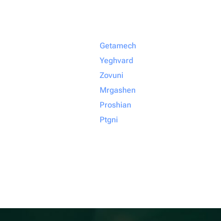
Getamech
Yeghvard
Zovuni
Mrgashen
Proshian
Ptgni