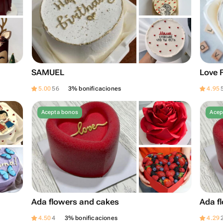
SAMUEL
Love 
5.00
56
3% bonificaciones
4.95
Acepta bonos
Acep
Ada flowers and cakes
Ada f
4.50
4
3% bonificaciones
4.29