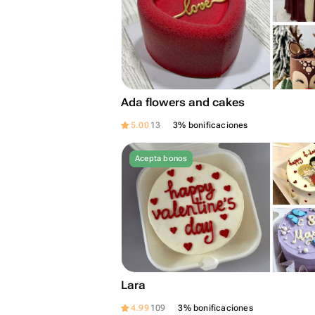
Ada flowers and cakes
5.00
13
3% bonificaciones
Acepta bonos
Lara
4.99
109
3% bonificaciones