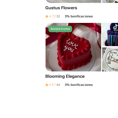
Gustus Flowers
4.72
32
3% bonificaciones
Acepta bonos
Blooming Elegance
4.57
44
3% bonificaciones