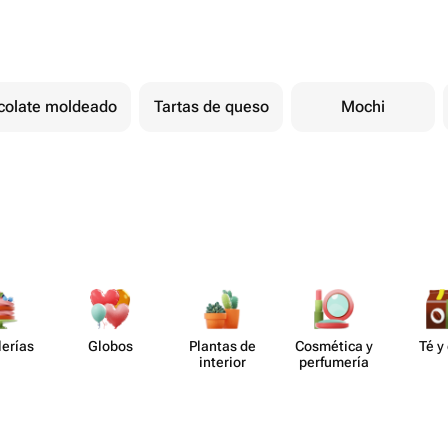
colate moldeado
Tartas de queso
Mochi
lerías
Globos
Plantas de
Cosmética y
Té y
interior
perf​umería