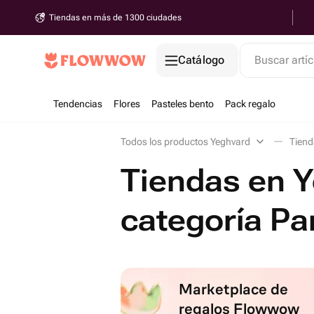
Tiendas en más de 1300 ciudades
Catálogo
Buscar artíc
Tendencias
Flores
Pasteles bento
Pack regalo
Todos los productos Yeghvard
Tiend
Tiendas en Y
categoría Pa
Marketplace de
regalos Flowwow