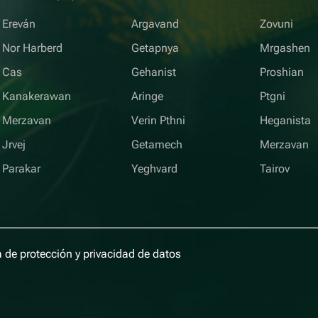
Ereván
Argavand
Zovuni
Nor Harberd
Getapnya
Mrgashen
Cas
Gehanist
Proshian
Kanakerawan
Aringe
Ptgni
Merzavan
Verin Pthni
Heganista
Jrvej
Getamech
Merzavan
Parakar
Yeghvard
Tairov
a de protección y privacidad de datos