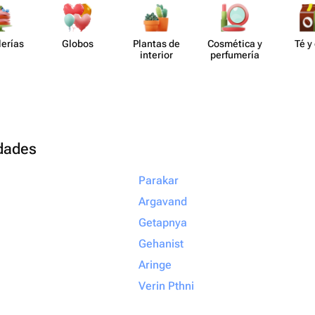
lerías
Globos
Plantas de
Cosmética y
Té y
interior
perf​umería
udades
Parakar
Argavand
Getapnya
Gehanist
Aringe
Verin Pthni