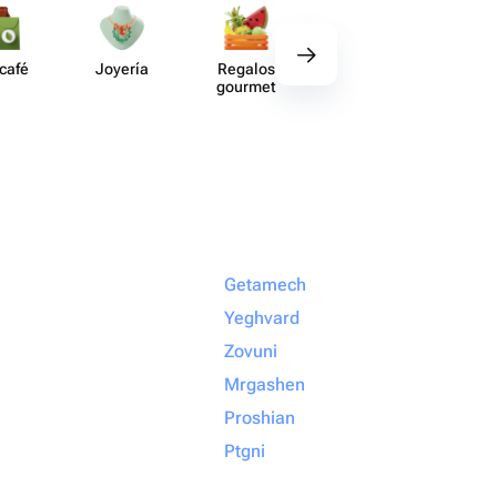
 café
Joyería
Regalos
Deco​ración
Acce​
gourmet
Getamech
Yeghvard
Zovuni
Mrgashen
Proshian
Ptgni