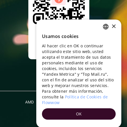
×
Apunta con la
cámara al código qr y
Usamos cookies
RUSSIAN
descarga la
aplicación
Al hacer clic en OK o continuar
ENGLISH
utilizando este sitio web, usted
UKRAINIAN
acepta el tratamiento de sus datos
personales mediante el uso de
PORTUGUESE
cookies, incluidos los servicios
"Yandex Metrica" y "Top Mail.ru",
SPANISH
con el fin de analizar el uso del sitio
web y mejorar nuestros servicios.
HUNGARIAN
Para obtener más información,
ITALIAN
consulte la
Política de Cookies de
AMD
Flowwow
Español
FRENCH
OK
TURKISH
GERMAN