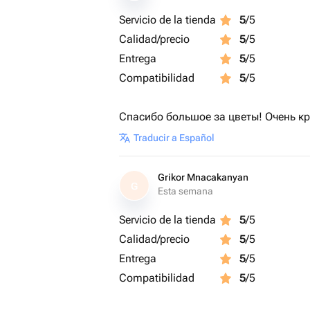
Servicio de la tienda
5
/5
Calidad/precio
5
/5
Entrega
5
/5
Compatibilidad
5
/5
Спасибо большое за цветы! Очень кр
Traducir a Español
Grikor Mnacakanyan
G
Esta semana
Servicio de la tienda
5
/5
Calidad/precio
5
/5
Entrega
5
/5
Compatibilidad
5
/5