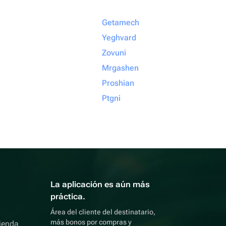
Getamech
Yeghvard
Zovuni
Mrgashen
Proshian
Ptgni
La aplicación es aún más
práctica.
Área del cliente del destinatario,
más bonos por compras y
ienda