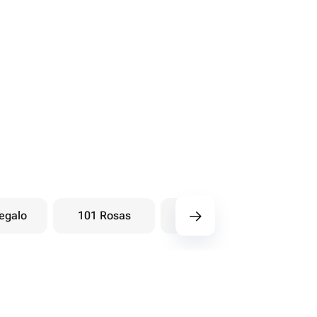
egalo
101 Rosas
Ramos baya
Ra