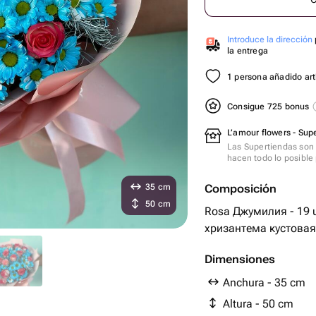
Introduce la dirección
la entrega
1 persona añadido artí
Consigue 725 bonus
L’amour flowers - Sup
Las Supertiendas son 
hacen todo lo posible 
35 cm
Composición
50 cm
Rosa Джумилия - 19 ud.
хризантема кустовая 
Dimensiones
Anchura - 35 cm
Altura - 50 cm