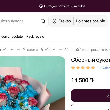
Entrega a partir de 30 minutos
ulos y tiendas
Ereván
Lo antes posible
s con chocolate
Pack regalo
Ereván
De autor en Ereván
Сборный букет с ромашками 
Сборный буке
12 Valor
14 500
֏
Añ
C