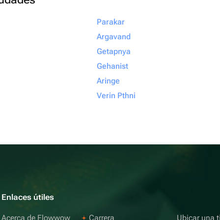
Parakar
Argavand
Getapnya
Gehanist
Aringe
Verin Pthni
Enlaces útiles
Acerca de Flowwow
Carrera
Ubicar una t