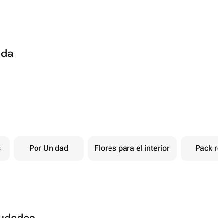
nda
s
Por Unidad
Flores para el interior
Pack r
ciudades