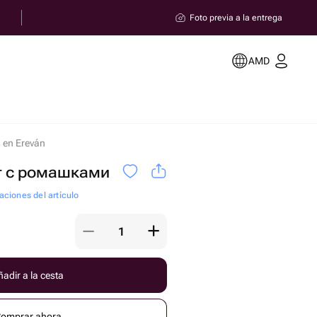
Foto previa a la entrega
AMD
en Ereván
т с ромашками
aciones del artículo
adir a la cesta
omprar ahora