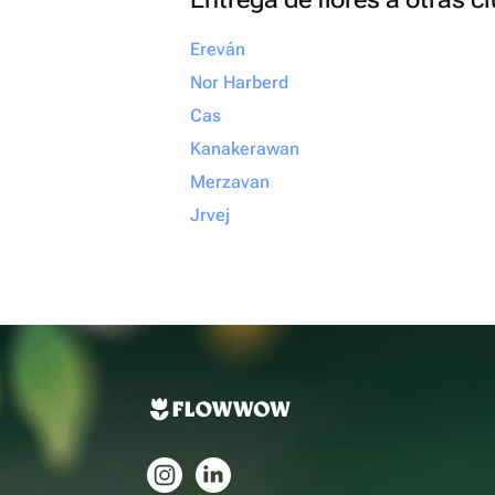
Ereván
Nor Harberd
Cas
Kanakerawan
Merzavan
Jrvej