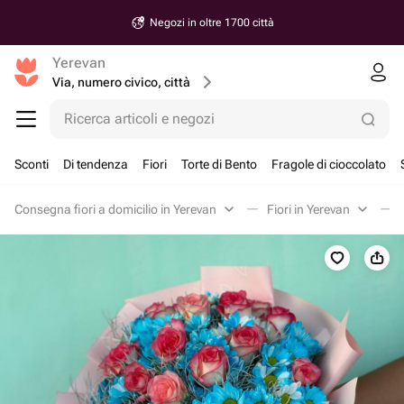
Negozi in oltre 1700 città
Yerevan
Via, numero civico, città
Ricerca articoli e negozi
Sconti
Di tendenza
Fiori
Torte di Bento
Fragole di cioccolato
Consegna fiori a domicilio in Yerevan
Fiori in Yerevan