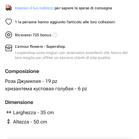
Inserisci il tuo indirizzo
per sapere le spese di consegna
1 la persona hanno aggiunto l'articolo alle loro collezioni
Riceverai 725 bonus
L’amour flowers - Supershop.
I supershop sono negozi con recensioni eccellenti che fanno del
loro meglio per offrire un servizio clienti di alta qualità.
Composizione
Роза Джумилия - 19 pz
хризантема кустовая голубая - 6 pz
Dimensione
Larghezza - 35 cm
Altezza - 50 cm