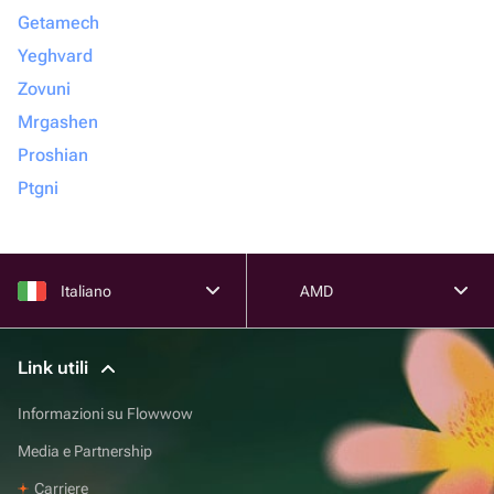
Getamech
Yeghvard
Zovuni
Mrgashen
Proshian
Ptgni
Italiano
AMD
Link utili
Informazioni su Flowwow
Media e Partnership
Carriere