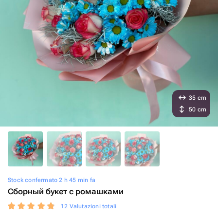
35 cm
50 cm
Stock confermato 2 h 45 min fa
Сборный букет с ромашками
12 Valutazioni totali