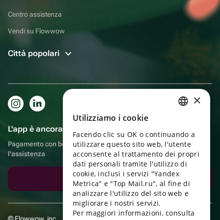
Centro assistenza
Vendi su Flowwow
Città popolari
×
Utilizziamo i cookie
RUSSIAN
L'app è ancora più comoda!
Facendo clic su OK o continuando a
ENGLISH
utilizzare questo sito web, l'utente
Pagamento con bonus, autoconsegna, comoda chat con
UKRAINIAN
acconsente al trattamento dei propri
l'assistenza
dati personali tramite l'utilizzo di
PORTUGUESE
cookie, inclusi i servizi "Yandex
Scarica l'app
Metrica" e "Top Mail.ru", al fine di
SPANISH
analizzare l'utilizzo del sito web e
migliorare i nostri servizi.
HUNGARIAN
Per maggiori informazioni, consulta
© Flowwow, inc
ITALIAN