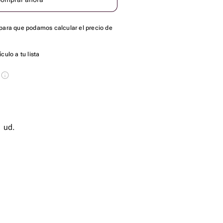
para que podamos calcular el precio de
culo a tu lista
s
de diseño - 1 ud.