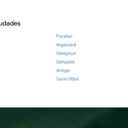
ciudades
Parakar
Argavand
Getapnya
Gehanist
Aringe
Verin Pthni