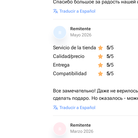
Спасибо большое за радость нашей 
Traducir a Español
Remitente
R
Mayo 2026
Servicio de la tienda
5
/5
Calidad/precio
5
/5
Entrega
5
/5
Compatibilidad
5
/5
Все замечательно! Даже не верилос
сделать подаро. Но оказалось - мож
Traducir a Español
Remitente
R
Marzo 2026