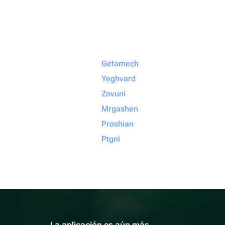
Getamech
Yeghvard
Zovuni
Mrgashen
Proshian
Ptgni
La aplicación es aún más