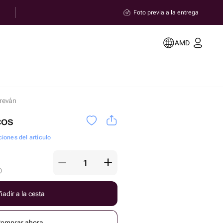
Foto previa a la entrega
AMD
Ereván
cos
ciones del artículo
)
adir a la cesta
omprar ahora