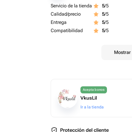
Servicio de la tienda
5
/5
Calidad/precio
5
/5
Entrega
5
/5
Compatibilidad
5
/5
Mostrar 
Acepta bonos
VkusLil
Ir a la tienda
Protección del cliente