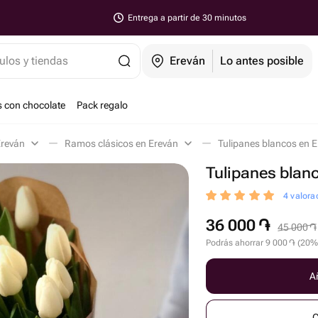
Entrega a partir de 30 minutos
ulos y tiendas
Ereván
Lo antes posible
s con chocolate
Pack regalo
Ereván
Ramos clásicos en Ereván
Tulipanes blancos en 
Tulipanes blan
4 valora
36 000
֏
45 000
֏
Podrás ahorrar
9 000
֏
(
20
%
Añ
C