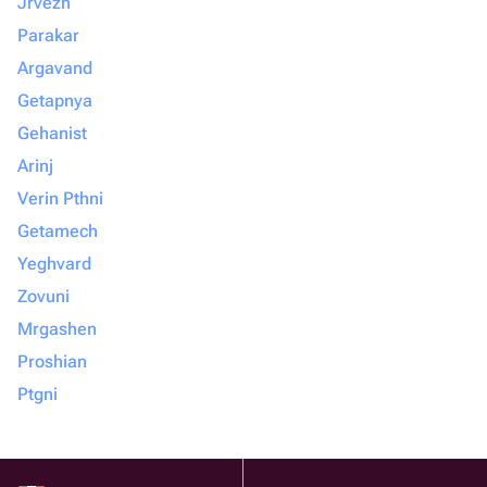
Jrvezh
Parakar
Argavand
Getapnya
Gehanist
Arinj
Verin Pthni
Getamech
Yeghvard
Zovuni
Mrgashen
Proshian
Ptgni