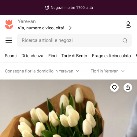
Negozi in oltre 1700 città
Yerevan
Via, numero civico, città
Ricerca articoli e negozi
Sconti
Di tendenza
Fiori
Torte di Bento
Fragole di cioccolato
Consegna fiori a domicilio in Yerevan
Fiori in Yerevan