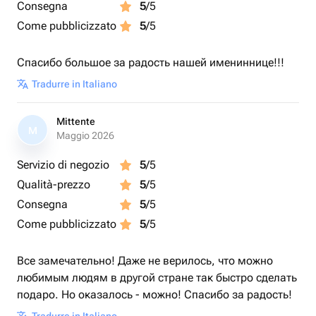
Consegna
5
/5
Come pubblicizzato
5
/5
Спасибо большое за радость нашей имениннице!!!
Tradurre in Italiano
Mittente
M
Maggio 2026
Servizio di negozio
5
/5
Qualità-prezzo
5
/5
Consegna
5
/5
Come pubblicizzato
5
/5
Все замечательно! Даже не верилось, что можно
любимым людям в другой стране так быстро сделать
подаро. Но оказалось - можно! Спасибо за радость!