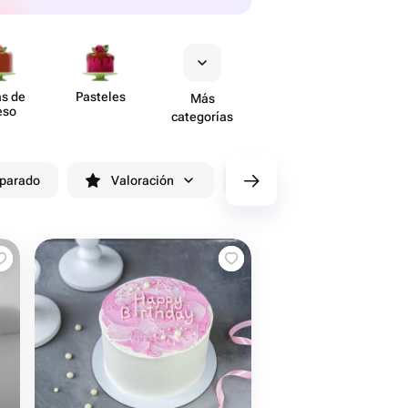
as de
Pasteles
Más
eso
categorías
eparado
Valoración
cv/filters/name_fast_delivery