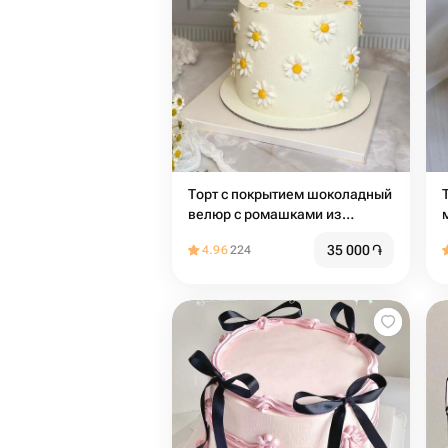
Торт с покрытием шоколадный
велюр с ромашками из
мастики , на день рождения,
35 000
֏
4.96
224
девушке, подруге, маме,
учителю