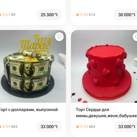
25 300
֏
30 000
֏
4.65
59
4.90
514
Торт с долларами, выпускной
Торт Сердце для
мамы,девушке,жене,бабушке
33 000
֏
33 000
֏
4.95
464
4.95
464