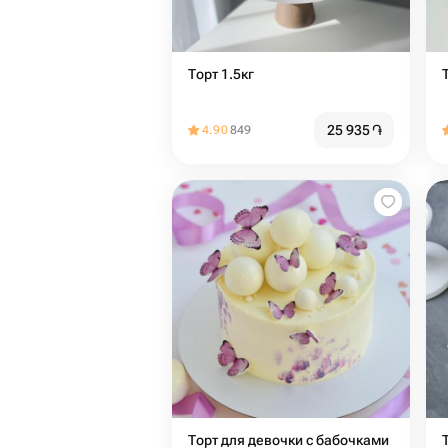
Торт 1.5кг
25 935
֏
4.90
849
Торт для девочки с бабочками