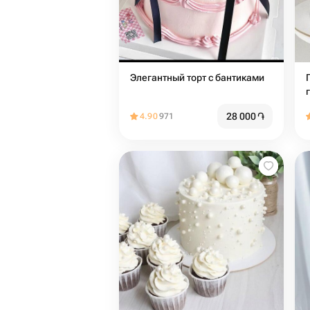
Элегантный торт с бантиками
28 000
֏
4.90
971