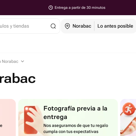
Entrega a partir de 30 minutos
ulos y tiendas
Norabac
Lo antes posible
n Norabac
orabac
Fotografía previa a la
entrega
de
Nos aseguramos de que tu regalo
cumpla con tus expectativas