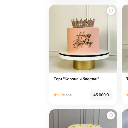
Торт "Корона и блестки"
45 000
֏
4.95
464