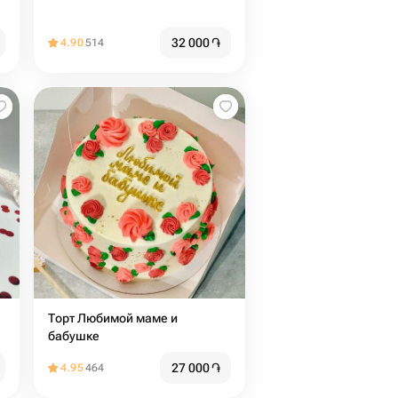
32 000
֏
4.90
514
Торт Любимой маме и
бабушке
27 000
֏
4.95
464