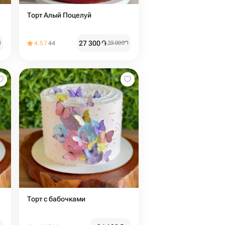
Торт Алый Поцелуй
27 300
֏
֏
4.57
44
39 000
֏
Торт с бабочками