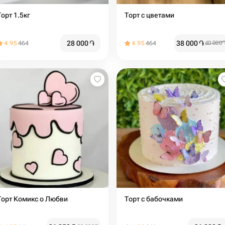
Торт 1.5кг
Торт с цветами️
28 000
֏
38 000
֏
4.95
464
4.95
464
40 000
Торт Комикс о Любви
Торт с бабочками