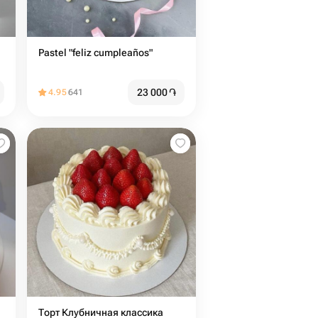
Pastel "feliz cumpleaños"
23 000
֏
4.95
641
Торт Клубничная классика