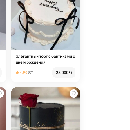
Элегантный торт с бантиками с
днём рождения
28 000
֏
4.90
971