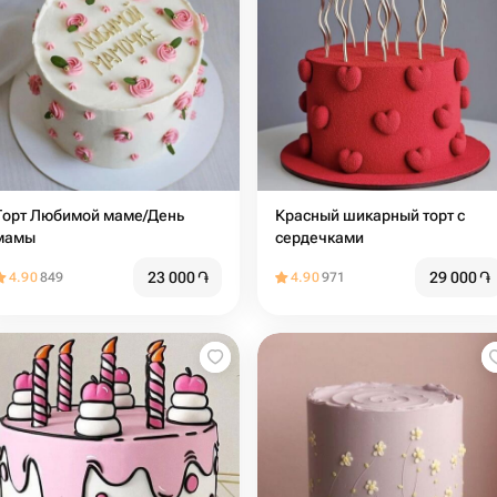
Торт Любимой маме/День
Красный шикарный торт с
мамы
сердечками
23 000
֏
29 000
֏
4.90
849
4.90
971