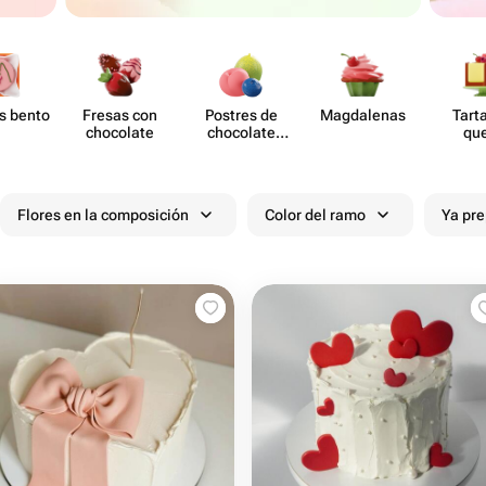
s bento
Fresas con
Postres de
Magd​alenas
Tart
chocolate
chocolate
qu
moldeado
Flores en la composición
Color del ramo
Ya pr