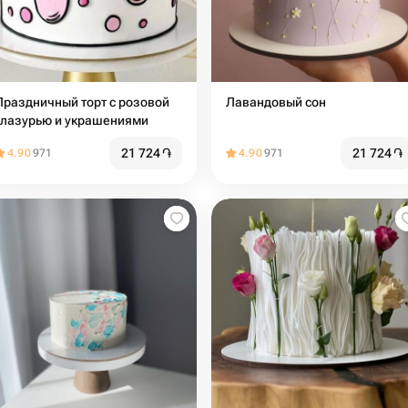
Праздничный торт с розовой
Лавандовый сон
глазурью и украшениями
21 724
֏
21 724
֏
4.90
971
4.90
971