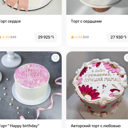
Торт сердсе
Торт с сердцами️
29 925
֏
27 930
֏
4.90
849
4.90
849
Торт " Happy birthday"
Авторский торт с любовью