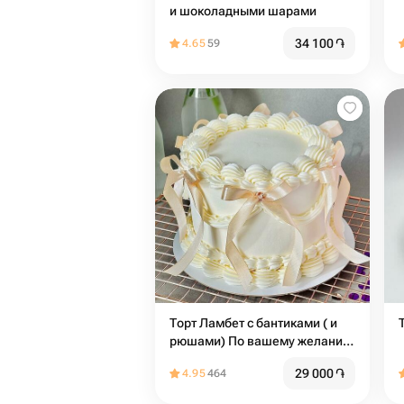
и шоколадными шарами
34 100
֏
4.65
59
Торт Ламбет с бантиками ( и
рюшами) По вашему желанию
можно добавить надпись
29 000
֏
4.95
464