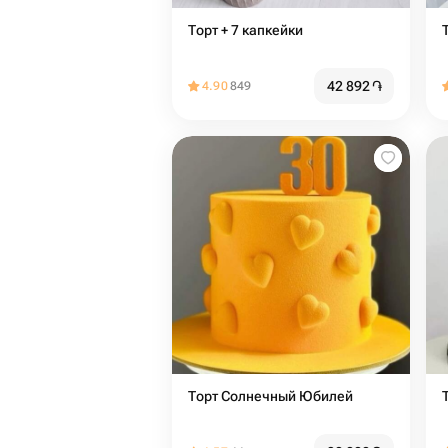
Торт + 7 капкейки
42 892
֏
4.90
849
Торт Солнечный Юбилей