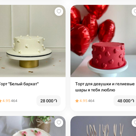
Торт "Белый бархат"
Торт для девушки и гелиевые
шары я тебя люблю
28 000
֏
48 000
֏
4.95
464
4.95
464