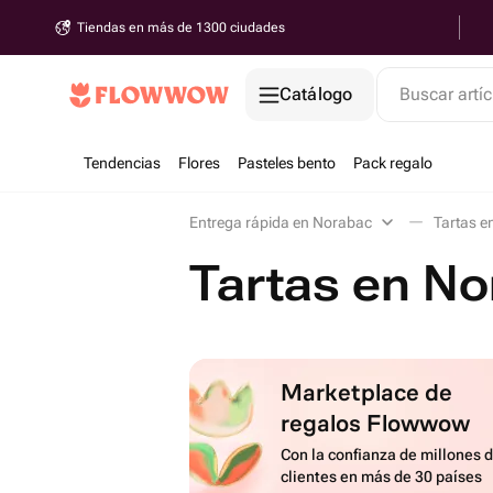
Tiendas en más de 1300 ciudades
Catálogo
Buscar artíc
Tendencias
Flores
Pasteles bento
Pack regalo
Entrega rápida en Norabac
Tartas e
Tartas en N
Marketplace de
regalos Flowwow
Con la confianza de millones 
clientes en más de 30 países