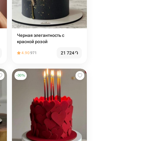
Черная элегантность с
красной розой
21 724
֏
4.90
971
-
30
%