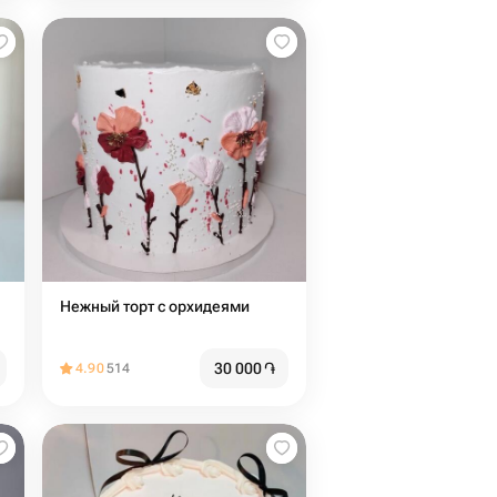
Нежный торт с орхидеями
30 000
֏
4.90
514