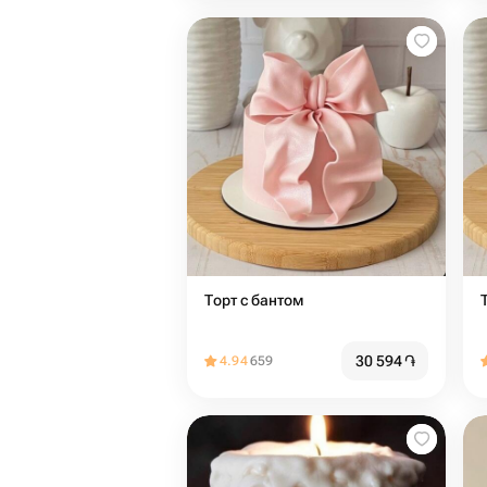
Торт с бантом
30 594
֏
4.94
659