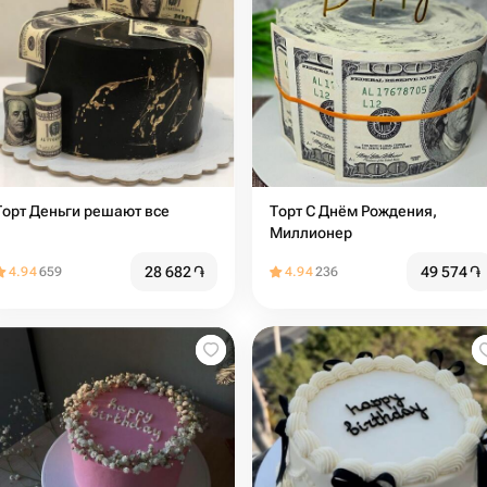
Торт Деньги решают все
Торт С Днём Рождения,
Миллионер
28 682
֏
49 574
֏
4.94
659
4.94
236