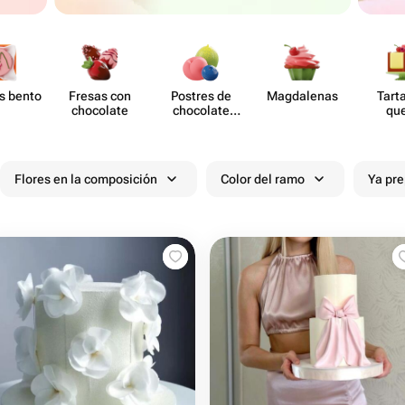
s bento
Fresas con
Postres de
Magd​alenas
Tart
chocolate
chocolate
qu
moldeado
Flores en la composición
Color del ramo
Ya pr