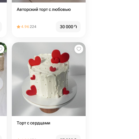
Авторский торт с любовью
30 000
֏
4.96
224
Торт с сердцами️