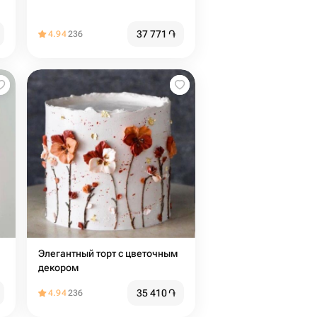
37 771
֏
4.94
236
Элегантный торт с цветочным
декором
35 410
֏
4.94
236