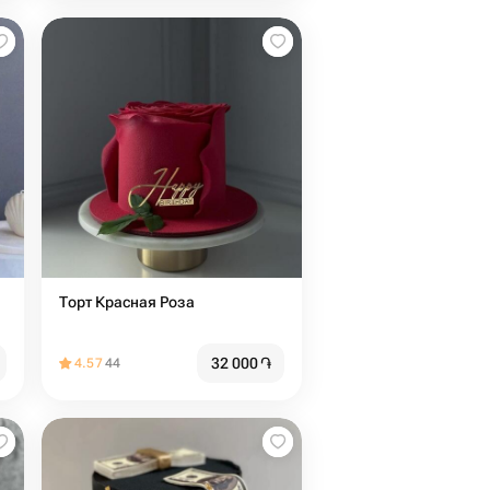
Торт Красная Роза
32 000
֏
4.57
44