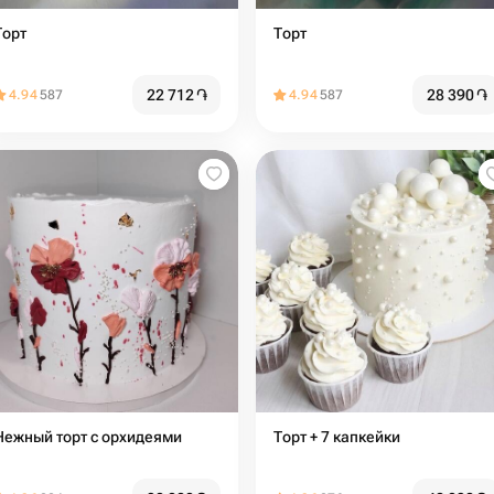
Торт
Торт
22 712
֏
28 390
֏
4.94
587
4.94
587
Нежный торт с орхидеями
Торт + 7 капкейки