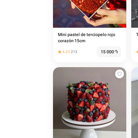
Mini pastel de terciopelo rojo
corazón 15cm
15 000
֏
4.85
213