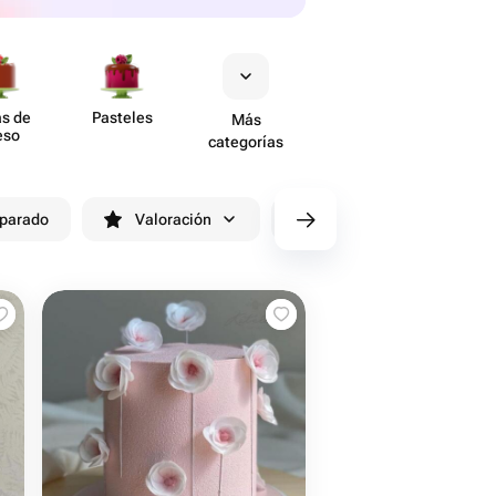
as de
Pasteles
Más
eso
categorías
eparado
Valoración
Entrega antes de 90 minutos