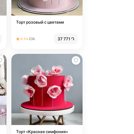
Торт розовый с цветами
37 771
֏
4.94
236
Торт «Красная симфония»