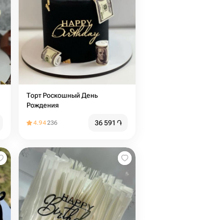
Торт Роскошный День
Рождения
36 591
֏
4.94
236