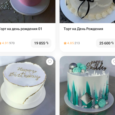
Торт на день рождения 01
Торт на День Рождения
19 855
֏
25 600
֏
4.91
970
4.85
213