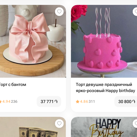
Торт с бантом
Торт девушке праздничный
ярко-розовый Happy birthday
37 771
֏
30 800
֏
4.94
236
4.86
311