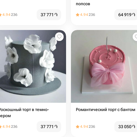
попсов
37 771
֏
64 919
֏
4.94
236
4.94
236
Роскошный торт в темно-
Романтический торт с бантом
сером
37 771
֏
33 050
֏
4.94
236
4.94
236