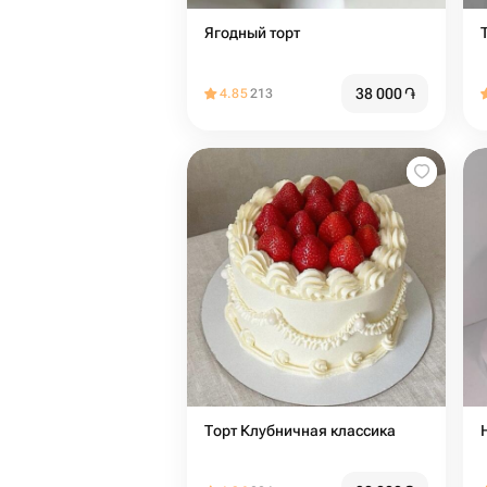
Ягодный торт
38 000
֏
4.85
213
Торт Клубничная классика