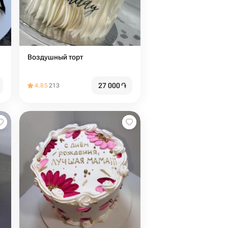
Воздушный торт
27 000
֏
4.85
213