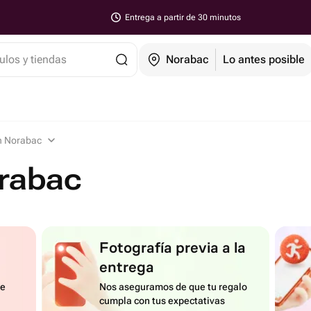
Entrega a partir de 30 minutos
ulos y tiendas
Norabac
Lo antes posible
n Norabac
orabac
Fotografía previa a la
entrega
de
Nos aseguramos de que tu regalo
cumpla con tus expectativas