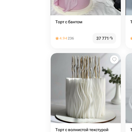
Торт с бантом
37 771
֏
4.94
236
Торт с волнистой текстурой