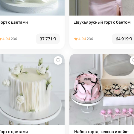
Торт с цветами
Двухъярусный торт с бантом
37 771
֏
64 919
֏
4.94
236
4.94
236
Торт с цветами
Набор торта, кексов и кейк-