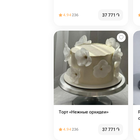
37 771
֏
4.94
236
Торт «Нежные орхидеи»
37 771
֏
4.94
236