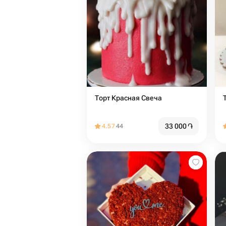
Торт Красная Свеча
33 000
֏
4.57
44