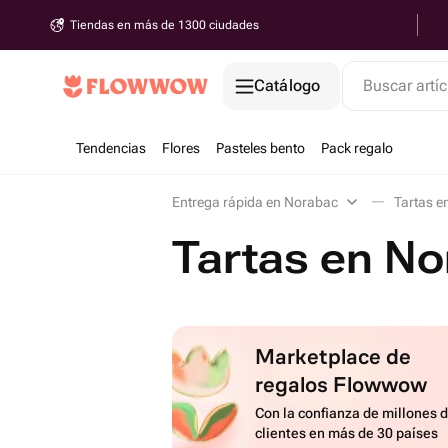
Tiendas en más de 1300 ciudades
Catálogo
Buscar artíc
Tendencias
Flores
Pasteles bento
Pack regalo
Entrega rápida en Norabac
Tartas e
Tartas en N
Marketplace de
regalos Flowwow
Con la confianza de millones 
clientes en más de 30 países