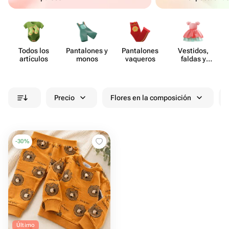
Todos los
Pant​alones y
Pant​alones
Vestidos,
artículos
monos
vaqueros
faldas y
vestidos de
verano
Precio
Flores en la composición
-
30
%
Último