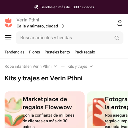
Tiendas en más de 1300 ciudades
Verin Pthni
Calle y número, ciudad
Buscar artículos y tiendas
Tendencias
Flores
Pasteles bento
Pack regalo
Ropa infantil en Verin Pthni
Kits y trajes
Kits y trajes en Verin Pthni
Marketplace de
Fotograf
regalos Flowwow
la entre
Con la confianza de millones
Nos asegura
de clientes en más de 30
regalo cumpl
países
expectativa