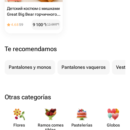
Детский костюм с мишками
Great Big Bear горчичного
цвета
9 100
֏
4.68
59
13 000
֏
Te recomendamos
Pantalones y monos
Pantalones vaqueros
Vestid
Otras categorías
Flores
Ramos comes​
Paste​lerías
Globos
tibles