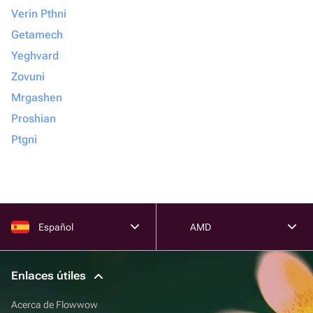
Verin Pthni
Getamech
Yeghvard
Zovuni
Mrgashen
Proshian
Ptgni
Español
AMD
Enlaces útiles
Acerca de Flowwow