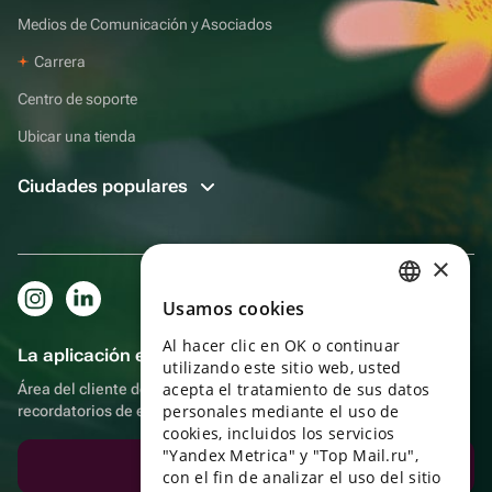
Medios de Comunicación y Asociados
Carrera
Centro de soporte
Ubicar una tienda
Ciudades populares
×
Usamos cookies
RUSSIAN
Al hacer clic en OK o continuar
ENGLISH
La aplicación es aún más práctica.
utilizando este sitio web, usted
UKRAINIAN
acepta el tratamiento de sus datos
Área del cliente del destinatario, más bonos por compras y
personales mediante el uso de
recordatorios de eventos
PORTUGUESE
cookies, incluidos los servicios
"Yandex Metrica" y "Top Mail.ru",
SPANISH
Descargar la aplicación
con el fin de analizar el uso del sitio