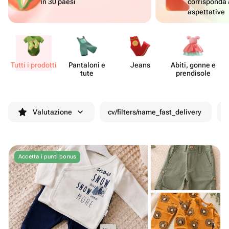
in 30 paesi
corrisponda 
aspettative
Tutti i prodotti
Pantaloni e
Jeans
Abiti, gonne e
T
tute
pren​disole
Valutazione
cv/filters/name_fast_delivery
S
Accetta i punti bonus