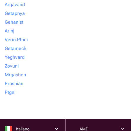
Argavand
Getapnya
Gehanist
Arinj
Verin Pthni
Getamech
Yeghvard
Zovuni
Mrgashen
Proshian
Ptgni
Italiano
AMD