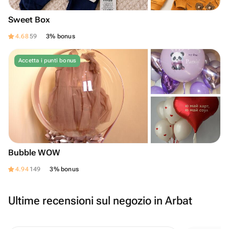
Sweet Box
4.68
59
3% bonus
Accetta i punti bonus
Bubble WOW
4.94
149
3% bonus
Ultime recensioni sul negozio in Arbat