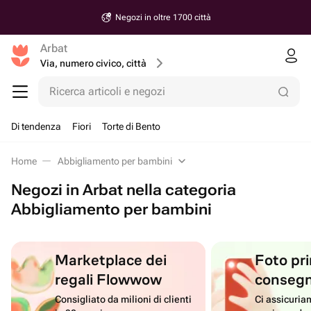
Negozi in oltre 1700 città
Arbat
Via, numero civico, città
Ricerca articoli e negozi
Di tendenza
Fiori
Torte di Bento
Home
Abbigliamento per bambini
Negozi in Arbat nella categoria
Abbigliamento per bambini
Marketplace dei
Foto pri
regali Flowwow
conseg
Consigliato da milioni di clienti
Ci assicuriam