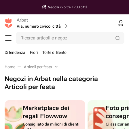
Negozi in oltre 1700 città
Arbat
Via, numero civico, città
Ricerca articoli e negozi
Di tendenza
Fiori
Torte di Bento
Home
Articoli per festa
Negozi in Arbat nella categoria
Articoli per festa
Marketplace dei
Foto pri
regali Flowwow
conseg
Consigliato da milioni di clienti
Ci assicuriam