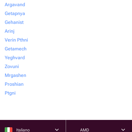
Argavand
Getapnya
Gehanist
Arinj
Verin Pthni
Getamech
Yeghvard
Zovuni
Mrgashen
Proshian
Ptgni
Italiano
AMD