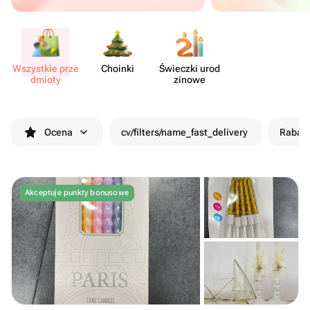
Wszystkie prze​
Choinki
Świeczki urod​
dmioty
zinowe
Ocena
cv/filters/name_fast_delivery
Rabat
Akceptuje punkty bonusowe