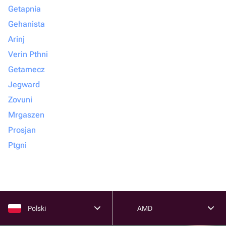
Getapnia
Gehanista
Arinj
Verin Pthni
Getamecz
Jegward
Zovuni
Mrgaszen
Prosjan
Ptgni
Polski
AMD