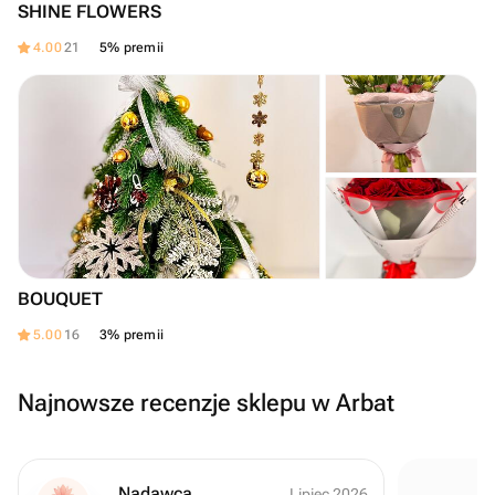
SHINE FLOWERS
4.00
21
5% premii
BOUQUET
5.00
16
3% premii
Najnowsze recenzje sklepu w Arbat
Nadawca
Lipiec 2026