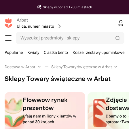
Sklepy w ponad 1700 miastach
Arbat
Ulica, numer, miasto
Wyszukaj przedmioty i sklepy
Popularne
Kwiaty
Ciastka bento
Kosze i zestawy upominkowe
Dostawa w Arbat
Sklepy Towary świąteczne w Arbat
Sklepy Towary świąteczne w Arbat
Flowwow rynek
Zdjęcie
prezentów
dostaw
Ufają nam miliony klientów w
Dbamy o to, 
ponad 30 krajach
sprostał Tw