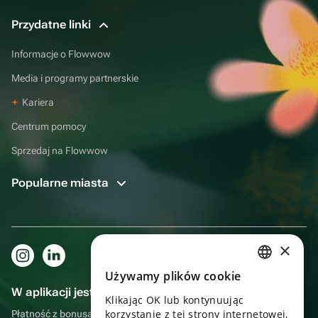
Przydatne linki
Informacje o Flowwow
Media i programy partnerskie
Kariera
Centrum pomocy
Sprzedaj na Flowwow
Popularne miasta
×
Używamy plików cookie
RUSSIAN
W aplikacji jest to jeszcze wygodniejsze!
Klikając OK lub kontynuując
ENGLISH
korzystanie z tej strony internetowej,
Płatność z bonusami, samodzielna dostawa, wygodny czat z