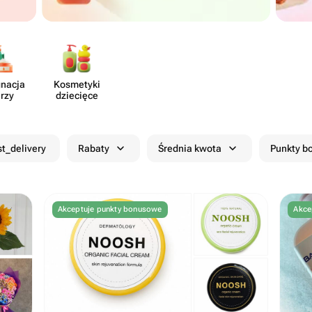
gnacja
Kosmetyki
rzy
dziecięce
st_delivery
Rabaty
Średnia kwota
Punkty 
Akceptuje punkty bonusowe
Akce