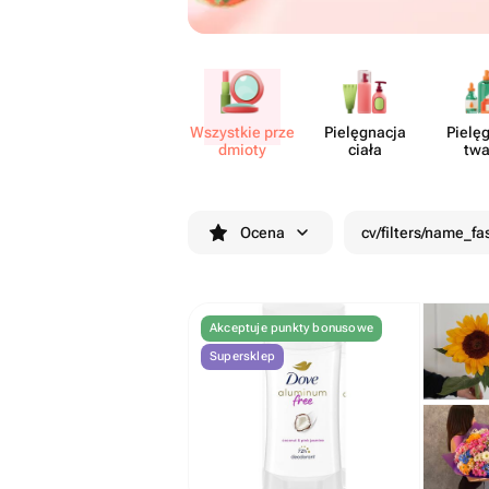
Wszystkie prze​
Pielę​gnacja
Pielę​
dmioty
ciała
twa
Ocena
cv/filters/name_fa
Akceptuje punkty bonusowe
Supersklep