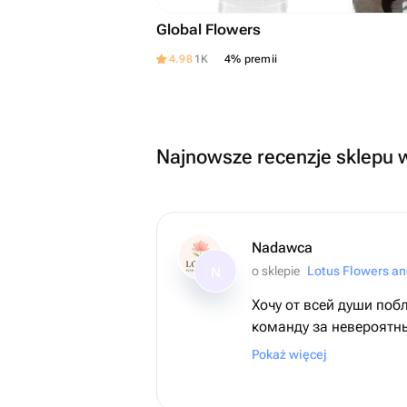
Global Flowers
4.98
1K
4% premii
Najnowsze recenzje sklepu 
Nadawca
o sklepie
Lotus Flowers an
N
Хочу от всей души поб
команду за невероятн
внимание к деталям! ❤️ Для меня э
Pokaż więcej
заказ был очень важн
его из США, чтобы поз