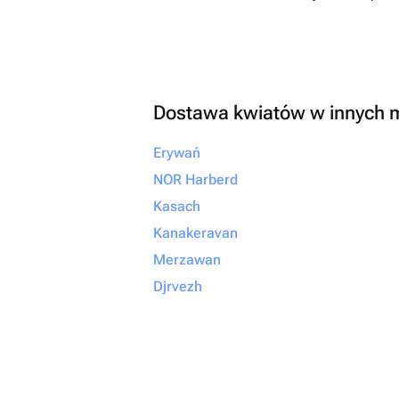
безупречно, смело об
сюда. Вы точно не пож
Dostawa kwiatów w innych 
Erywań
NOR Harberd
Kasach
Kanakeravan
Merzawan
Djrvezh