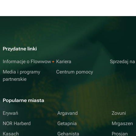
Przydatne linki
Informacje o Flowwow
Kariera
Sprzedaj n
Media i programy
Centrum pomocy
partnerskie
Popularne miasta
Erywań
Argavand
Zovuni
NOR Harberd
Getapnia
Mrgaszen
Kasach
Gehanista
Prosjan