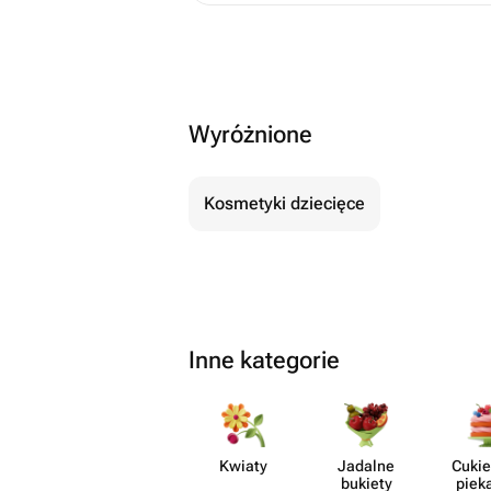
днем рождения, и, чес
переживала. Но с сам
была постоянно на свя
вопросы и подарила м
спокойствие и уверенность В ит
Wyróżnione
было даже лучше, чем 
представить! Безумно 
роскошные шарики, кр
Kosmetyki dziecięce
самое трогательное - 
пожеланиями аккуратн
руки. Папа был счастлив, и для меня это
самое главное. Огром
вашу отзывчивость, п
искреннее желание сд
Inne kategorie
незабываемым. От всей души
рекомендую! Если вы х
своим близким не прос
настоящие эмоции и б
Kwiaty
Jadalne
Cukie
что всё будет выполне
bukiety
piek