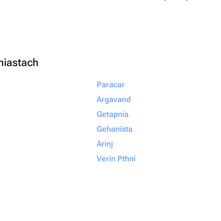
ращайтесь именно
алеете!
miastach
Paracar
Argavand
Getapnia
Gehanista
Arinj
Verin Pthni