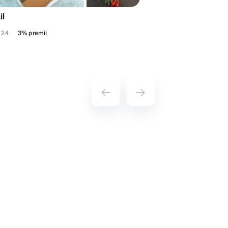
il
124
3% premii