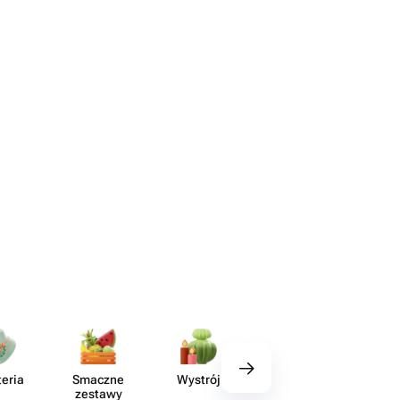
teria
Smaczne
Wystrój
Akcesoria
Ręko​d
zestawy
ho