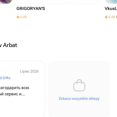
GRIGORYAN'S
VkusL
5.00
4.68
w Arbat
Lipiec 2026
d Gifts
лагодарить всю
ый сервис и
Zobacz wszystkie sklepy
тот
ым - я оформляла
дравить папу с