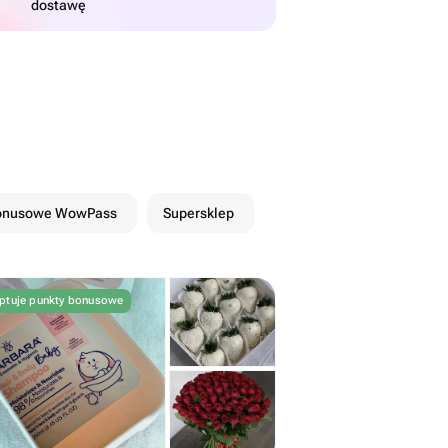
dostawę
bonusowe WowPass
Supersklep
ptuje punkty bonusowe