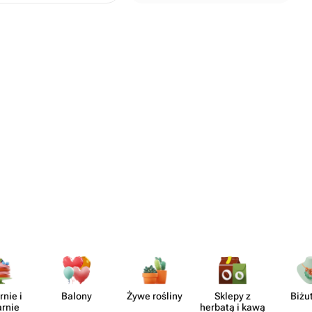
тно говоря, очень
ого начала команда
зи, отвечала на все
не полное
оге всё
я могла
вкусный торт,
асивая упаковка, а
мою открытку с
о переписали от
ное спасибо за
рофессионализм и
елать праздник
отите подарить
то подарок, а
ыть уверенными,
rnie i
Balony
Żywe rośliny
Sklepy z
Biżu
но с любовью и
arnie
herbatą i kawą