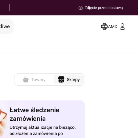
Zdjęcie przed dostawą
żliwe
AMD
Towary
Sklepy
Łatwe śledzenie
zamówienia
Otrzymuj aktualizacje na bieżąco,
od złożenia zamówienia po