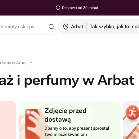
Dostawa od 30 minut
edmioty i sklepy
Arbat
Tak szybko, jak to mo
erfumy w Arbat
aż i perfumy w Arbat
Zdjęcie przed
dostawą
Dbamy o to, aby prezent sprostał
Twoim oczekiwaniom