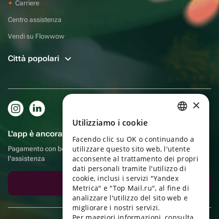
Carriere
Centro assistenza
Vendi su Flowwow
Città popolari
×
Utilizziamo i cookie
RUSSIAN
L'app è ancora più comoda!
Facendo clic su OK o continuando a
ENGLISH
utilizzare questo sito web, l'utente
Pagamento con bonus, autoconsegna, comoda chat con
UKRAINIAN
acconsente al trattamento dei propri
l'assistenza
dati personali tramite l'utilizzo di
PORTUGUESE
cookie, inclusi i servizi "Yandex
Scarica l'app
Metrica" e "Top Mail.ru", al fine di
SPANISH
analizzare l'utilizzo del sito web e
migliorare i nostri servizi.
HUNGARIAN
Per maggiori informazioni, consulta