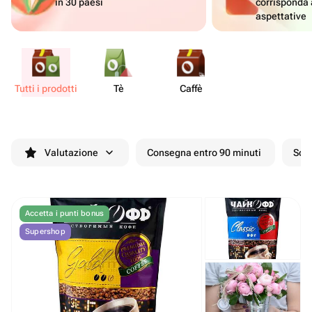
in 30 paesi
corrisponda 
aspettative
Tutti i prodotti
Tè
Caffè
Valutazione
Consegna entro 90 minuti
Scon
Accetta i punti bonus
Supershop