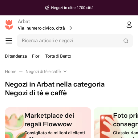
Negozi in oltre 1700 città
Arbat
Via, numero civico, città
Ricerca articoli e negozi
Di tendenza
Fiori
Torte di Bento
Home
Negozi di tè e caffè
Negozi in Arbat nella categoria
Negozi di tè e caffè
Marketplace dei
Foto pri
regali Flowwow
conseg
Consigliato da milioni di clienti
Ci assicuriam