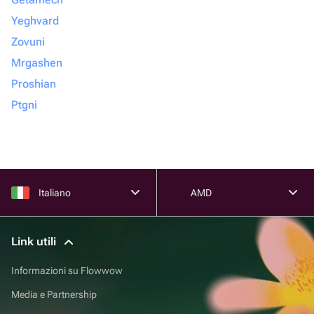
Yeghvard
Zovuni
Mrgashen
Proshian
Ptgni
Italiano
AMD
Link utili
Informazioni su Flowwow
Media e Partnership