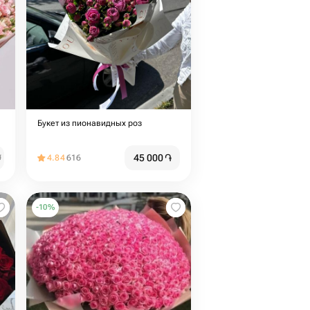
Букет из пионавидных роз
45 000
֏
֏
4.84
616
-
10
%