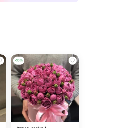
-
30
%