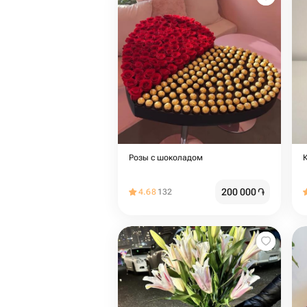
Розы с шоколадом
200 000
֏
4.68
132