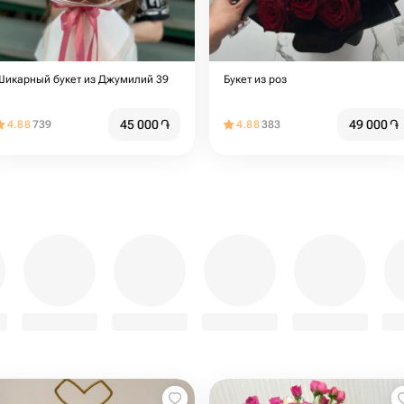
Шикарный букет из Джумилий 39
Букет из роз
45 000
֏
49 000
֏
4.88
739
4.88
383