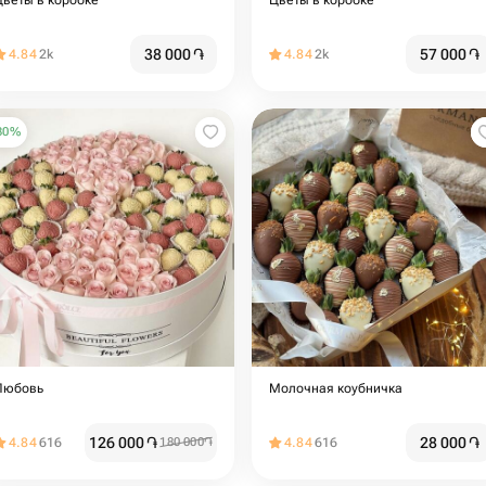
Цветы в коробке
Цветы в коробке
38 000
֏
57 000
֏
4.84
2k
4.84
2k
30
%
Любовь
Молочная коубничка
126 000
֏
28 000
֏
4.84
616
180 000
֏
4.84
616