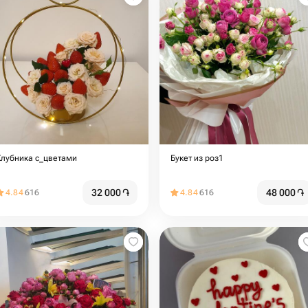
Клубника с_цветами
Букет из роз1
32 000
֏
48 000
֏
4.84
616
4.84
616