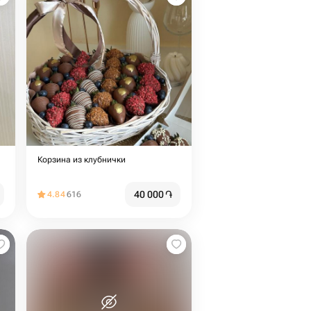
Корзина из клубнички
40 000
֏
4.84
616