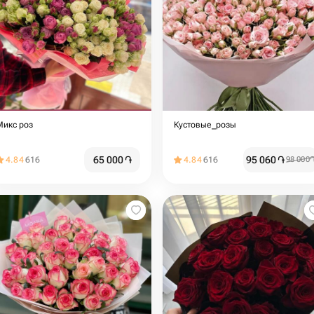
Микс роз
Кустовые_розы
65 000
֏
95 060
֏
4.84
616
4.84
616
98 000