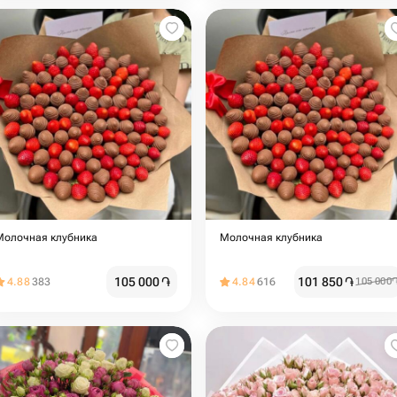
Молочная клубника
Молочная клубника
105 000
֏
101 850
֏
4.88
383
4.84
616
105 000