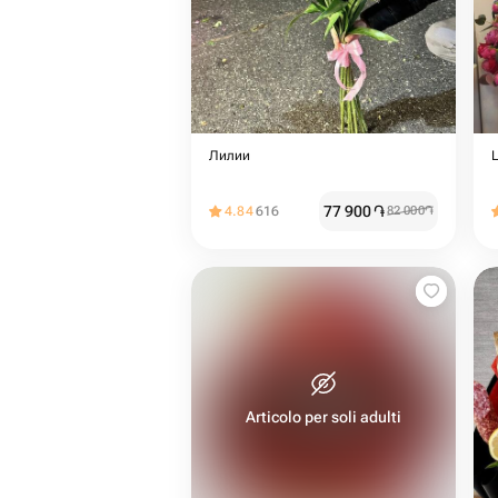
Лилии
77 900
֏
4.84
616
82 000
֏
Articolo per soli adulti