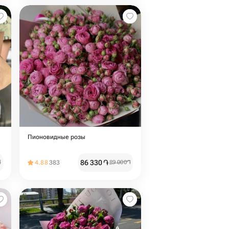
Пионовидные розы
86 330
֏
֏
4.88
383
89 000
֏