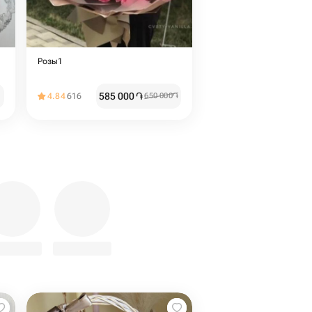
Розы1
585 000
֏
4.84
616
650 000
֏