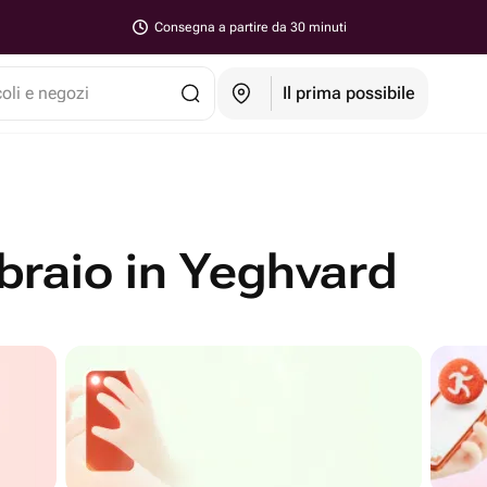
Consegna a partire da 30 minuti
coli e negozi
Il prima possibile
ebbraio in Yeghvard