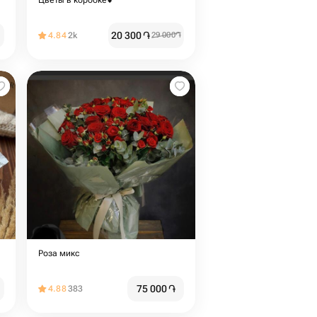
Цветы в коробке💕
20 300
֏
4.84
2k
29 000
֏
Роза микс
75 000
֏
4.88
383