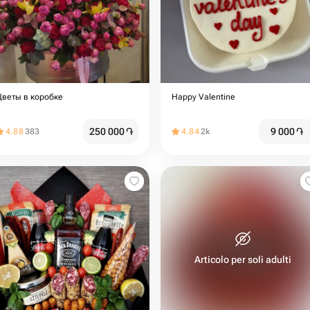
Цветы в коробке
Happy Valentine
250 000
֏
9 000
֏
4.88
383
4.84
2k
Articolo per soli adulti