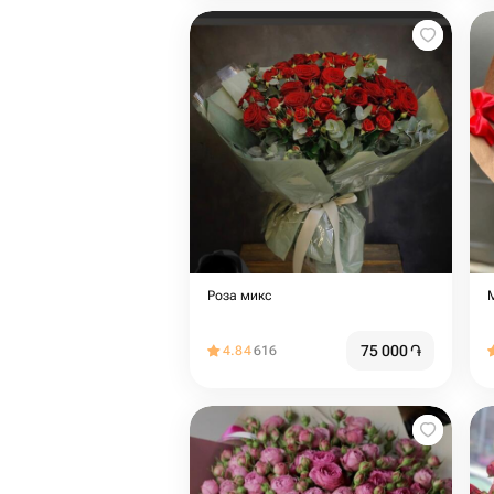
Роза микс
75 000
֏
4.84
616