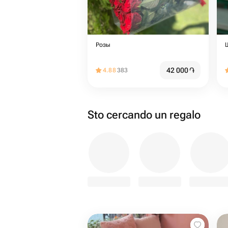
Розы
42 000
֏
4.88
383
Sto cercando un regalo