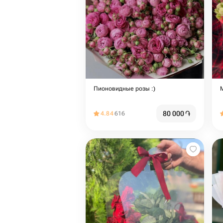
Пионовидные розы :)
80 000
֏
4.84
616