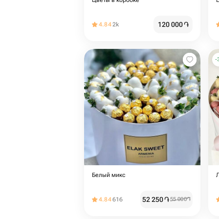
Цветы в коробке
120 000
֏
4.84
2k
-
Белый микс
52 250
֏
4.84
616
55 000
֏