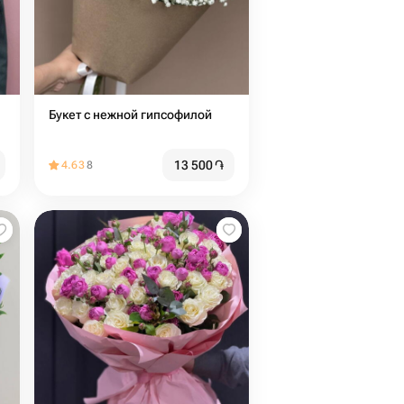
Букет с нежной гипсофилой
13 500
֏
4.63
8