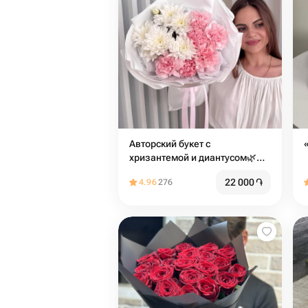
Авторский букет с
хризантемой и диантусом🌿
размер s
22 000
֏
4.96
276