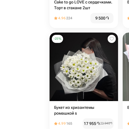
Cake to go LOVE с сердечками.
Торт в стакане 2шт
9 500
֏
4.96
224
-
25
%
Букет из хризантемы
ромашкой s
17 955
֏
4.99
165
23 940
֏