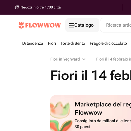
Negozi in oltre 1700 città
Catalogo
Ricerca arti
Di tendenza
Fiori
Torte di Bento
Fragole di cioccolato
Fiori in Yeghvard
Fiori il 14 febbraio
Fiori il 14 f
Marketplace dei reg
Flowwow
Consigliato da milioni di client
30 paesi