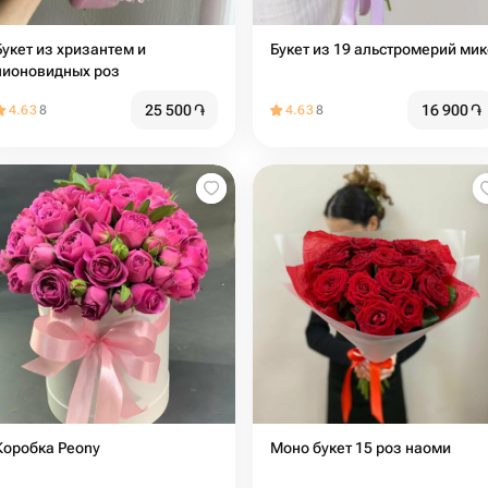
Букет из хризантем и
Букет из 19 альстромерий мик
пионовидных роз
25 500
֏
16 900
֏
4.63
8
4.63
8
Коробка Peony
Моно букет 15 роз наоми