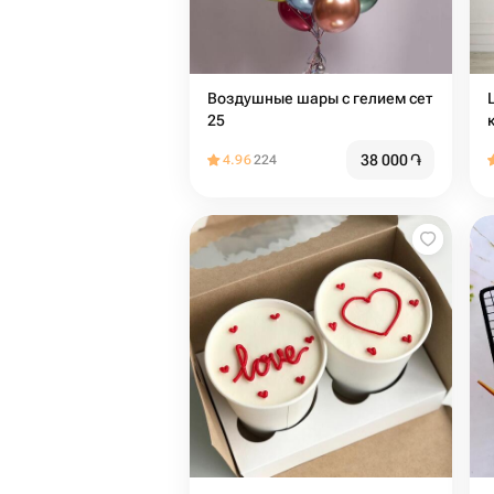
Воздушные шары с гелием сет
25
38 000
֏
4.96
224