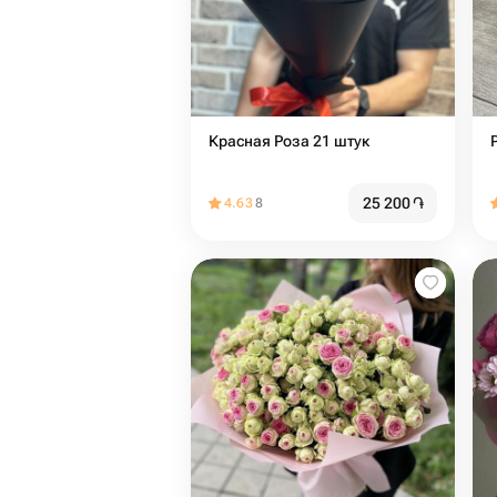
Красная Роза 21 штук
25 200
֏
4.63
8