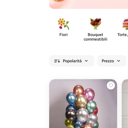
Fiori
Bouquet
Torte,
commes​tibili
Popolarità
Prezzo