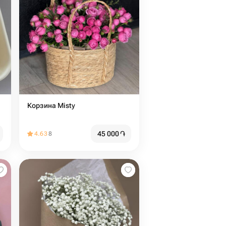
Корзина Misty
45 000
֏
4.63
8