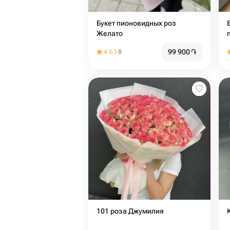
Букет пионовидных роз
Желато
99 900
֏
4.63
8
101 роза Джумилия