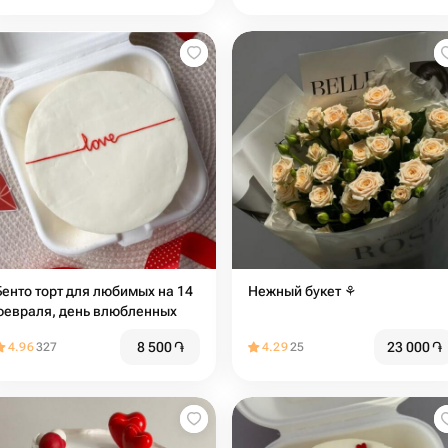
Бенто торт для любимых на 14
Нежный букет ⚘️
февраля, день влюбленных
8 500
֏
23 000
֏
4.96
327
4.29
25