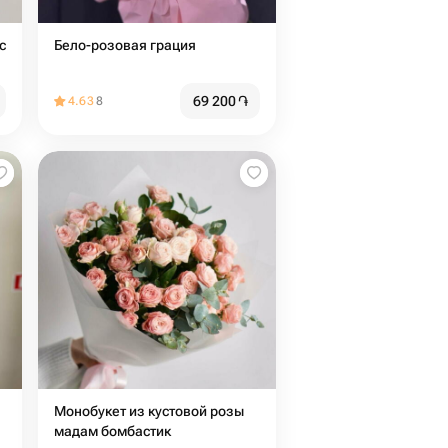
с
Бело-розовая грация
69 200
֏
4.63
8
Монобукет из кустовой розы
мадам бомбастик