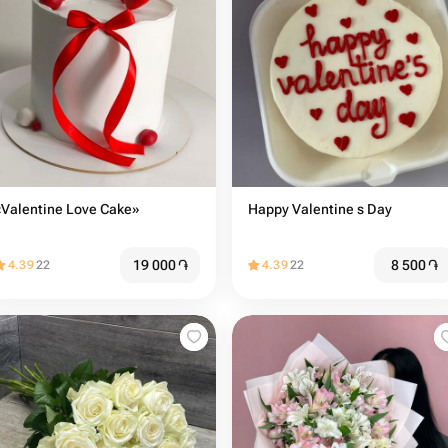
«Valentine Love Cake»
Happy Valentine s Day
19 000
֏
8 500
֏
4.39
22
4.39
22