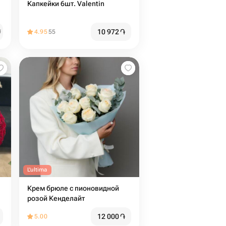
Капкейки 6шт. Valentin
10 972
֏
֏
4.95
55
L'ultima
Крем брюле с пионовидной
розой Кенделайт
12 000
֏
5.00