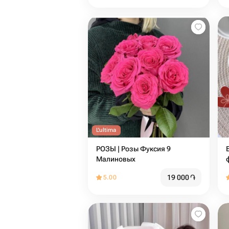
L'ultima
РОЗЫ | Розы Фуксия 9
Малиновых
19 000
֏
5.00