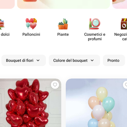
 dolci
Pall​oncini
Piante
Cosmetici e
Negozi 
profumi
ca
Bouquet di fiori
Colore del bouquet
Pronto