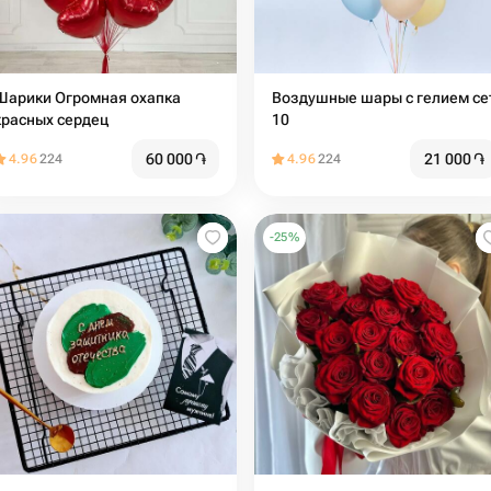
Шарики Огромная охапка
Воздушные шары с гелием се
красных сердец
10
60 000
֏
21 000
֏
4.96
224
4.96
224
-
25
%