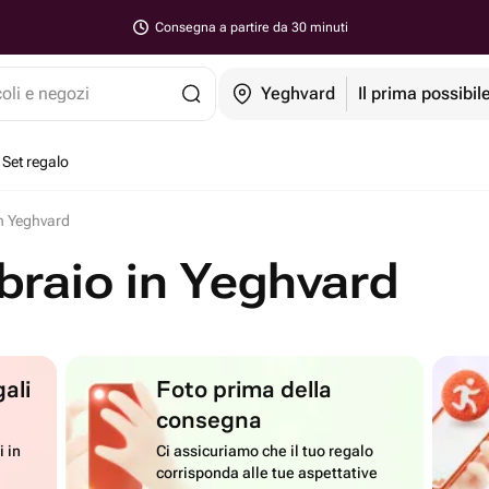
Consegna a partire da 30 minuti
coli e negozi
Yeghvard
Il prima possibil
Set regalo
 in Yeghvard
ebbraio in Yeghvard
ali
Foto prima della
consegna
i in
Ci assicuriamo che il tuo regalo
corrisponda alle tue aspettative