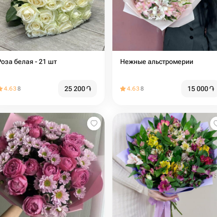
Роза белая - 21 шт
Нежные альстромерии
25 200
֏
15 000
֏
4.63
8
4.63
8