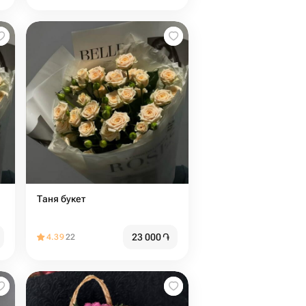
Таня букет
23 000
֏
4.39
22