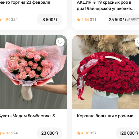
Бенто торт на 23 февраля
АКЦИЯ 🌹19 красных роз в
диз19айнерской упаковке
белый️ Размер S
8 500
֏
25 500
֏
4.96
224
4.86
311
34 000
Букет «Мадам Бомбастик» S
Корзина большая с розами
23 000
֏
120 000
֏
4.96
224
4.96
327