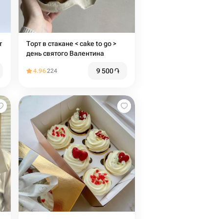
т
Торт в стакане < cake to go >
день святого Валентина
9 500
֏
4.96
224