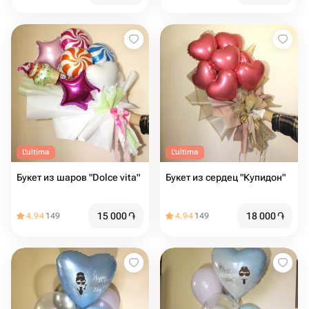
L'ultima
L'ultima
Букет из шаров "Dolce vita"
Букет из сердец "Купидон"
15 000
֏
18 000
֏
4.94
149
4.94
149