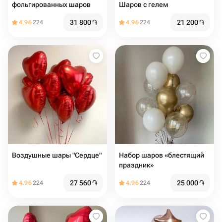
фольгированных шаров
Шаров с гелем
31 800
֏
21 200
֏
4.96
224
4.96
224
Воздушные шары "Сердце"
Набор шаров «блестящий
праздник»
27 560
֏
25 000
֏
4.96
224
4.96
224