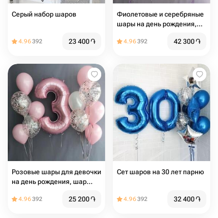
Серый набор шаров
Фиолетовые и серебряные
шары на день рождения,
шары цифры (цифры
23 400
֏
42 300
֏
4.96
392
4.96
392
любые) 21шт
Розовые шары для девочки
Сет шаров на 30 лет парню
на день рождения, шар
цифра (цифра любая) 15шт
25 200
֏
32 400
֏
4.96
392
4.96
392