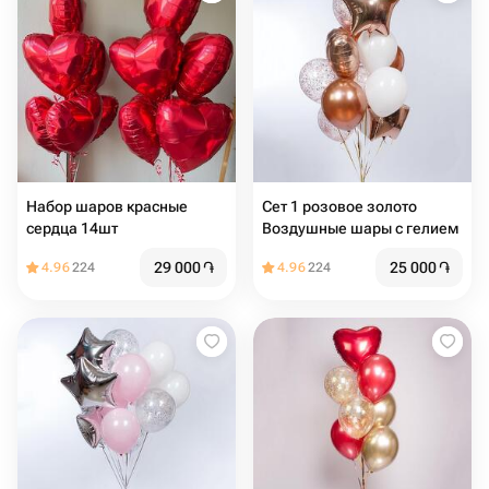
Набор шаров красные
Сет 1 розовое золото
сердца 14шт
Воздушные шары с гелием
29 000
֏
25 000
֏
4.96
224
4.96
224