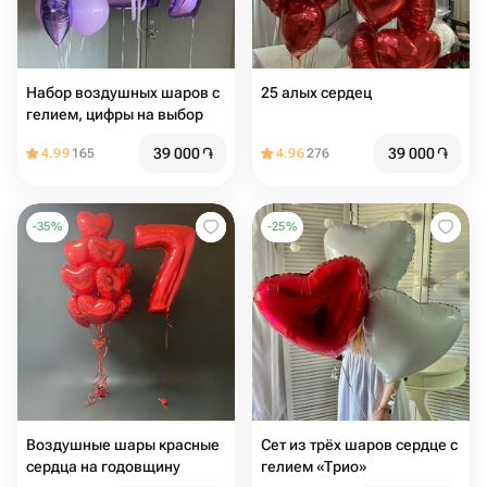
Набор воздушных шаров с
25 алых сердец
гелием, цифры на выбор
39 000
֏
39 000
֏
4.99
165
4.96
276
-
35
%
-
25
%
Воздушные шары красные
Сет из трёх шаров сердце с
сердца на годовщину
гелием «Трио»