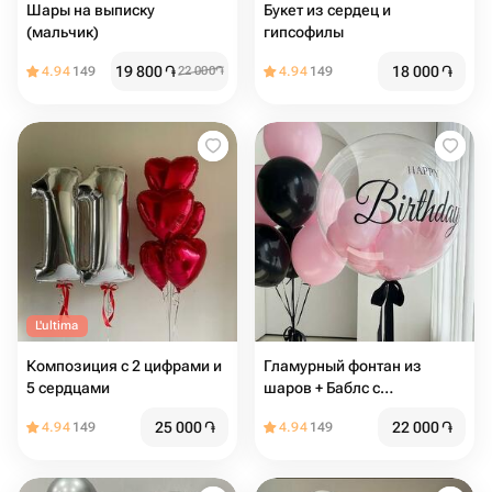
Шары на выписку
Букет из сердец и
(мальчик)
гипсофилы
19 800
֏
18 000
֏
4.94
149
22 000
֏
4.94
149
L'ultima
Композиция с 2 цифрами и
Гламурный фонтан из
5 сердцами
шаров + Баблс с
индивидуальной надписью
25 000
֏
22 000
֏
4.94
149
4.94
149