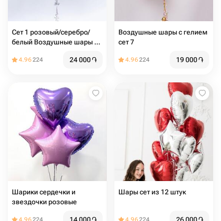
Сет 1 розовый/серебро/
Воздушные шары с гелием
белый Воздушные шары с
сет 7
гелием
24 000
֏
19 000
֏
4.96
224
4.96
224
Шарики сердечки и
Шары сет из 12 штук
звездочки розовые
14 000
֏
26 000
֏
4.96
224
4.96
224