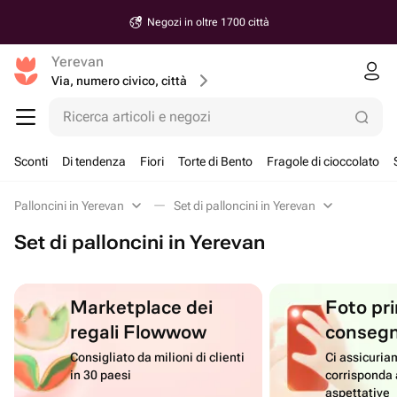
Negozi in oltre 1700 città
Yerevan
Via, numero civico, città
Ricerca articoli e negozi
Sconti
Di tendenza
Fiori
Torte di Bento
Fragole di cioccolato
Palloncini in Yerevan
Set di palloncini in Yerevan
Set di palloncini in Yerevan
Marketplace dei
Foto pri
regali Flowwow
conseg
Consigliato da milioni di clienti
Ci assicuriam
in 30 paesi
corrisponda 
aspettative