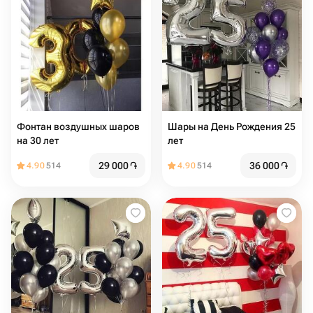
Фонтан воздушных шаров
Шары на День Рождения 25
на 30 лет
лет
29 000
֏
36 000
֏
4.90
514
4.90
514