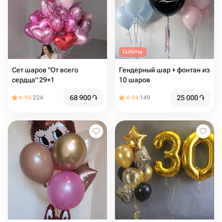
L'ultima
Сет шаров "От всего
Гендерный шар + фонтан из
сердца" 29+1
10 шаров
68 900
֏
25 000
֏
4.96
224
4.94
149