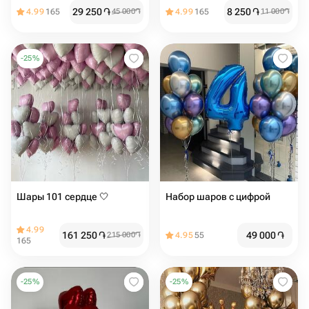
29 250
֏
8 250
֏
4.99
165
45 000
֏
4.99
165
11 000
֏
-
25
%
Шары 101 сердце 🤍
Набор шаров с цифрой
4.99
161 250
֏
49 000
֏
215 000
֏
4.95
55
165
-
25
%
-
25
%