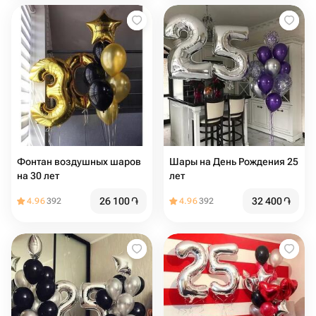
Фонтан воздушных шаров
Шары на День Рождения 25
на 30 лет
лет
26 100
֏
32 400
֏
4.96
392
4.96
392