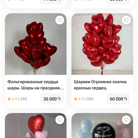
Фольгированные сердца
Шарики Огромная охапка
шары. Шары на праздник.
красных сердец
Шары на день Рождения.
26 000
֏
60 000
֏
4.96
224
4.96
224
Подарок на мероприятие.
14 февраля