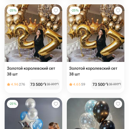
-
25
%
-
25
%
Золотой королевский сет
Золотой королевский сет
38 шт
38 шт
73 500
֏
73 500
֏
4.96
276
98 000
֏
4.65
59
98 000
֏
-
25
%