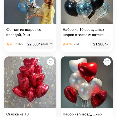
Фонтан из шаров со
Набор из 10 воздушных
звездой, 9 шт
шаров с гелием: латексные
и с конфетти
22 500
֏
21 200
֏
4.99
165
30 000
֏
4.96
224
Связка из 13
Набор из 9 воздушных