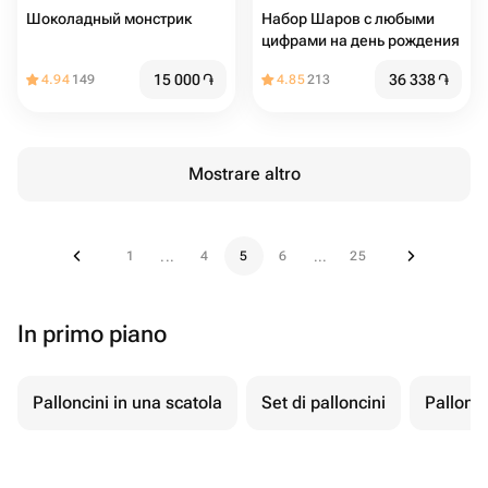
Шоколадный монстрик
Набор Шаров с любыми
цифрами на день рождения
15 000
֏
36 338
֏
4.94
149
4.85
213
Mostrare altro
1
4
5
6
25
...
...
In primo piano
Palloncini in una scatola
Set di palloncini
Pallonci