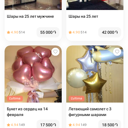
Шары на 25 лет мужчине
Шары на 25 лет
55 000
֏
42 000
֏
4.90
514
4.90
514
L'ultima
L'ultima
Букет из сердец на 14
Летающий самолет с 3
февраля
фигурными шарами
17 500
֏
18 500
֏
4.94
149
4.94
149