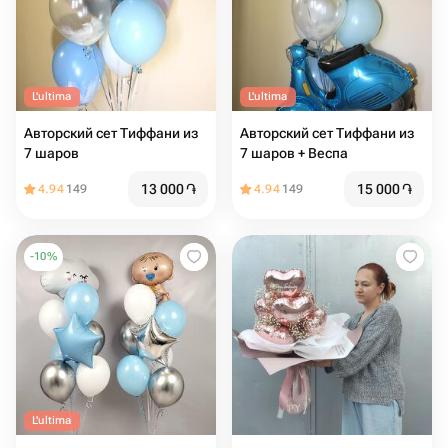
L'ultima
L'ultima
Авторский сет Тиффани из
Авторский сет Тиффани из
7 шаров
7 шаров + Веспа
13 000
֏
15 000
֏
4.94
149
4.94
149
-
10
%
L'ultima