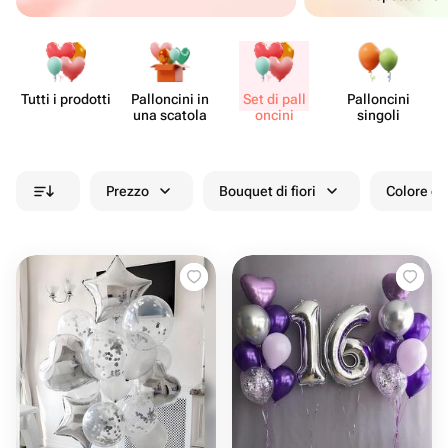
Tutti i prodotti
Pall​oncini in
Set di pall​
Pall​oncini
Fo
una scatola
oncini
singoli
Prezzo
Bouquet di fiori
Colore de