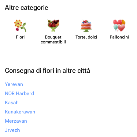
Altre categorie
Fiori
Bouquet
Torte, dolci
Pall​oncini
commes​tibili
Consegna di fiori in altre città
Yerevan
NOR Harberd
Kasah
Kanakerawan
Merzavan
Jrvezh