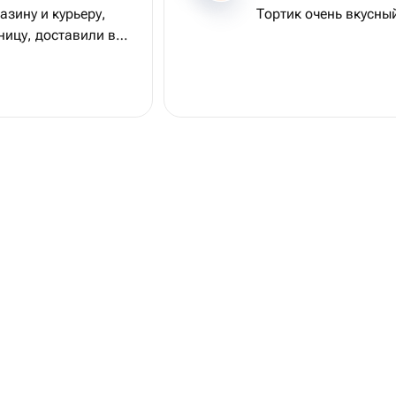
зину и курьеру,
Тортик очень вкусный
ницу, доставили все
ЫЕ, даже лучше,
к удался, моя
есте с ней и я♡