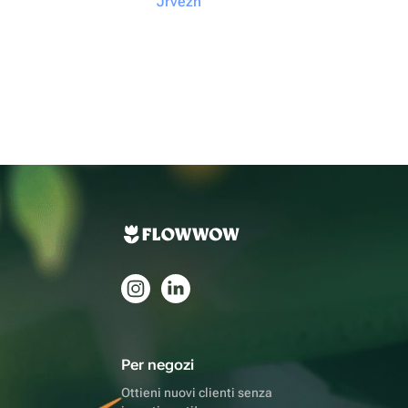
Jrvezh
Per negozi
Ottieni nuovi clienti senza