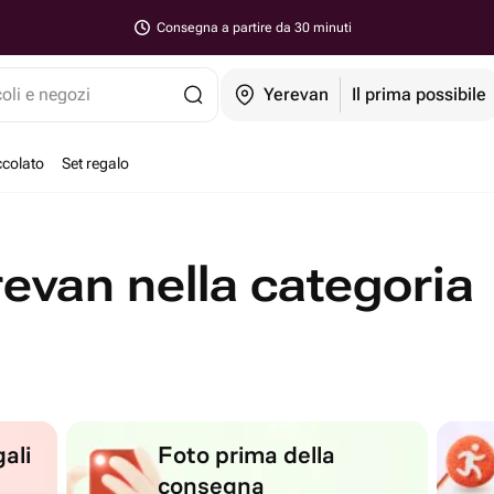
Consegna a partire da 30 minuti
coli e negozi
Yerevan
Il prima possibile
ccolato
Set regalo
revan nella categoria
ali
Foto prima della
consegna