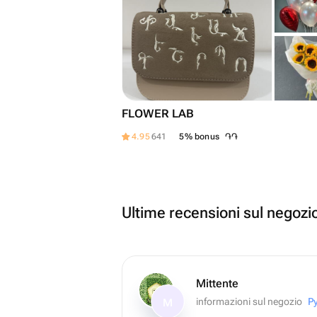
FLOWER LAB
֏
֏
4.95
641
5% bonus
Ultime recensioni sul negozi
Mittente
informazioni sul negozio
Р
M