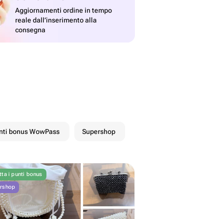
Aggiornamenti ordine in tempo
reale dall’inserimento alla
consegna
nti bonus WowPass
Supershop
tta i punti bonus
rshop