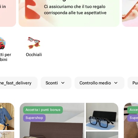
i in
Ci assicuriamo che il tuo regalo
corrisponda alle tue aspettative
ti per
Occhiali
bini
ame_fast_delivery
Sconti
Controllo medio
Pu
Accetta i punti bonus
Acce
Supershop
Supe