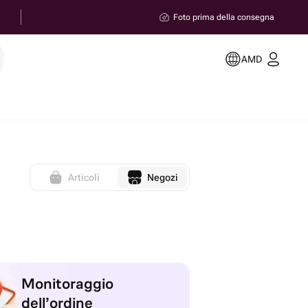
Foto prima della consegna
AMD
Articoli
Negozi
Monitoraggio
dell’ordine