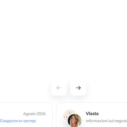
Vlasta
Agosto 2026
Сладости от сестер
informazioni sul negozi