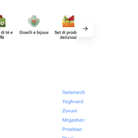
di tè e
Gioelli e bijoux
Set di prodotti
Decor​azione
Artig​i
ffè
deliziosi
Ho
Getamech
Yeghvard
Zovuni
Mrgashen
Proshian