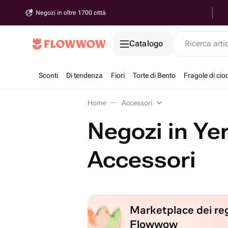
Negozi in oltre 1700 città
Catalogo
Ricerca arti
Sconti
Di tendenza
Fiori
Torte di Bento
Fragole di cio
Home
Accessori
Negozi in Ye
Accessori
Marketplace dei reg
Flowwow