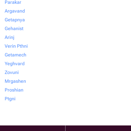
Parakar
Argavand
Getapnya
Gehanist
Arinj
Verin Pthni
Getamech
Yeghvard
Zovuni
Mrgashen
Proshian
Ptgni