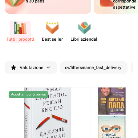
in 30 paesi
corrisponda 
aspettative
Tutti i prodotti
Best seller
Libri aziendali
Valutazione
cv/filters/name_fast_delivery
S
Accetta i punti bonus