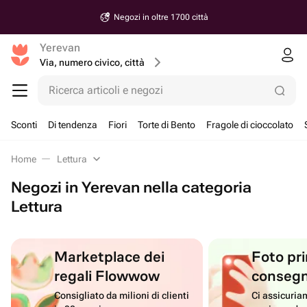
Negozi in oltre 1700 città
Yerevan
Via, numero civico, città
Ricerca articoli e negozi
Sconti
Di tendenza
Fiori
Torte di Bento
Fragole di cioccolato
Home
Lettura
Negozi in Yerevan nella categoria
Lettura
Marketplace dei
Foto pri
regali Flowwow
conseg
Consigliato da milioni di clienti
Ci assicuriam