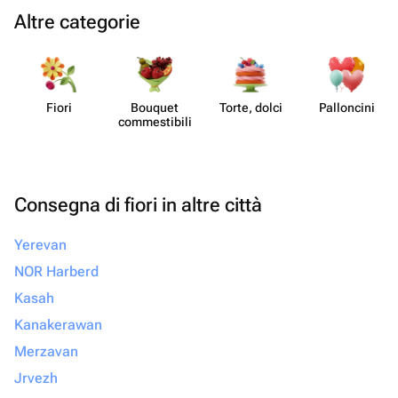
Altre categorie
Fiori
Bouquet
Torte, dolci
Pall​oncini
commes​tibili
Consegna di fiori in altre città
Yerevan
NOR Harberd
Kasah
Kanakerawan
Merzavan
Jrvezh