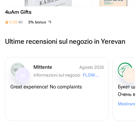
4uAm Gifts
֏
5.00
40
3% bonus
Ultime recensioni sul negozio in Yerevan
Mittente
Agosto 2026
informazioni sul negozio
FLOWER LAB
M
A
Great experience! No complaints
Букет шик
Очень ве
все неск
Mostrare a
подтверд