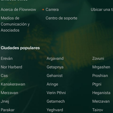
Acerca de Flowwow
Carrera
Ubicar una t
Medios de
Centro de soporte
Comunicación y
Asociados
Ciudades populares
Ereván
Argavand
Zovuni
Nor Harberd
Getapnya
Mrgashen
Cas
Gehanist
Proshian
Kanakerawan
Aringe
Ptgni
Merzavan
Verin Pthni
Heganista
Jrvej
Getamech
Merzavan
Parakar
Yeghvard
Tairov