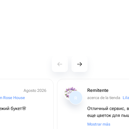
Remitente
Agosto 2026
m Rose House
acerca de la tienda
Lil
R
ежий букет🌸
Отличный сервис, 
еще цветок для пы
Рекомендую
Mostrar más