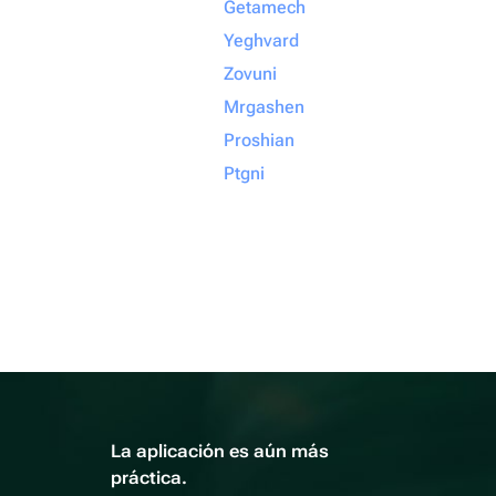
Getamech
Yeghvard
Zovuni
Mrgashen
Proshian
Ptgni
La aplicación es aún más
práctica.