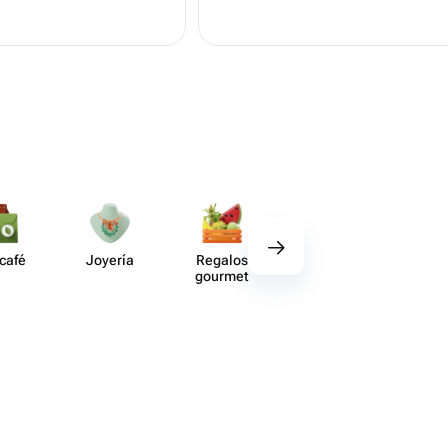
 café
Joyería
Regalos
Deco​ración
Acce​
gourmet