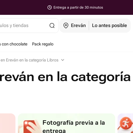
Entrega a partir de 30 minutos
ulos y tiendas
Ereván
Lo antes posible
s con chocolate
Pack regalo
en Ereván en la categoría Libros
reván en la categoría
Fotografía previa a la
entrega