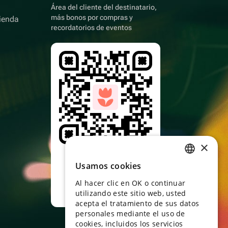
Área del cliente del destinatario,
más bonos por compras y
ienda
recordatorios de eventos
×
Apunta con la
cámara al código qr y
Usamos cookies
RUSSIAN
descarga la
aplicación
Al hacer clic en OK o continuar
ENGLISH
utilizando este sitio web, usted
UKRAINIAN
acepta el tratamiento de sus datos
personales mediante el uso de
PORTUGUESE
cookies, incluidos los servicios