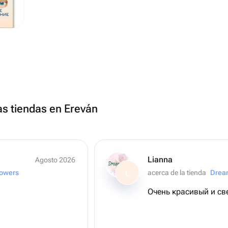
as tiendas en Ereván
Lianna
Agosto 2026
lowers
acerca de la tienda
Drea
L
Очень красивый и св