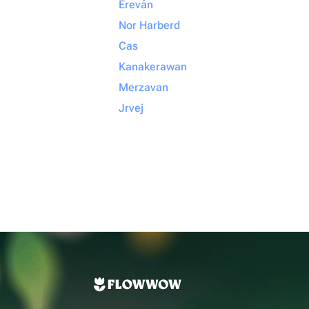
Ereván
Nor Harberd
Cas
Kanakerawan
Merzavan
Jrvej