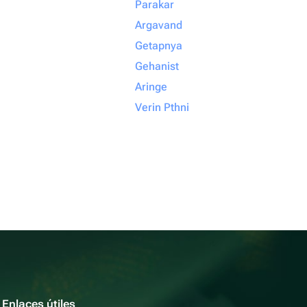
Parakar
Argavand
Getapnya
Gehanist
Aringe
Verin Pthni
Enlaces útiles