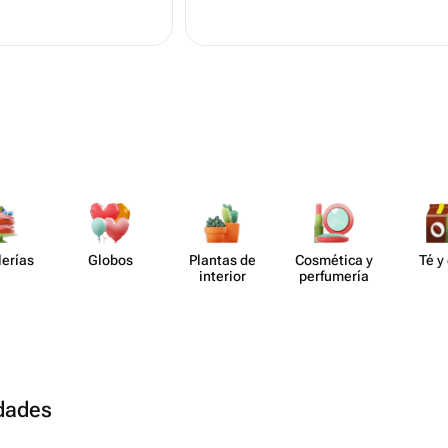
lerías
Globos
Plantas de
Cosmética y
Té y
interior
perf​umería
udades