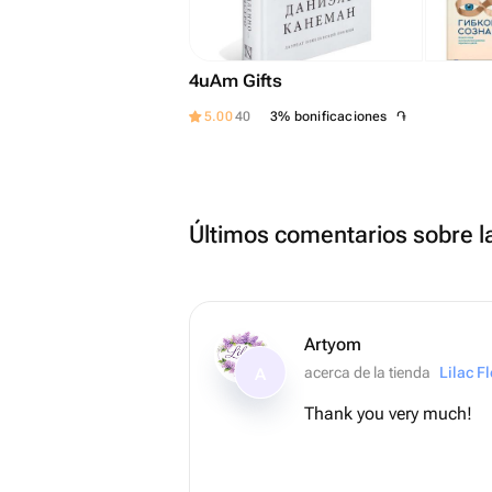
4uAm Gifts
֏
5.00
40
3% bonificaciones
Últimos comentarios sobre l
Artyom
acerca de la tienda
Lilac F
A
Thank you very much!