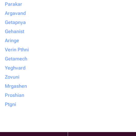
Parakar
Argavand
Getapnya
Gehanist
Aringe
Verin Pthni
Getamech
Yeghvard
Zovuni
Mrgashen
Proshian
Ptgni