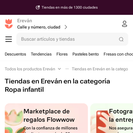
Tiendas en más de 1300 ciudades
Ereván
Calle y número, ciudad
Buscar artículos y tiendas
Descuentos
Tendencias
Flores
Pasteles bento
Fresas con choc
Todos los productos Ereván
Tiendas en Ereván en la categoría
Tiendas en Ereván en la categoría
Ropa infantil
Marketplace de
Fotograf
regalos Flowwow
la entre
Con la confianza de millones
Nos asegura