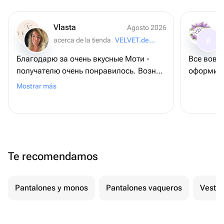
Vlasta
Agosto 2026
acerca de la tienda
VELVET.desserts
R
Благодарю за очень вкусные Моти -
Все вовр
получателю очень понравилось. Возник
оформили 
вопрос по изменению состава и
Mostrar más
визуала самих моти - продавец ответил
подробно и урегулировал все
возникшие вопросы. Благодарю и
рекомендую всем
Te recomendamos
Pantalones y monos
Pantalones vaqueros
Vestid