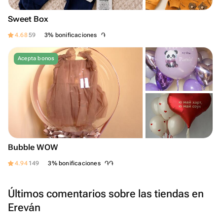
Sweet Box
֏
4.68
59
3% bonificaciones
Acepta bonos
Bubble WOW
֏
֏
4.94
149
3% bonificaciones
Últimos comentarios sobre las tiendas en
Ereván