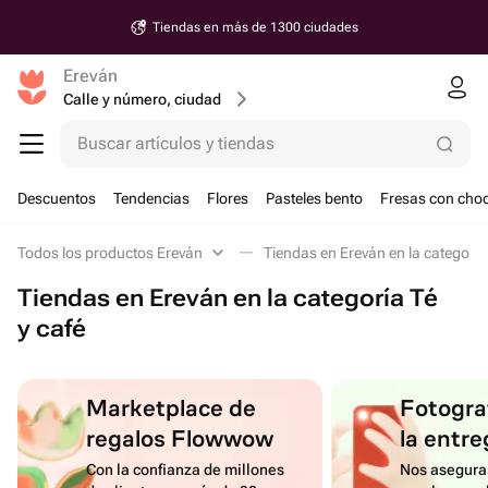
Tiendas en más de 1300 ciudades
Ereván
Calle y número, ciudad
Buscar artículos y tiendas
Descuentos
Tendencias
Flores
Pasteles bento
Fresas con choc
Todos los productos Ereván
Tiendas en Ereván en la categoría 
Tiendas en Ereván en la categoría Té
y café
Marketplace de
Fotograf
regalos Flowwow
la entre
Con la confianza de millones
Nos asegura