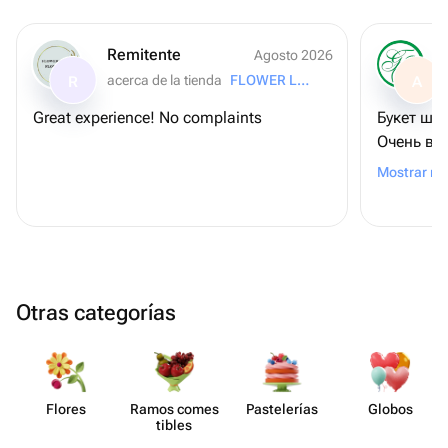
Remitente
Agosto 2026
acerca de la tienda
FLOWER LAB
R
A
Great experience! No complaints
Букет шик
Очень ве
все неск
Mostrar m
подтверд
Otras categorías
Flores
Ramos comes​
Paste​lerías
Globos
tibles