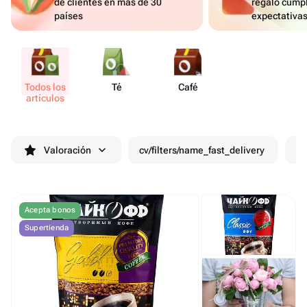
de clientes en más de 30
regalo cumpl
países
expectativa
Todos los
Té
Café
artículos
Valoración
cv/filters/name_fast_delivery
De
Acepta bonos
Supertienda