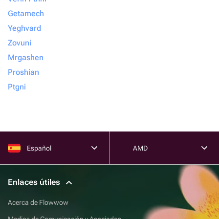
Getamech
Yeghvard
Zovuni
Mrgashen
Proshian
Ptgni
Español
AMD
Enlaces útiles
Acerca de Flowwow
Medios de Comunicación y Asociados