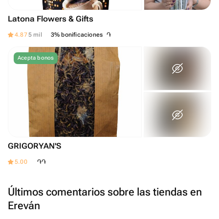
Latona Flowers & Gifts
֏
4.87
5 mil
3% bonificaciones
Acepta bonos
GRIGORYAN'S
֏
֏
5.00
Últimos comentarios sobre las tiendas en
Ereván