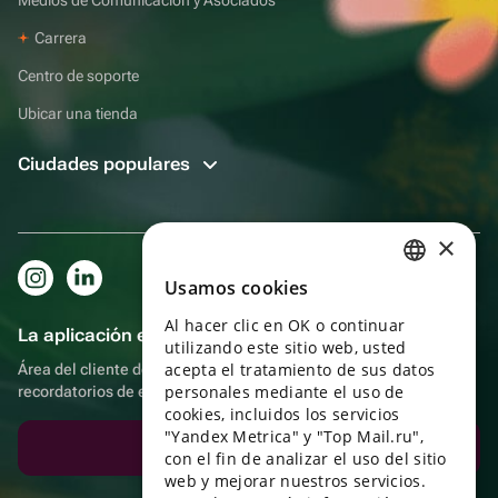
Carrera
Centro de soporte
Ubicar una tienda
Ciudades populares
×
Usamos cookies
RUSSIAN
Al hacer clic en OK o continuar
ENGLISH
La aplicación es aún más práctica.
utilizando este sitio web, usted
UKRAINIAN
acepta el tratamiento de sus datos
Área del cliente del destinatario, más bonos por compras y
personales mediante el uso de
recordatorios de eventos
PORTUGUESE
cookies, incluidos los servicios
"Yandex Metrica" y "Top Mail.ru",
SPANISH
Descargar la aplicación
con el fin de analizar el uso del sitio
web y mejorar nuestros servicios.
HUNGARIAN