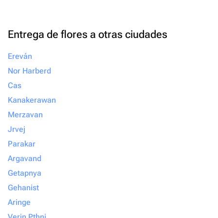
Entrega de flores a otras ciudades
Ereván
Nor Harberd
Cas
Kanakerawan
Merzavan
Jrvej
Parakar
Argavand
Getapnya
Gehanist
Aringe
Verin Pthni