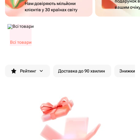
подарунок в
Нам довіряють мільйони
вашим очік
клієнтів у 30 країнах світу
Всі товари
Рейтинг
Доставка до 90 хвилин
Знижки