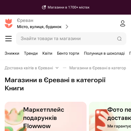
Магазини в 1700+ містах
Єреван
Місто, вулиця, будинок
Знайти товари та магазини
Знижки
Тренди
Квіти
Бенто торти
Полуниця в шоколаді
Доставка квітів в Єревані
Магазини в Єревані в категорії 
Магазини в Єревані в категорії
Книги
Маркетплейс
Фото п
подарунків
достав
Flowwow
Ми гаранту