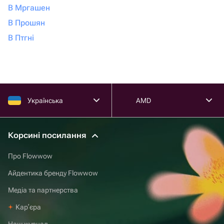
В Мргашен
В Прошян
В Птгні
Українська
AMD
Корсині посилання
Про Flowwow
Айдентика бренду Flowwow
Медіа та партнерства
Карʼєра
Наш журнал