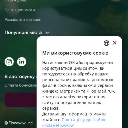
Центр допомоги
Розмістити магазин
Популярні міста
×
Ми використовуємо cookie
RUSSIAN
Натискаючи OK або продовжуючи
ENGLISH
користуватися цим сайтом, ви
UKRAINIAN
погоджуєтеся на обробку ваших
В застосунку зручніше!
персональних даних за допомогою
PORTUGUESE
файлів cookie, включаючи сервіси
Оплата бонусами, самовивіз, зручний чат підтримки
«Яндекс Метрика» та «Top Mail.ru»,
SPANISH
з метою аналізу використання
Завантажити додаток
сайту та покращення наших
HUNGARIAN
сервісів.
ITALIAN
Детальнішу інформацію можна
знайти в
Політиці щодо файлів
FRENCH
© Flowwow, inc
cookie Flowwow