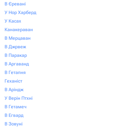
В Єревані
У Нор Харберд
У Касах
Канакераван
В Мерцаван
В Джрвеж
В Паракар
В Аргаванд
В Гетапня
Геханіст
В Аріндж
У Верін Птхні
В Гетамеч
В Егвард
В Зовуні