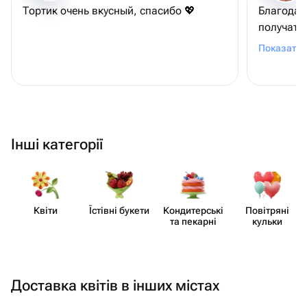
Тортик очень вкусный, спасибо 💖
Благодар
получате
вопрос п
Показати 
визуала 
подробно
возникши
рекоменд
Інші категорії
Квіти
Їстівні букети
Кондит​ерські
Повітряні
та пекарні
кульки
Доставка квітів в інших містах