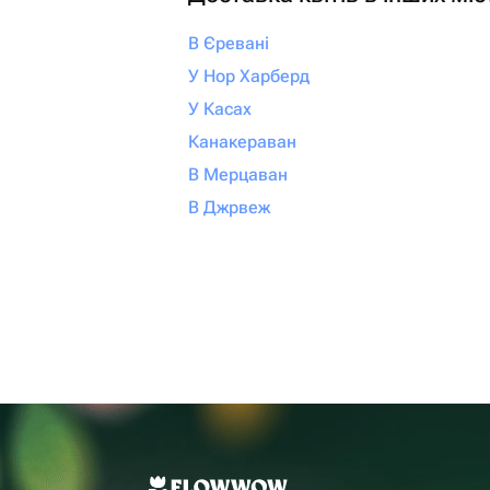
В Єревані
У Нор Харберд
У Касах
Канакераван
В Мерцаван
В Джрвеж