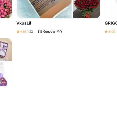
VkusLil
GRIG
֏
֏
4.68
132
3% бонусів
5.00