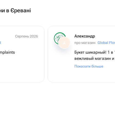
ни в Єревані
Александр
Серпень 2026
B
про магазин
Global Fl
А
mplaints
Букет шикарный! 1 в 
вежливый магазин и 
несколько раз согла
Показати більше
подтвердили! Мои р