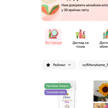
Нам довіряють мільйони кліє
у 30 країнах світу
Всі товари
Догляд за
Догл
тілом
обли
Рейтинг
cv/filters/name_
Приймає бонуси
Супермагазин