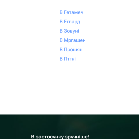
В Гетамеч
В Егвард
В Зовуні
В Мргашен
В Прошян
В Птгні
В застосунку зручніше!