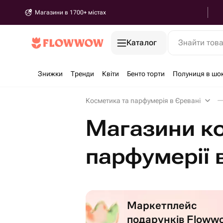
Магазини в 1700+ містах
Каталог
Знайти тов
Знижки
Тренди
Квіти
Бенто торти
Полуниця в шо
Косметика та парфумерія в Єревані
Магазини к
парфумерії 
Маркетплейс
подарунків Floww