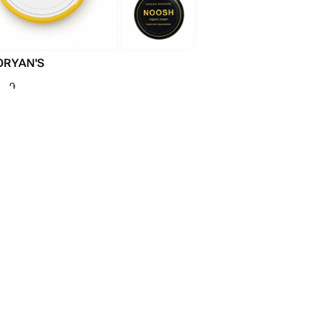
ORYAN'S
֏