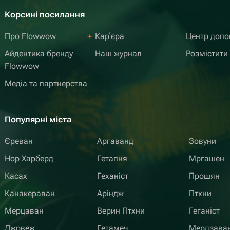
Корсині посилання
Про Flowwow
Карʼєра
Центр доп
Айдентика бренду
Наш журнал
Розмістити
Flowwow
Медіа та партнерства
Популярні міста
Єреван
Аргаванд
Зовуни
Нор Харберд
Гетапня
Мргашен
Касах
Геханіст
Прошян
Канакераван
Аріндж
Птхни
Мерцаван
Верин Птхни
Геганіст
Джрвеж
Гетамеч
Мердзава