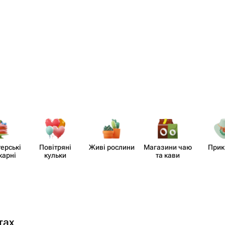
​ерські
Повітряні
Живі рослини
Магазини чаю
Прик
карні
кульки
та кави
тах