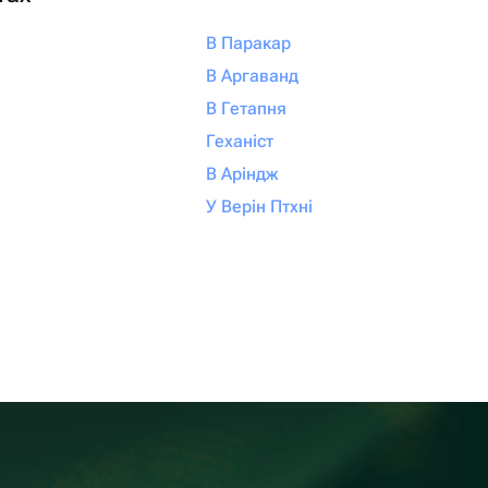
В Паракар
В Аргаванд
В Гетапня
Геханіст
В Аріндж
У Верін Птхні