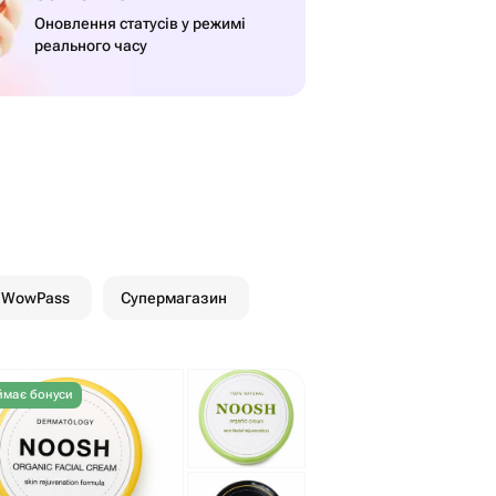
Оновлення статусів у режимі
реального часу
 WowPass
Супермагазин
має бонуси