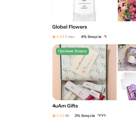
Global Flowers
֏
4.98
1 тис.
4% бонусів
Приймає бонуси
4uAm Gifts
֏
֏
֏
5.00
40
3% бонусів