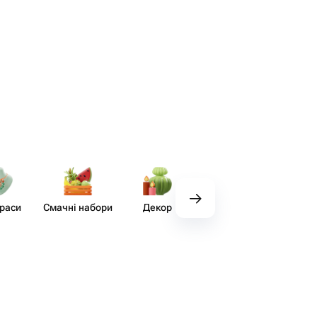
раси
Смачні набори
Декор
Аксесуари
Хендм
хо