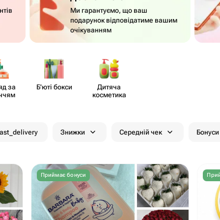
нтів
Ми гарантуємо, що ваш
подарунок відповідатиме вашим
очікуванням
яд за
Б'юті бокси
Дитяча
ччям
косметика
fast_delivery
Знижки
Середній чек
Бонуси
Приймає бонуси
Прий