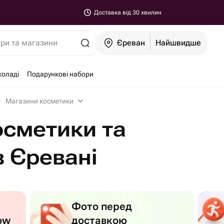
Доставка від 30 хвилин
ари та магазини
Єреван
Найшвидше
коладі
Подарункові набори
Магазини косметики
осметики та
в Єревані
Фото перед
ow
доставкою