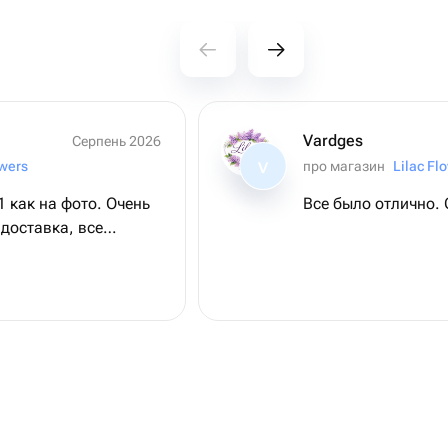
Vardges
Серпень 2026
owers
про магазин
Lilac Fl
V
1 как на фото. Очень
Все было отлично.
доставка, все
совали и
екомендации