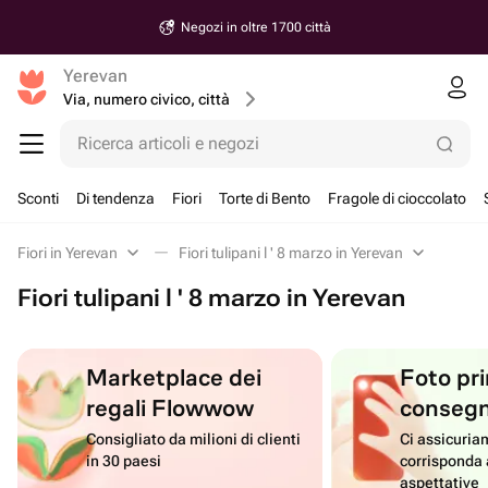
Negozi in oltre 1700 città
Yerevan
Via, numero civico, città
Ricerca articoli e negozi
Sconti
Di tendenza
Fiori
Torte di Bento
Fragole di cioccolato
Fiori in Yerevan
Fiori tulipani l ' 8 marzo in Yerevan
Fiori tulipani l ' 8 marzo in Yerevan
Marketplace dei
Foto pri
regali Flowwow
conseg
Consigliato da milioni di clienti
Ci assicuriam
in 30 paesi
corrisponda 
aspettative