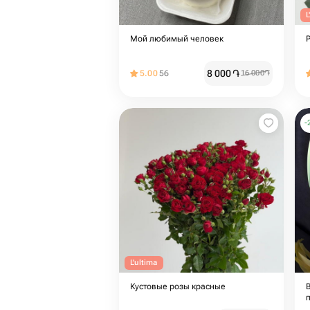
L
Мой любимый человек ️
8 000
֏
5.00
56
16 000
֏
-
L'ultima
Кустовые розы красные