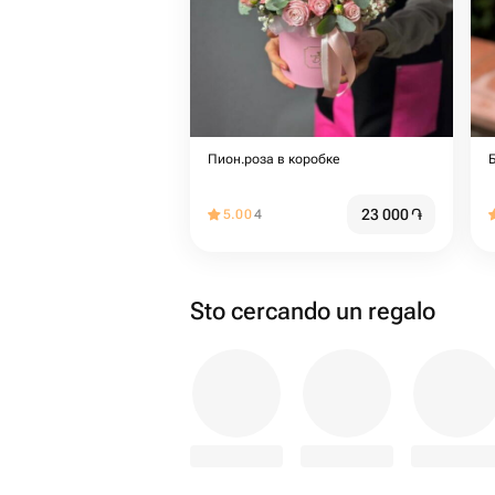
Пион.роза в коробке
23 000
֏
5.00
4
Sto cercando un regalo