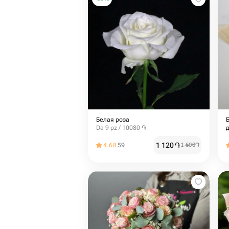
Белая роза
Da 9 pz / 10080 ֏
1 120
֏
4.68
59
1 600
֏