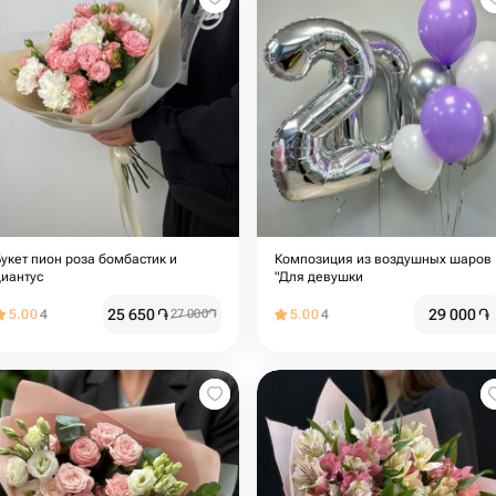
Букет пион роза бомбастик и
Композиция из воздушных шаров
диантус
"Для девушки
25 650
֏
29 000
֏
5.00
4
27 000
֏
5.00
4