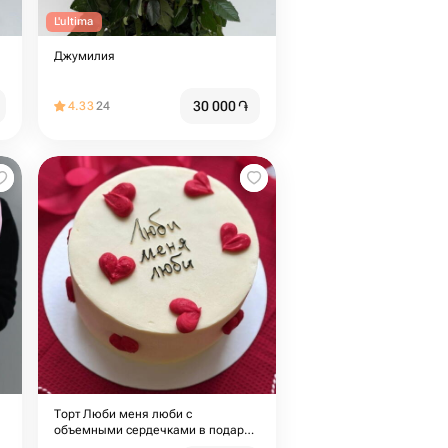
L'ultima
Джумилия
30 000
֏
4.33
24
Торт Люби меня люби с
объемными сердечками в подарок
любимой девушке, сюрприз мужу,