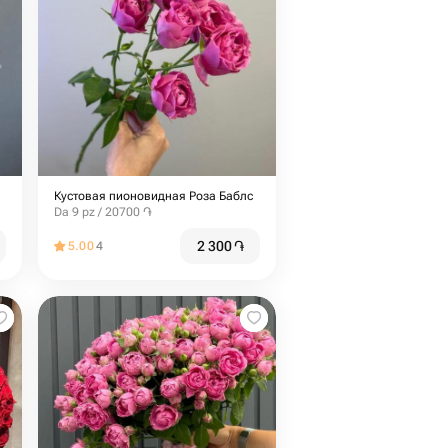
Кустовая пионовидная Роза Баблс
Da 9 pz / 20700 ֏
2 300
֏
5.00
4