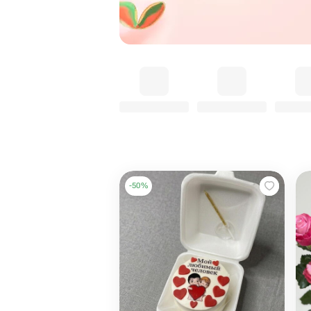
-
50
%