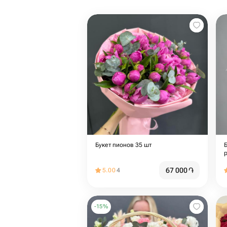
Букет пионов 35 шт
67 000
֏
5.00
4
-
15
%