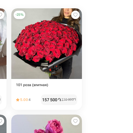
-
25
%
101 роза (элитная)
157 500
֏
֏
5.00
4
210 000
֏