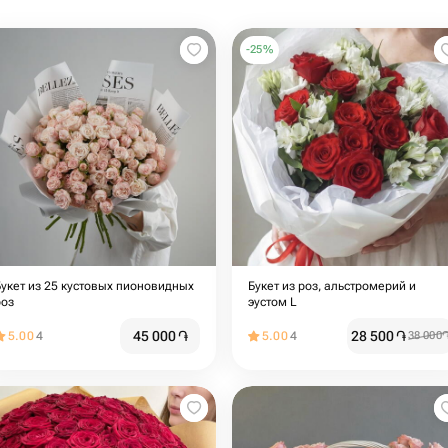
-
25
%
Букет из 25 кустовых пионовидных
Букет из роз, альстромерий и
роз
эустом L
45 000
֏
28 500
֏
5.00
4
5.00
4
38 000