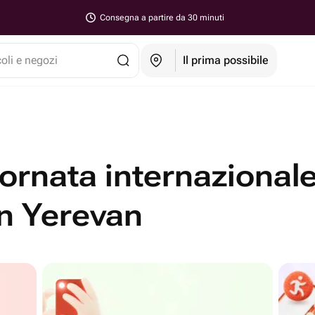
Consegna a partire da 30 minuti
coli e negozi
Il prima possibile
giornata internazional
in Yerevan