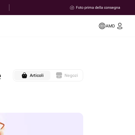
Foto prima della consegna
AMD
e
Articoli
Negozi