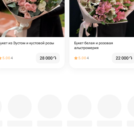
Букет из Эустом и кустовой розы
Букет белая и розовая
альстромерия
28 000
֏
22 000
֏
5.00
4
5.00
4