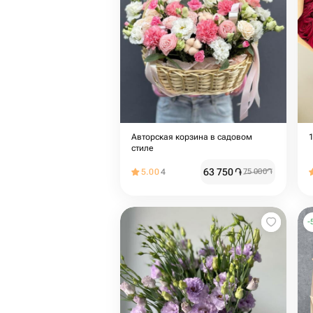
Авторская корзина в садовом
стиле
63 750
֏
5.00
4
75 000
֏
-