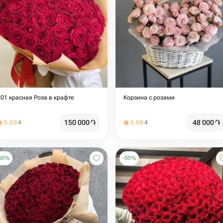
101 красная Роза в крафте
Корзина с розами
150 000
֏
48 000
֏
5.00
4
5.00
4
50
%
-
50
%