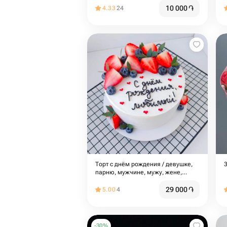
10 000
֏
4.33
24
Торт с днём рождения / девушке,
парню, мужчине, мужу, жене,
женщине, сыну, маме, папе,
сестре, подруге
29 000
֏
5.00
4
-
30
%