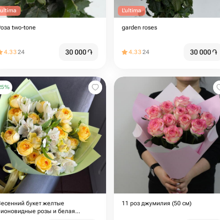
'ultima
L'ultima
Роза two-tone
garden roses
30 000
֏
30 000
֏
4.33
24
4.33
24
25
%
Весенний букет желтые
11 роз джумилия (50 см)
пионовидные розы и белая
альстромерия сезонные цветы