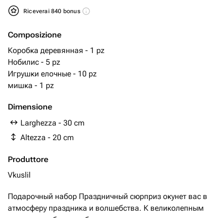
Riceverai 840 bonus
Composizione
Коробка деревянная - 1 pz
Нобилис - 5 pz
Игрушки елочные - 10 pz
мишка - 1 pz
Dimensione
Larghezza - 30 cm
Altezza - 20 cm
Produttore
Vkuslil
Подарочный набор Праздничный сюрприз окунет вас в
атмосферу праздника и волшебства. К великолепным