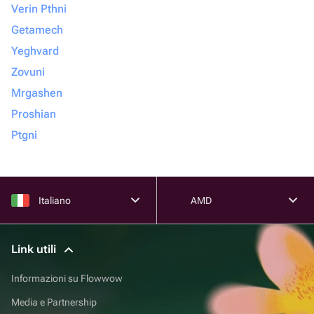
Verin Pthni
Getamech
Yeghvard
Zovuni
Mrgashen
Proshian
Ptgni
Italiano
AMD
Link utili
Informazioni su Flowwow
Media e Partnership