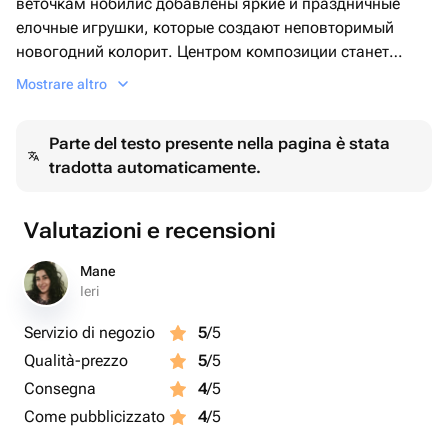
веточкам нобилис добавлены яркие и праздничные
елочные игрушки, которые создают неповторимый
новогодний колорит. Центром композиции станет
милый плюшевый мишка, посланник всех наших
Mostrare altro
тёплых и уютных чувств. Все это богатство эмоций
упаковано в стильную деревянную коробку, которая
Parte del testo presente nella pagina è stata
отчасти становится неотъемлемой частью подарочного
tradotta automaticamente.
набора и подчеркивает его эксклюзивность. Этот
набор станет замечательным подарком как для детей,
так и для взрослых.
Valutazioni e recensioni
Mane
Ieri
Servizio di negozio
5
/5
Qualità-prezzo
5
/5
Consegna
4
/5
Come pubblicizzato
4
/5