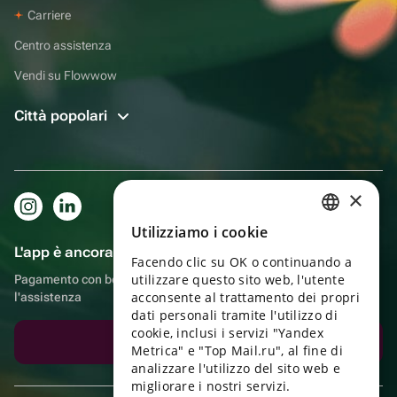
Carriere
Centro assistenza
Vendi su Flowwow
Città popolari
×
Utilizziamo i cookie
RUSSIAN
L'app è ancora più comoda!
Facendo clic su OK o continuando a
ENGLISH
utilizzare questo sito web, l'utente
Pagamento con bonus, autoconsegna, comoda chat con
UKRAINIAN
acconsente al trattamento dei propri
l'assistenza
dati personali tramite l'utilizzo di
PORTUGUESE
cookie, inclusi i servizi "Yandex
Scarica l'app
Metrica" e "Top Mail.ru", al fine di
SPANISH
analizzare l'utilizzo del sito web e
migliorare i nostri servizi.
HUNGARIAN