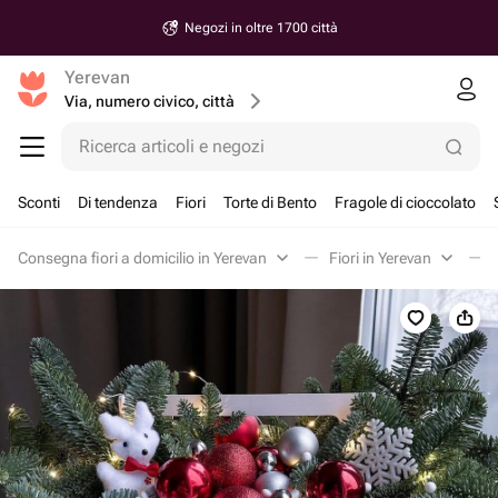
Negozi in oltre 1700 città
Yerevan
Via, numero civico, città
Ricerca articoli e negozi
Sconti
Di tendenza
Fiori
Torte di Bento
Fragole di cioccolato
Consegna fiori a domicilio in Yerevan
Fiori in Yerevan