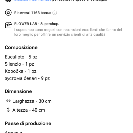
Riceverai 1163 bonus
FLOWER LAB - Supershop.
I supershop sono negozi con recensioni eccellenti che fanno del
loro meglio per offrire un servizio clienti di alta qualità.
Composizione
Eucalipto - 5 pz
Silenzio - 1 pz
Коробка - 1 pz
эустома белая - 9 pz
Dimensione
Larghezza - 30 cm
Altezza - 40 cm
Paese di produzione
Armenia