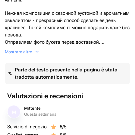
Нежная композиция с сезонной эустомой и ароматным
эвкалиптом - прекрасный способ сделать ее день
красивее. Такой комплимент можно подарить даже без
повода.
Отправляем фото букета перед доставкой.
Если вам нужна открытка, просто укажите текст в
Mostrare altro
комментарии при оформлении заказа, мы бесплатно
приложим фирменную карточку с теплыми словами к
Parte del testo presente nella pagina è stata
вашему букету.
tradotta automaticamente.
Valutazioni e recensioni
Mittente
M
Questa settimana
Servizio di negozio
5
/5