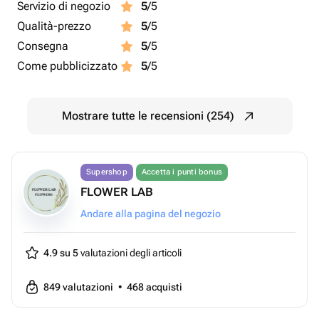
Servizio di negozio
5
/5
Qualità-prezzo
5
/5
Consegna
5
/5
Come pubblicizzato
5
/5
Mostrare tutte le recensioni (254)
Supershop
Accetta i punti bonus
FLOWER LAB
Andare alla pagina del negozio
4.9 su 5
valutazioni degli articoli
849
valutazioni
•
468
acquisti