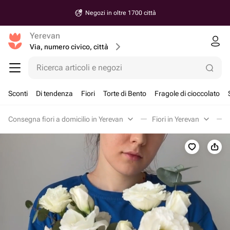
Negozi in oltre 1700 città
Yerevan
Via, numero civico, città
Ricerca articoli e negozi
Sconti
Di tendenza
Fiori
Torte di Bento
Fragole di cioccolato
Consegna fiori a domicilio in Yerevan
Fiori in Yerevan