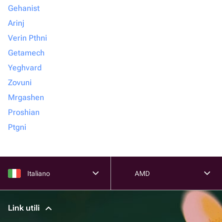
Gehanist
Arinj
Verin Pthni
Getamech
Yeghvard
Zovuni
Mrgashen
Proshian
Ptgni
Italiano
AMD
Link utili