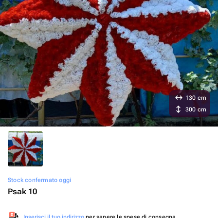
130 cm
300 cm
Stock confermato oggi
Psak 10
Inserisci il tuo indirizzo
per sapere le spese di consegna