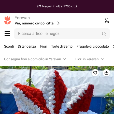
Negozi in oltre 1700 città
Yerevan
Via, numero civico, città
Ricerca articoli e negozi
Sconti
Di tendenza
Fiori
Torte di Bento
Fragole di cioccolato
Consegna fiori a domicilio in Yerevan
Fiori in Yerevan