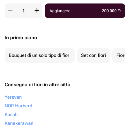
Aggiungere
200 000
֏
In primo piano
Bouquet di un solo tipo di fiori
Set con fiori
Fiore 
Consegna di fiori in altre città
Yerevan
NOR Harberd
Kasah
Kanakerawan