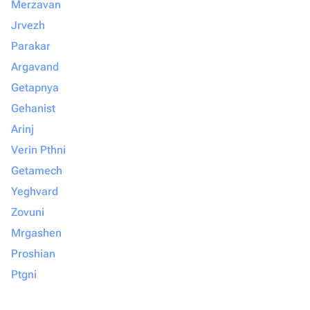
Merzavan
Jrvezh
Parakar
Argavand
Getapnya
Gehanist
Arinj
Verin Pthni
Getamech
Yeghvard
Zovuni
Mrgashen
Proshian
Ptgni