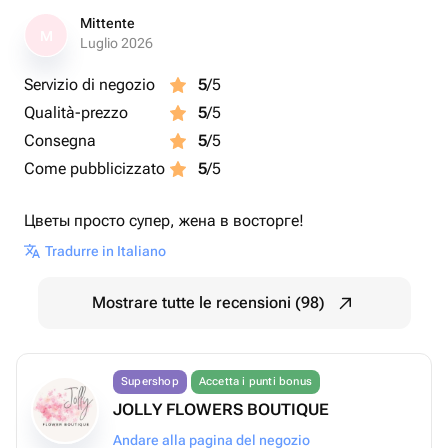
Mittente
M
Luglio 2026
Servizio di negozio
5
/5
Qualità-prezzo
5
/5
Consegna
5
/5
Come pubblicizzato
5
/5
Цветы просто супер, жена в восторге!
Tradurre in Italiano
Mostrare tutte le recensioni (98)
Supershop
Accetta i punti bonus
JOLLY FLOWERS BOUTIQUE
Andare alla pagina del negozio