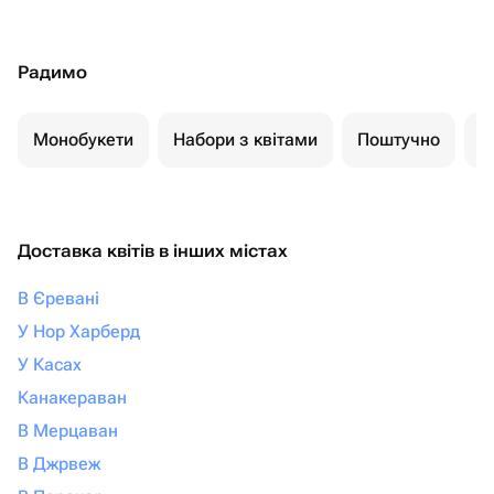
Радимо
Монобукети
Набори з квітами
Поштучно
К
Доставка квітів в інших містах
В Єревані
У Нор Харберд
У Касах
Канакераван
В Мерцаван
В Джрвеж