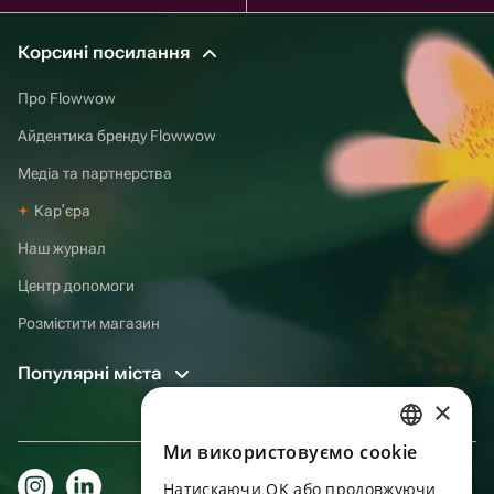
Корсині посилання
Про Flowwow
Айдентика бренду Flowwow
Медіа та партнерства
Карʼєра
Наш журнал
Центр допомоги
Розмістити магазин
Популярні міста
×
Ми використовуємо cookie
RUSSIAN
Натискаючи OK або продовжуючи
ENGLISH