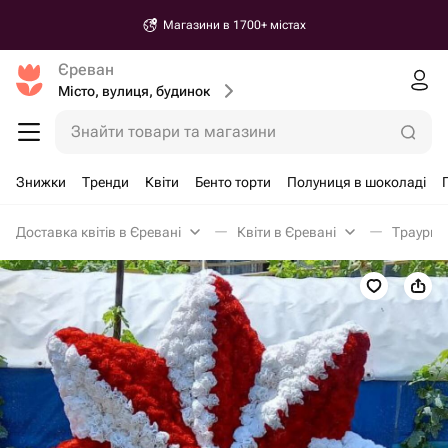
Магазини в 1700+ містах
Єреван
Місто, вулиця, будинок
Знайти товари та магазини
Знижки
Тренди
Квіти
Бенто торти
Полуниця в шоколаді
Доставка квітів в Єревані
Квіти в Єревані
Траурна