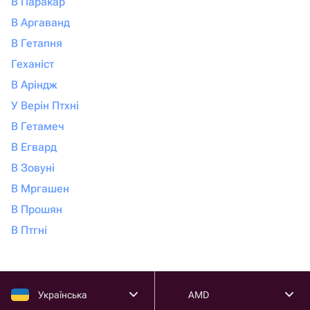
В Паракар
В Аргаванд
В Гетапня
Геханіст
В Аріндж
У Верін Птхні
В Гетамеч
В Егвард
В Зовуні
В Мргашен
В Прошян
В Птгні
Українська
AMD