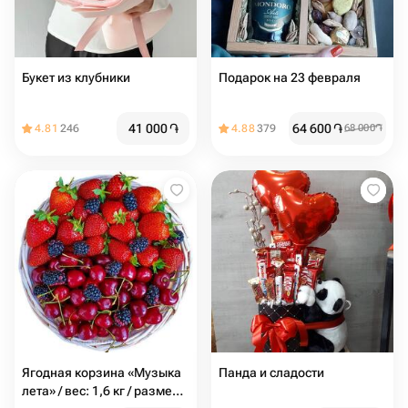
Букет из клубники
Подарок на 23 февраля
41 000
֏
64 600
֏
4.81
246
4.88
379
68 000
֏
Ягодная корзина «Музыка
Панда и сладости
лета» / вес: 1,6 кг / размер с