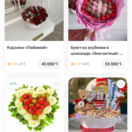
Корзина «Любимой»
Букет из клубники в
шоколаде «Элегантный» в
размере L
45 000
֏
55 000
֏
4.86
311
4.95
641
-
25
%