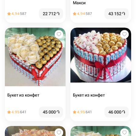
Макси
22 712
֏
43 152
֏
4.94
587
4.94
587
Букет из конфет
Букет из конфет ️
45 000
֏
46 000
֏
4.95
641
4.95
641