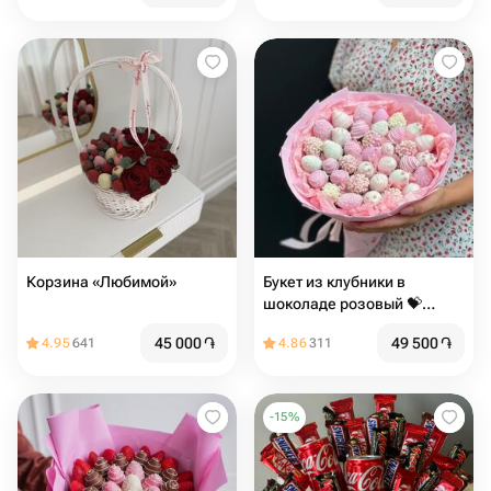
Корзина «Любимой»
Букет из клубники в
шоколаде розовый 💝️
недорогой
45 000
֏
49 500
֏
4.95
641
4.86
311
-
15
%