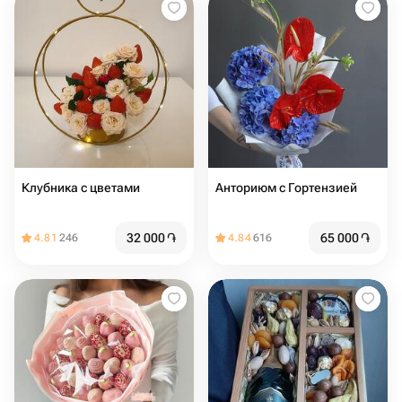
Клубника с цветами
Анториюм с Гортензией
32 000
֏
65 000
֏
4.81
246
4.84
616