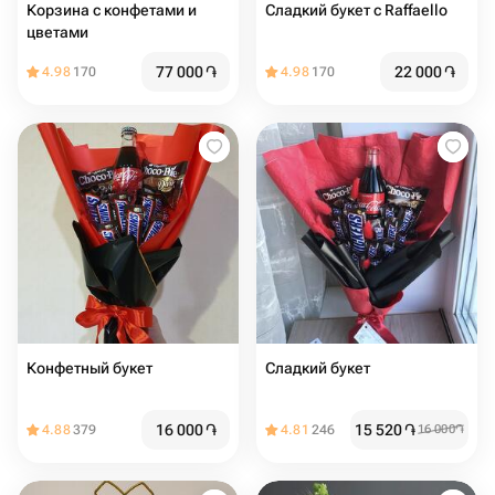
Корзина с конфетами и
Сладкий букет с Raffaello
цветами
77 000
֏
22 000
֏
4.98
170
4.98
170
Конфетный букет
Сладкий букет
16 000
֏
15 520
֏
4.88
379
4.81
246
16 000
֏