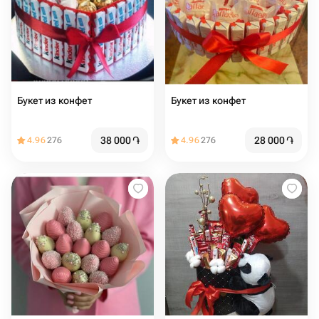
Букет из конфет️
Букет из конфет ️
38 000
֏
28 000
֏
4.96
276
4.96
276