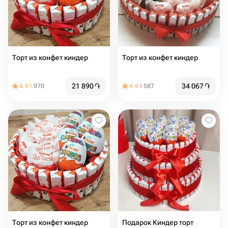
Торт из конфет киндер
Торт из конфет киндер
21 890
֏
34 067
֏
4.91
970
4.94
587
Торт из конфет киндер
Подарок Киндер торт