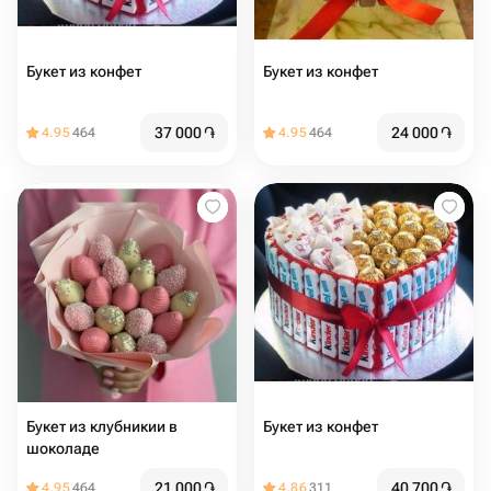
Букет из конфет
Букет из конфет ️
37 000
֏
24 000
֏
4.95
464
4.95
464
Букет из клубникии в
Букет из конфет
шоколаде
21 000
֏
40 700
֏
4.95
464
4.86
311