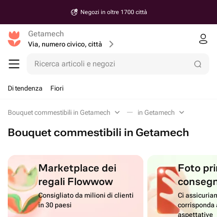
Negozi in oltre 1700 città
Getamech
Via, numero civico, città
Ricerca articoli e negozi
Di tendenza
Fiori
Bouquet commestibili in Getamech
in Getamech
Bouquet commestibili in Getamech
Marketplace dei
Foto pri
regali Flowwow
conseg
Consigliato da milioni di clienti
Ci assicuriam
in 30 paesi
corrisponda 
aspettative