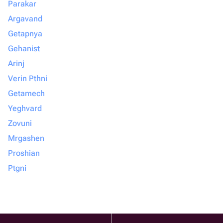
Parakar
Argavand
Getapnya
Gehanist
Arinj
Verin Pthni
Getamech
Yeghvard
Zovuni
Mrgashen
Proshian
Ptgni