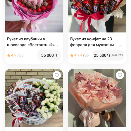
Букет из клубники в
Букет из конфет на 23
шоколаде «Элегантный» в
февраля для мужчины —
размере L
оригинальный сладкий
55 000
֏
25 500
֏
4.95
55
4.94
236
30 000
֏
подарок ко Дню защитника
Отечества