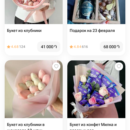
Букет из клубники
Подарок на 23 февраля
41 000
֏
68 000
֏
4.68
124
4.84
616
Букет из клубники в
Букет из конфет Милка и