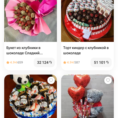
Букет из клубники в
Торт киндер с клубникой в
шоколаде Сладкий
шоколаде
сюрприз
32 124
֏
51 101
֏
4.94
659
4.94
587