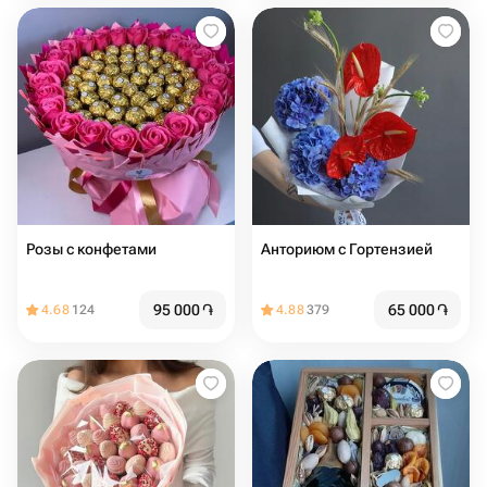
Розы с конфетами
Анториюм с Гортензией
95 000
֏
65 000
֏
4.68
124
4.88
379