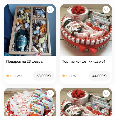
Подарок на 23 февраля
Торт из конфет киндер 01
68 000
֏
44 000
֏
4.81
246
4.91
970