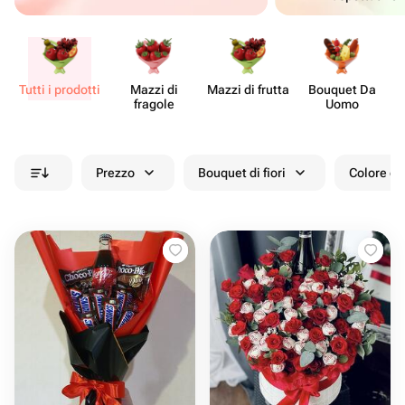
Tutti i prodotti
Mazzi di
Mazzi di frutta
Bouquet Da
fragole
Uomo
Prezzo
Bouquet di fiori
Colore de