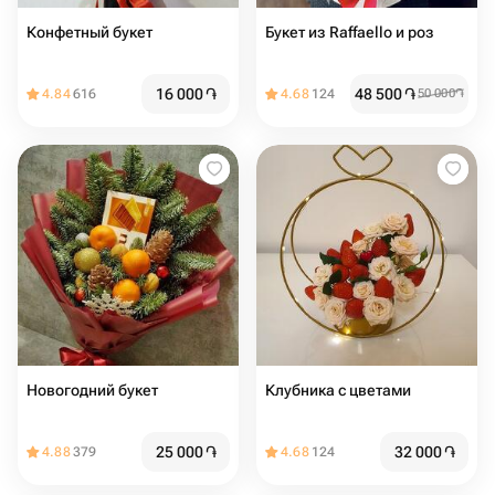
Конфетный букет
Букет из Raffaello и роз
16 000
֏
48 500
֏
4.84
616
4.68
124
50 000
֏
Новогодний букет
Клубника с цветами
25 000
֏
32 000
֏
4.88
379
4.68
124