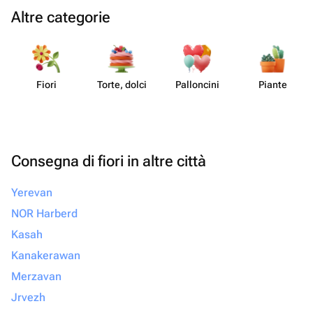
Altre categorie
Fiori
Torte, dolci
Pall​oncini
Piante
Consegna di fiori in altre città
Yerevan
NOR Harberd
Kasah
Kanakerawan
Merzavan
Jrvezh