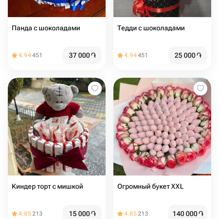
Панда с шоколадами
Тедди с шоколадами
37 000
֏
25 000
֏
4.94
451
4.94
451
Киндер торт с мишкой
Огромный букет XXL
15 000
֏
140 000
֏
4.85
213
4.85
213