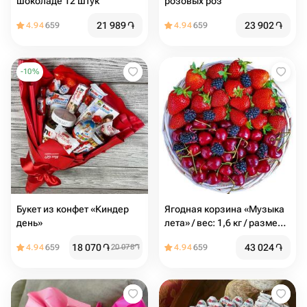
шоколаде 12 штук
розовых роз
21 989
֏
23 902
֏
4.94
659
4.94
659
-
10
%
Букет из конфет «Киндер
Ягодная корзина «Музыка
день»
лета» / вес: 1,6 кг / размер с
упаковкой: 25*25*44 /
18 070
֏
43 024
֏
4.94
659
20 078
֏
4.94
659
подарочная корзина /
корзина ягод / подарок