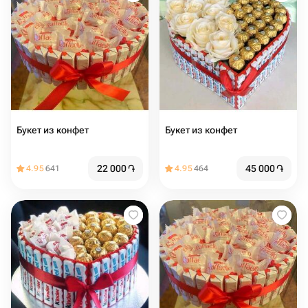
Букет из конфет️
Букет из конфет
22 000
֏
45 000
֏
4.95
641
4.95
464