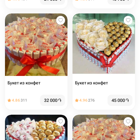
Букет из конфет ️
Букет из конфет
32 000
֏
45 000
֏
4.86
311
4.96
276