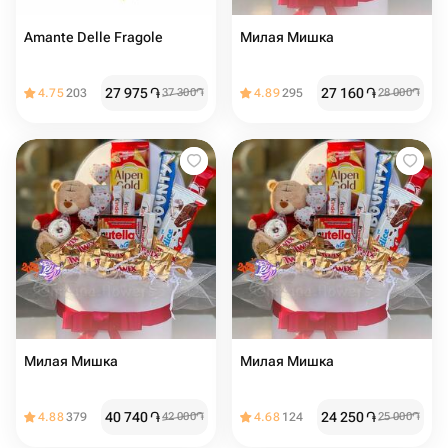
Amante Delle Fragole
Милая Мишка
27 975
֏
27 160
֏
4.75
203
37 300
֏
4.89
295
28 000
֏
Милая Мишка
Милая Мишка
40 740
֏
24 250
֏
4.88
379
42 000
֏
4.68
124
25 000
֏