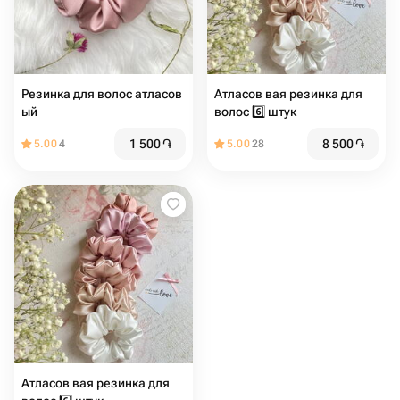
Резинка для волос атласов
Атласов вая резинка для
ый
волос 6️⃣ штук
1 500
֏
8 500
֏
5.00
4
5.00
28
Атласов вая резинка для