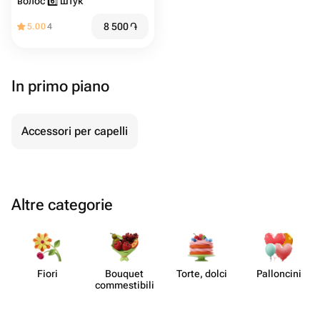
волос 6️⃣ штук
8 500
֏
5.00
4
In primo piano
Accessori per capelli
Altre categorie
Fiori
Bouquet
Torte, dolci
Pall​oncini
commes​tibili