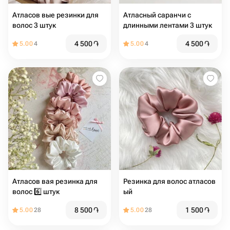
Атласов вые резинки для
Атласный саранчи с
волос 3 штук
длинными лентами 3 штук
4 500
֏
4 500
֏
5.00
4
5.00
4
Атласов вая резинка для
Резинка для волос атласов
волос 6️⃣ штук
ый
8 500
֏
1 500
֏
5.00
28
5.00
28