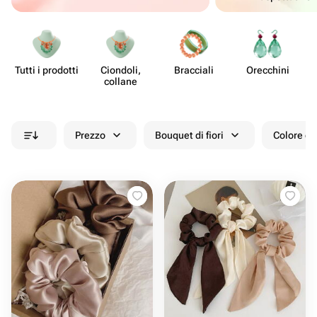
Tutti i prodotti
Ciondoli,
Bracciali
Orecchini
A
collane
Prezzo
Bouquet di fiori
Colore de