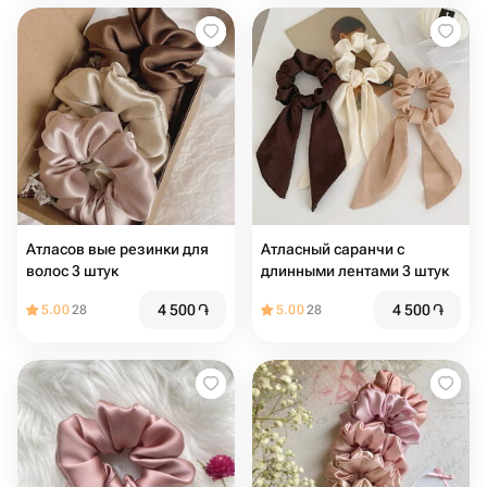
Атласов вые резинки для
Атласный саранчи с
волос 3 штук
длинными лентами 3 штук
4 500
֏
4 500
֏
5.00
28
5.00
28