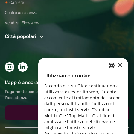
Carriere
Centro assistenza
Vendi su Flowwow
Città popolari
×
Utilizziamo i cookie
RUSSIAN
L'app è ancora più comoda!
Facendo clic su OK o continuando a
ENGLISH
utilizzare questo sito web, l'utente
Pagamento con bonus, autoconsegna, comoda chat con
UKRAINIAN
acconsente al trattamento dei propri
l'assistenza
dati personali tramite l'utilizzo di
PORTUGUESE
cookie, inclusi i servizi "Yandex
Scarica l'app
Metrica" e "Top Mail.ru", al fine di
SPANISH
analizzare l'utilizzo del sito web e
migliorare i nostri servizi.
HUNGARIAN
Per maggiori informazioni, consulta