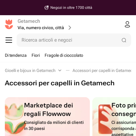
Negozi in oltre 1700 città
Getamech
Via, numero civico, città
Ricerca articoli e negozi
Di tendenza
Fiori
Fragole di cioccolato
Gioelli e bijoux in Getamech
Accessori per capelli in Getamech
Accessori per capelli in Getamech
Marketplace dei
Foto pri
regali Flowwow
conseg
Consigliato da milioni di clienti
Ci assicuriam
in 30 paesi
corrisponda 
aspettative