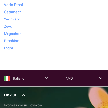
Verin Pthni
Getamech
Yeghvard
Zovuni
Mrgashen
Proshian
Ptgni
Italiano
AMD
Link utili
Informazioni su Flowwow