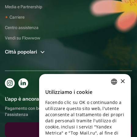
Media e Partnership
Carriere
Centro assistenza
Vendi su Flowwow
Città popolari
×
Utilizziamo i cookie
RUSSIAN
L'app è ancora più comoda!
Facendo clic su OK o continuando a
ENGLISH
utilizzare questo sito web, l'utente
Pagamento con bonus, autoconsegna, comoda chat con
UKRAINIAN
acconsente al trattamento dei propri
l'assistenza
dati personali tramite l'utilizzo di
PORTUGUESE
cookie, inclusi i servizi "Yandex
Scarica l'app
Metrica" e "Top Mail.ru", al fine di
SPANISH