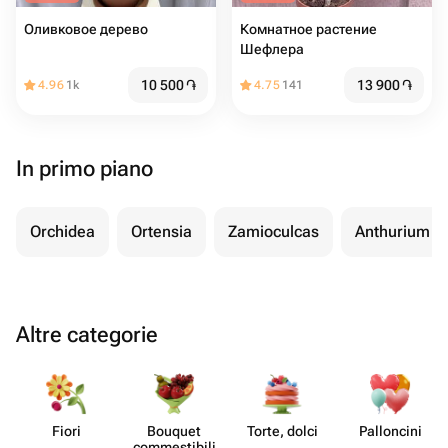
Оливковое дерево
Комнатное растение
Шефлера
10 500
֏
13 900
֏
4.96
1k
4.75
141
In primo piano
Orchidea
Ortensia
Zamioculcas
Anthurium
Altre categorie
Fiori
Bouquet
Torte, dolci
Pall​oncini
commes​tibili