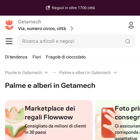
Negozi in oltre 1700 città
Getamech
Via, numero civico, città
Ricerca articoli e negozi
Di tendenza
Fiori
Fragole di cioccolato
Piante in Getamech
Palme e alberi in Getamech
Palme e alberi in Getamech
Marketplace dei
Foto pri
regali Flowwow
conseg
Consigliato da milioni di clienti
Ci assicuriam
in 30 paesi
corrisponda 
aspettative