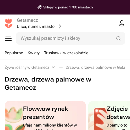
Sklepy w ponad 1700 miastach
Getamecz
Ulica, numer, miasto
Wyszukaj przedmioty i sklepy
Popularne
Kwiaty
Truskawki w czekoladzie
Żywe rośliny w Getamecz
Drzewa, drzewa palmowe w Getam
Drzewa, drzewa palmowe w
Getamecz
Flowwow rynek
Zdjęcie
prezentów
dostaw
Ufają nam miliony klientów w
Dbamy o to, 