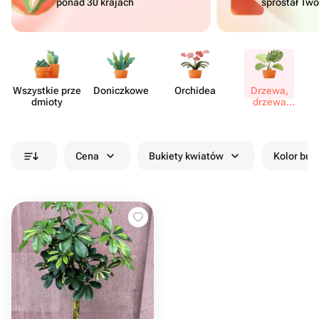
ponad 30 krajach
sprostał Tw
Wszystkie prze​
Doni​czkowe
Orchidea
Drzewa,
dmioty
drzewa
palmowe
Cena
Bukiety kwiatów
Kolor buk