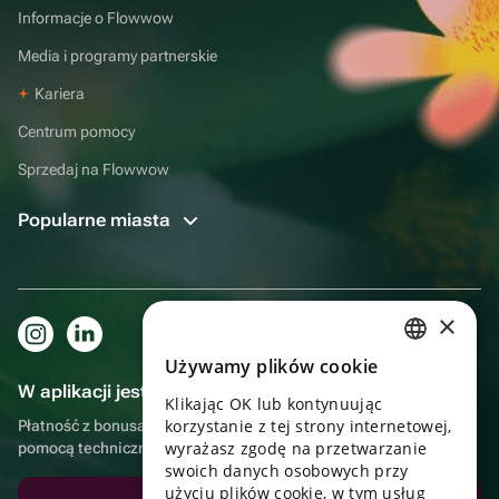
Informacje o Flowwow
Media i programy partnerskie
Kariera
Centrum pomocy
Sprzedaj na Flowwow
Popularne miasta
×
Używamy plików cookie
RUSSIAN
W aplikacji jest to jeszcze wygodniejsze!
Klikając OK lub kontynuując
ENGLISH
korzystanie z tej strony internetowej,
Płatność z bonusami, samodzielna dostawa, wygodny czat z
UKRAINIAN
wyrażasz zgodę na przetwarzanie
pomocą techniczną
swoich danych osobowych przy
PORTUGUESE
użyciu plików cookie, w tym usług