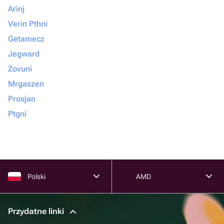
Arinj
Verin Pthni
Getamecz
Jegward
Zovuni
Mrgaszen
Prosjan
Ptgni
Polski
AMD
Przydatne linki