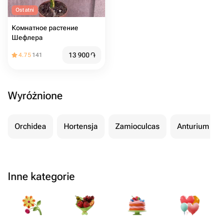
Ostatni
Комнатное растение
Шефлера
13 900
֏
4.75
141
Wyróżnione
Orchidea
Hortensja
Zamioculcas
Anturium
Inne kategorie