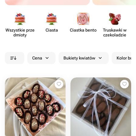
Wszystkie prze​
Ciasta
Ciastka bento
Truskawki w
dmioty
czeko​ladzie
Cena
Bukiety kwiatów
Kolor buk