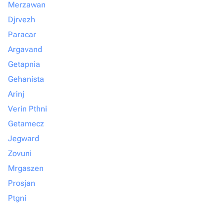
Merzawan
Djrvezh
Paracar
Argavand
Getapnia
Gehanista
Arinj
Verin Pthni
Getamecz
Jegward
Zovuni
Mrgaszen
Prosjan
Ptgni