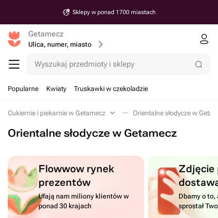
d 1700 miastach
Dostawa 
Getamecz
Ulica, numer, miasto
Wyszukaj przedmioty i sklepy
Popularne
Kwiaty
Truskawki w czekoladzie
Cukiernie i piekarnie w Getamecz
Orientalne słodycze w Geta
Orientalne słodycze w Getamecz
Flowwow rynek
Zdjęcie
prezentów
dostaw
Ufają nam miliony klientów w
Dbamy o to, 
ponad 30 krajach
sprostał Tw