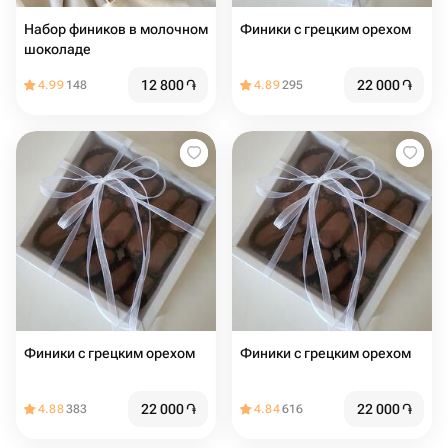
Набор фиников в молочном
Финики с грецким орехом
шоколаде
12 800
֏
22 000
֏
4.99
148
4.89
295
Финики с грецким орехом
Финики с грецким орехом
22 000
֏
22 000
֏
4.88
383
4.84
616