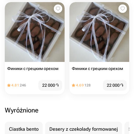
Финики с грецким орехом
Финики с грецким орехом
22 000
֏
22 000
֏
4.81
246
4.69
128
Wyróżnione
Ciastka bento
Desery z czekolady formowanej
Se