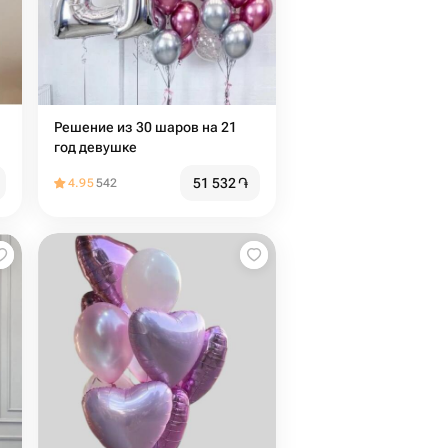
Решение из 30 шаров на 21
й
год девушке
51 532
֏
4.95
542