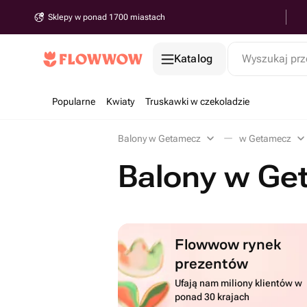
Sklepy w ponad 1700 miastach
Katalog
Wyszukaj prz
Popularne
Kwiaty
Truskawki w czekoladzie
Balony w Getamecz
w Getamecz
Balony w Ge
Flowwow rynek
prezentów
Ufają nam miliony klientów w
ponad 30 krajach