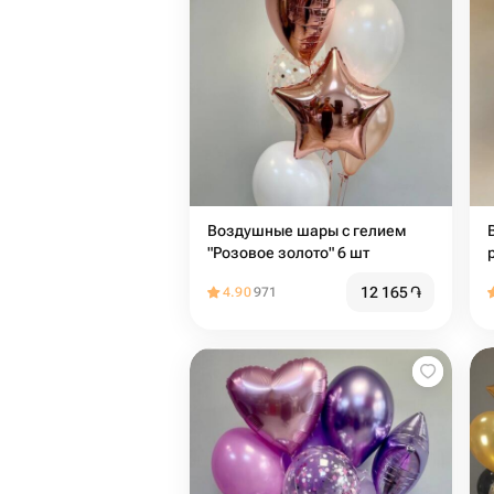
Воздушные шары с гелием
"Розовое золото" 6 шт
12 165
֏
4.90
971