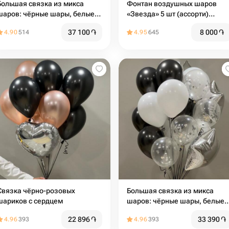
Большая связка из микса
Фонтан воздушных шаров
шаров: чёрные шары, белые,
«Звезда» 5 шт (ассорти)
прозрачные, серебро
диаметр 42
37 100
֏
8 000
֏
4.90
514
4.95
645
Связка чёрно-розовых
Большая связка из микса
шариков с сердцем
шаров: чёрные шары, белые,
прозрачные, серебро
22 896
֏
33 390
֏
4.96
393
4.96
393