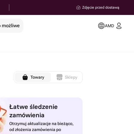
Zdjęcie przed dostawą
o możliwe
AMD
Towary
Sklepy
Łatwe śledzenie
zamówienia
Otrzymuj aktualizacje na bieżąco,
od złożenia zamówienia po