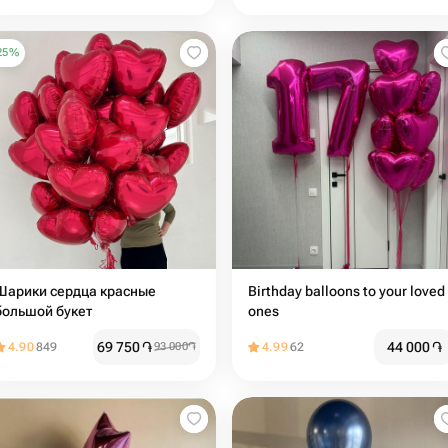
25
%
Шарики сердца красные
Birthday balloons to your loved
большой букет
ones
69 750
֏
44 000
֏
4.90
849
93 000
֏
4.99
62