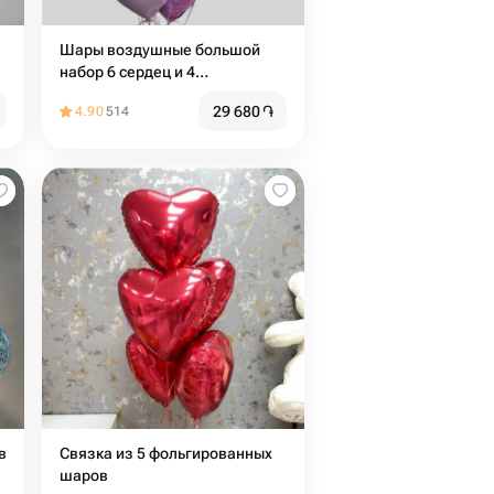
Шары воздушные большой
набор 6 сердец и 4
стандартных
29 680
֏
4.90
514
в
Связка из 5 фольгированных
шаров