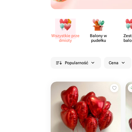
Wszystkie prze​
Balony w
Zes
dmioty
pudełku
bal
Popularność
Cena
-