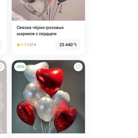
Связка чёрно-розовых
шариков с сердцем
25 440
֏
4.90
514
-
25
%