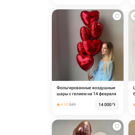
-
Фольгированные воздушные
шары с гелием на 14 февраля
14 000
֏
4.90
849