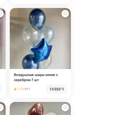
Воздушные шары синие с
серебром 7 шт
13 033
֏
4.90
971