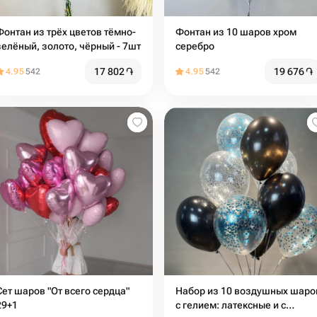
Фонтан из трёх цветов тёмно-
Фонтан из 10 шаров хром
зелёный, золото, чёрный - 7шт
серебро
17 802
֏
19 676
֏
4.95
542
4.95
542
Сет шаров "От всего сердца"
Набор из 10 воздушных шаро
29+1
с гелием: латексные и с