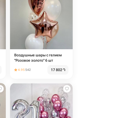
Воздушные шары с гелием
"Розовое золото" 6 шт
17 802
֏
4.95
542