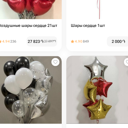
Воздушные шары сердце 21шт
Шары сердце 1шт
27 823
֏
2 000
֏
4.94
236
37 097
֏
4.90
849