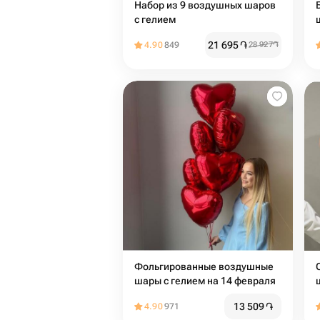
Набор из 9 воздушных шаров
с гелием
21 695
֏
4.90
849
28 927
֏
Фольгированные воздушные
шары с гелием на 14 февраля
13 509
֏
4.90
971