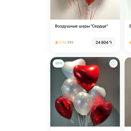
Воздушные шары "Сердце"
24 804
֏
4.96
393
-
25
%