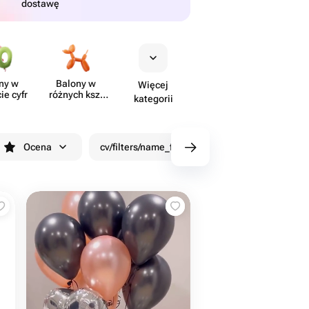
dostawę
ny w
Balony w
Więcej
ie cyfr
różnych kszt​
kategorii
ałtach
Ocena
cv/filters/name_fast_delivery
Rabaty