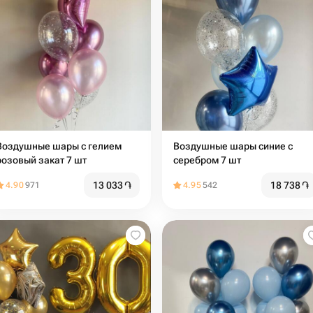
Воздушные шары с гелием
Воздушные шары синие с
розовый закат 7 шт
серебром 7 шт
13 033
֏
18 738
֏
4.90
971
4.95
542