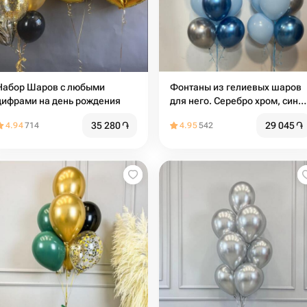
Набор Шаров с любыми
Фонтаны из гелиевых шаров
цифрами на день рождения
для него. Серебро хром, сини
хром, голубой пастель
35 280
֏
29 045
֏
4.94
714
4.95
542