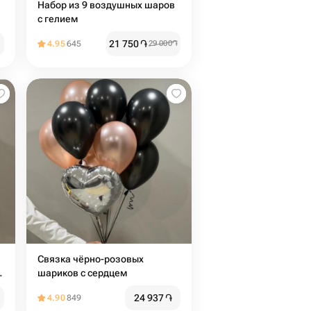
Набор из 9 воздушных шаров
с гелием
21 750
֏
4.95
645
29 000
֏
Связка чёрно-розовых
шариков с сердцем
24 937
֏
4.90
849