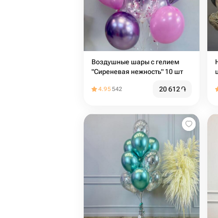
Воздушные шары с гелием
"Сиреневая нежность" 10 шт
20 612
֏
4.95
542