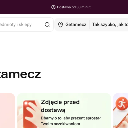
Dostawa od 30 minut
edmioty i sklepy
Getamecz
Tak szybko, jak t
tamecz
Zdjęcie przed
dostawą
Dbamy o to, aby prezent sprostał
Twoim oczekiwaniom