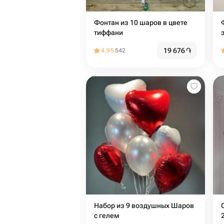
Фонтан из 10 шаров в цвете
тиффани
19 676
֏
4.95
542
Набор из 9 воздушных Шаров
с гелем