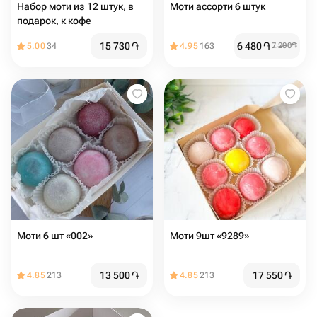
Набор моти из 12 штук, в
Моти ассорти 6 штук
подарок, к кофе
15 730
֏
6 480
֏
5.00
34
4.95
163
7 200
֏
Моти 6 шт «002»
Моти 9шт «9289»
13 500
֏
17 550
֏
4.85
213
4.85
213