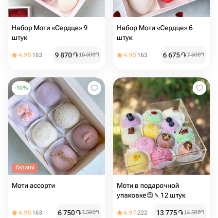
Набор Моти «Сердце» 9
Набор Моти «Сердце» 6
штук
штук
9 870
֏
6 675
֏
4.95
163
10 500
֏
4.95
163
7 500
֏
-
10
%
Ostatni
Моти ассорти
Моти в подарочной
упаковке😍🍡12 штук
6 750
֏
13 775
֏
4.95
163
7 500
֏
4.97
222
14 500
֏