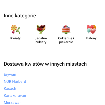
Inne kategorie
Kwiaty
Jadalne
Cukiernie i
Balony
bukiety
piekarnie
Dostawa kwiatów w innych miastach
Erywań
NOR Harberd
Kasach
Kanakeravan
Merzawan