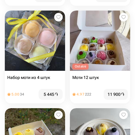
Ostatni
Набор моти из 4 штук
Моти 12 штук
5 445
֏
11 900
֏
5.00
34
4.97
222