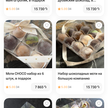
манго/тропик, в подарок
дубайский шоколад, в
подарок
15 730
֏
15 730
֏
5.00
34
5.00
34
Моти CHOCO набор из 6
Набор шоколадных моти на
штук, в подарок
большую компанию
7 865
֏
15 730
֏
5.00
34
5.00
34