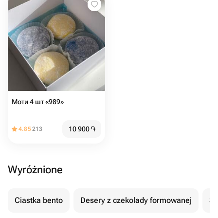
Моти 4 шт «989»
10 900
֏
4.85
213
Wyróżnione
Ciastka bento
Desery z czekolady formowanej
Se