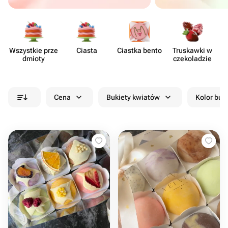
Wszystkie prze​
Ciasta
Ciastka bento
Truskawki w
dmioty
czeko​ladzie
Cena
Bukiety kwiatów
Kolor buk