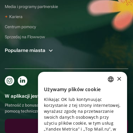
Media i programy partnerskie
Kariera
Centrum pomocy
Sprzedaj na Flowwow
Popularne miasta
×
Używamy plików cookie
RUSSIAN
W aplikacji jest to jeszcze wygodniejsze!
Klikając OK lub kontynuując
ENGLISH
korzystanie z tej strony internetowej,
Płatność z bonusami, samodzielna dostawa, wygodny czat z
UKRAINIAN
wyrażasz zgodę na przetwarzanie
pomocą techniczną
swoich danych osobowych przy
PORTUGUESE
użyciu plików cookie, w tym usług
Pobierz aplikację
„Yandex Metrica” i „Top Mail.ru”, w
SPANISH