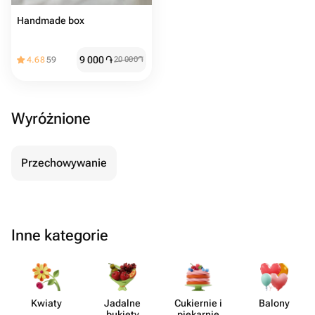
Handmade box
9 000
֏
4.68
59
20 000
֏
Wyróżnione
Przechowywanie
Inne kategorie
Kwiaty
Jadalne
Cukiernie i
Balony
bukiety
piekarnie