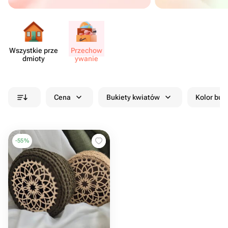
Wszystkie prze​
Przechow​
dmioty
ywanie
Cena
Bukiety kwiatów
Kolor buk
-
55
%