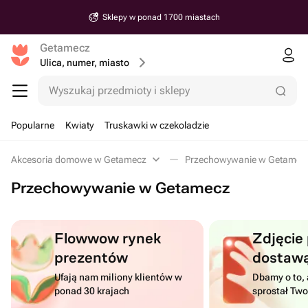
Sklepy w ponad 1700 miastach
Getamecz
Ulica, numer, miasto
Wyszukaj przedmioty i sklepy
Popularne
Kwiaty
Truskawki w czekoladzie
Akcesoria domowe w Getamecz
Przechowywanie w Getamec
Przechowywanie w Getamecz
Flowwow rynek
Zdjęcie
prezentów
dostaw
Ufają nam miliony klientów w
Dbamy o to, 
ponad 30 krajach
sprostał Tw