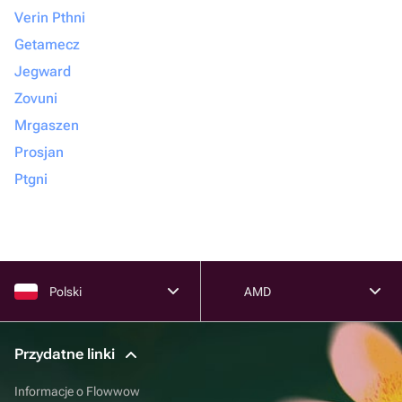
Verin Pthni
Getamecz
Jegward
Zovuni
Mrgaszen
Prosjan
Ptgni
Polski
AMD
Przydatne linki
Informacje o Flowwow