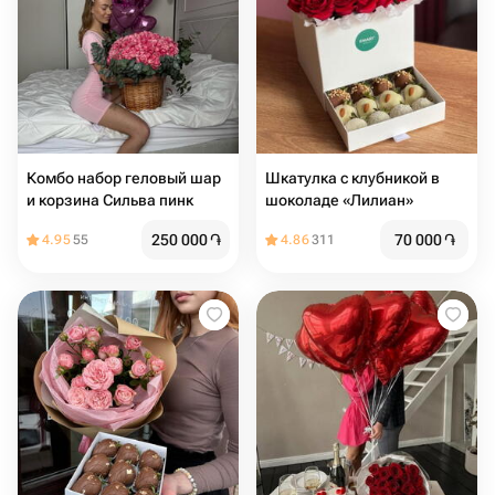
Комбо набор геловый шар
Шкатулка с клубникой в
и корзина Сильва пинк
шоколаде «Лилиан»
250 000
֏
70 000
֏
4.95
55
4.86
311