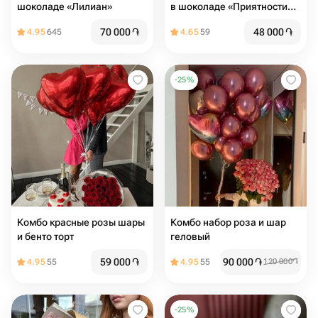
шоколаде «Лилиан»
в шоколаде «Приятности
для мамы»
70 000
֏
48 000
֏
4.95
645
4.65
59
-
25
%
Комбо красные розы шары
Комбо набор роза и шар
и бенто торт
геловый
59 000
֏
90 000
֏
4.95
55
4.95
55
120 000
֏
-
25
%