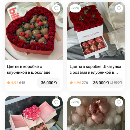
-
25
%
Цветы в коробке с
Цветы в коробке Шкатулка
клубникой в шоколаде
с розами и клубникой в
шоколаде
36 000
֏
36 000
֏
4.95
645
4.96
276
48 000
֏
-
25
%