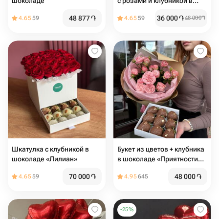
шоколаде
с розами и клубникой в
шоколаде
48 877
֏
36 000
֏
4.65
59
4.65
59
48 000
֏
Шкатулка с клубникой в
Букет из цветов + клубника
шоколаде «Лилиан»
в шоколаде «Приятности
для мамы»
70 000
֏
48 000
֏
4.65
59
4.95
645
-
25
%