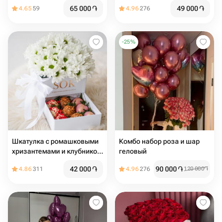
-Джумелия-
65 000
֏
49 000
֏
4.65
59
4.96
276
-
25
%
Шкатулка с ромашковыми
Комбо набор роза и шар
хризантемами и клубникой
геловый
в шоколаде 9 шт
42 000
֏
90 000
֏
4.86
311
4.96
276
120 000
֏