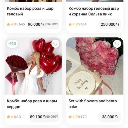
Комбо набор роза и шар
Комбо набор геловый шар
геловый
и корзина Сильва пинк
90 000
֏
250 000
֏
4.95
645
120 000
֏
4.95
464
-
10
%
Комбо-набор роза и шары
Set with flowers and bento
сердце
cake
89 100
֏
38 000
֏
4.86
311
99 000
֏
4.98
170