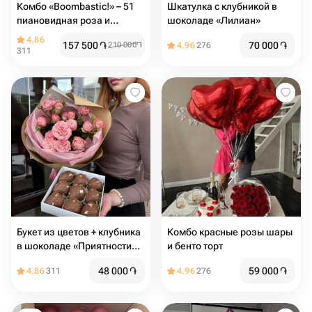
Комбо «Boombastic!» – 51
Шкатулка с клубникой в
пиановидная роза и
шоколаде «Лилиан»
воздушные шары
4.86
157 500
֏
70 000
֏
210 000
֏
4.96
276
311
Букет из цветов + клубника
Комбо красные розы шары
в шоколаде «Приятности
и бенто торт
для мамы»
48 000
֏
59 000
֏
4.86
311
4.96
276