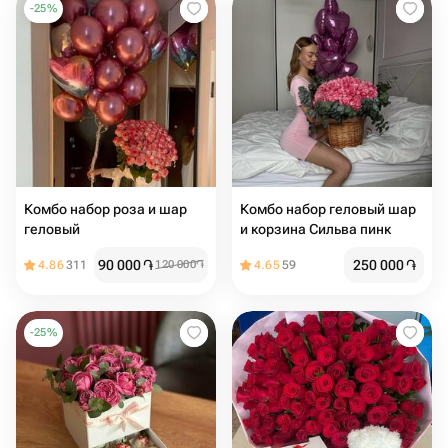
-
25
%
Комбо набор роза и шар
Комбо набор геловый шар
геловый
и корзина Сильва пинк
90 000
֏
250 000
֏
4.86
311
120 000
֏
4.65
59
-
25
%