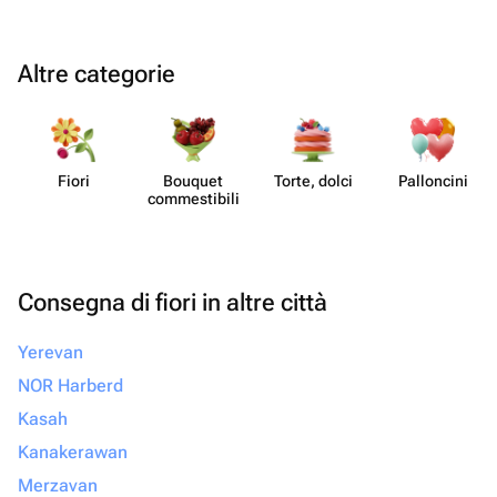
Altre categorie
Fiori
Bouquet
Torte, dolci
Pall​oncini
commes​tibili
Consegna di fiori in altre città
Yerevan
NOR Harberd
Kasah
Kanakerawan
Merzavan