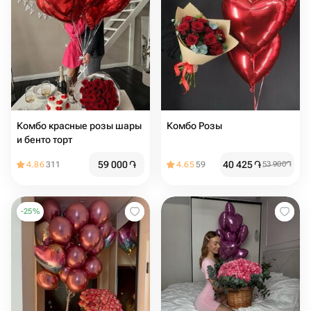
Комбо красные розы шары
Комбо Розы
и бенто торт
59 000
֏
40 425
֏
4.86
311
4.65
59
53 900
֏
-
25
%