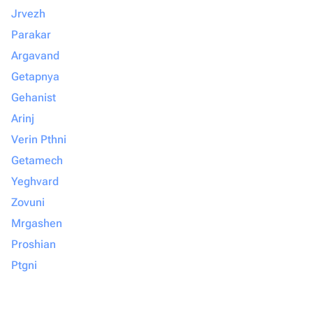
Jrvezh
Parakar
Argavand
Getapnya
Gehanist
Arinj
Verin Pthni
Getamech
Yeghvard
Zovuni
Mrgashen
Proshian
Ptgni