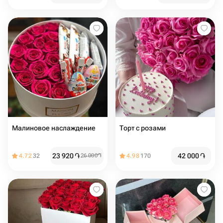
Малиновое наслаждение
Торт с розами
23 920
֏
42 000
֏
4.72
32
26 000
֏
4.98
170