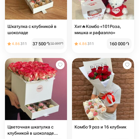
Шкатулка с клубникой в
Хит🔥Комбо «101Роза,
шоколаде
мишка и рафаэлло»
37 500
֏
160 000
֏
4.86
311
50 000
֏
4.86
311
Цветочная шкатулка с
Комбо 9 роз и 16 клубник
клубникой в шоколаде