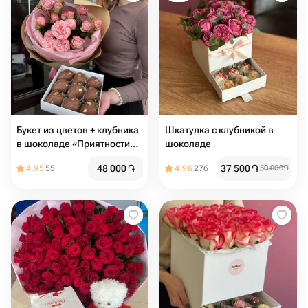
Букет из цветов + клубника
Шкатулка с клубникой в
в шоколаде «Приятности
шоколаде
для мамы»
48 000
֏
37 500
֏
4.95
55
4.96
276
50 000
֏