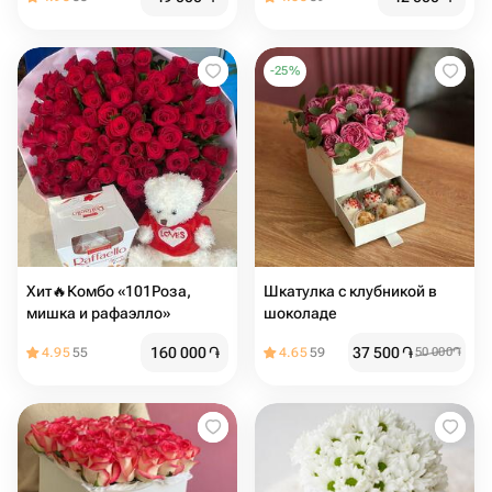
-
25
%
Хит🔥Комбо «101Роза,
Шкатулка с клубникой в
мишка и рафаэлло»
шоколаде
160 000
֏
37 500
֏
4.95
55
4.65
59
50 000
֏