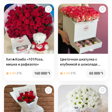
Хит🔥Комбо «101Роза,
Цветочная шкатулка с
мишка и рафаэлло»
клубникой в шоколаде
-Джумелия-
160 000
֏
65 000
֏
4.96
276
4.96
276