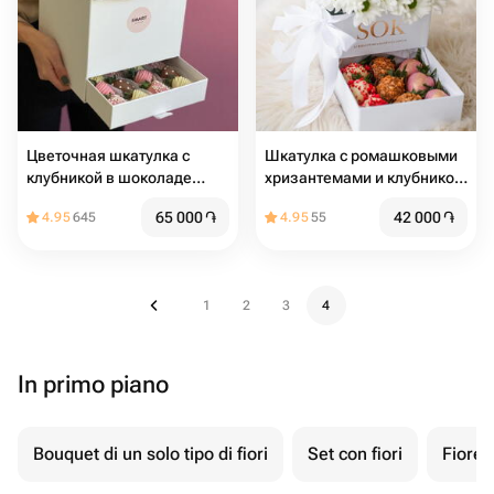
Цветочная шкатулка с
Шкатулка с ромашковыми
клубникой в шоколаде
хризантемами и клубникой
-Джумелия-
в шоколаде 9 шт
65 000
֏
42 000
֏
4.95
645
4.95
55
1
2
3
4
In primo piano
Bouquet di un solo tipo di fiori
Set con fiori
Fiore 