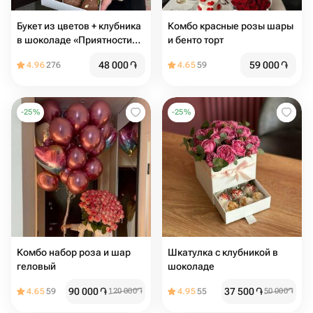
Букет из цветов + клубника
Комбо красные розы шары
в шоколаде «Приятности
и бенто торт
для мамы»
48 000
֏
59 000
֏
4.96
276
4.65
59
-
25
%
-
25
%
Комбо набор роза и шар
Шкатулка с клубникой в
геловый
шоколаде
90 000
֏
37 500
֏
4.65
59
120 000
֏
4.95
55
50 000
֏