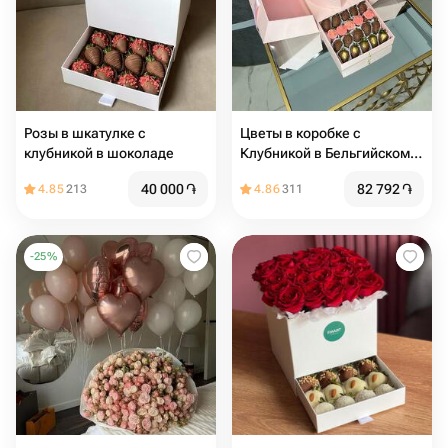
Розы в шкатулке с
Цветы в коробке с
клубникой в шоколаде
Клубникой в Бельгийском
шоколаде «Шкатулка-
40 000
֏
82 792
֏
4.85
213
4.86
311
Сюрприз»
-
25
%