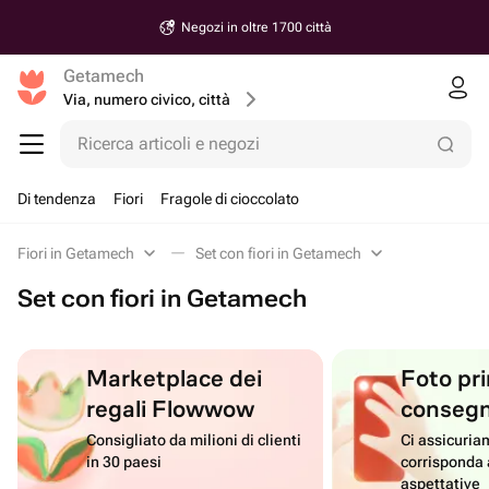
Negozi in oltre 1700 città
Getamech
Via, numero civico, città
Ricerca articoli e negozi
Di tendenza
Fiori
Fragole di cioccolato
Fiori in Getamech
Set con fiori in Getamech
Set con fiori in Getamech
Marketplace dei
Foto pri
regali Flowwow
conseg
Consigliato da milioni di clienti
Ci assicuriam
in 30 paesi
corrisponda 
aspettative