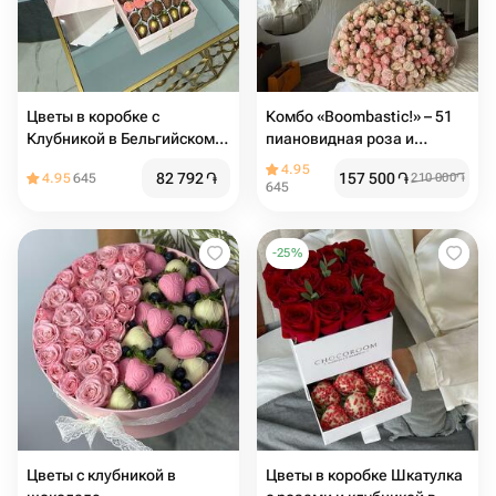
Цветы в коробке с
Комбо «Boombastic!» – 51
Клубникой в Бельгийском
пиановидная роза и
шоколаде «Шкатулка-
воздушные шары
4.95
82 792
֏
157 500
֏
4.95
645
210 000
֏
Сюрприз»
645
-
25
%
Цветы с клубникой в
Цветы в коробке Шкатулка