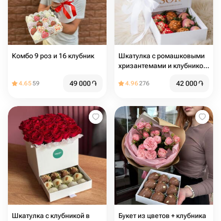
Комбо 9 роз и 16 клубник
Шкатулка с ромашковыми
хризантемами и клубникой
в шоколаде 9 шт
49 000
֏
42 000
֏
4.65
59
4.96
276
Шкатулка с клубникой в
Букет из цветов + клубника