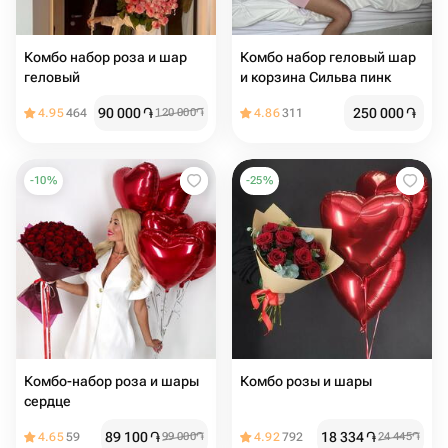
Комбо набор роза и шар
Комбо набор геловый шар
геловый
и корзина Сильва пинк
90 000
֏
250 000
֏
4.95
464
120 000
֏
4.86
311
-
10
%
-
25
%
Комбо-набор роза и шары
Комбо розы и шары
сердце
89 100
֏
18 334
֏
4.65
59
99 000
֏
4.92
792
24 445
֏