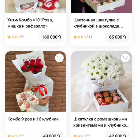
Хит🔥Комбо «101Роза,
Цветочная шкатулка с
мишка и рафаэлло»
клубникой в шоколаде
-Джумелия-
160 000
֏
65 000
֏
4.65
59
4.86
311
Комбо 9 роз и 16 клубник
Шкатулка с ромашковыми
хризантемами и клубникой
в шоколаде 9 шт
49 000
֏
42 000
֏
4.95
55
4.65
59