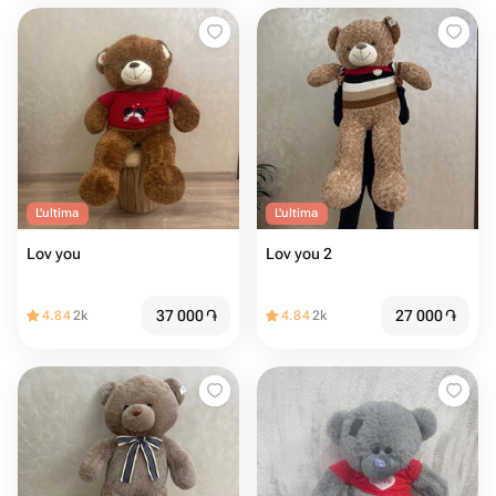
L'ultima
L'ultima
Lov you
Lov you 2
37 000
֏
27 000
֏
4.84
2k
4.84
2k