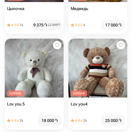
Цыпочка
Медведь
9 375
֏
17 000
֏
4.94
1k
12 500
֏
5.00
4
L'ultima
L'ultima
Lov you 5
Lov you4
18 000
֏
25 000
֏
4.84
2k
4.84
2k