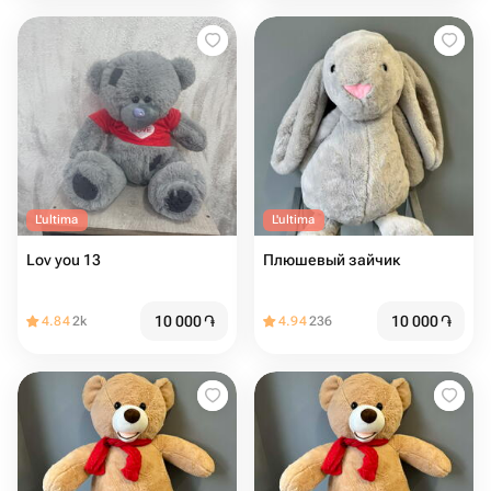
L'ultima
L'ultima
Lov you 13
Плюшевый зайчик
10 000
֏
10 000
֏
4.84
2k
4.94
236