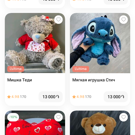
L'ultima
L'ultima
Мишка Теди
Мягкая игрушка Стич
13 000
֏
13 000
֏
4.98
170
4.98
170
-
10
%