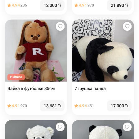
12 000
֏
21 890
֏
4.94
236
4.91
970
L'ultima
Зайка в футболке 35см
Игрушка панда
13 681
֏
17 000
֏
4.91
970
4.94
451