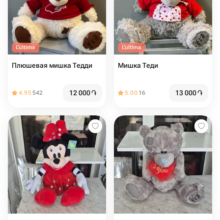
L'ultima
L'ultima
Плюшевая мишка Тедди
Мишка Теди
12 000
֏
13 000
֏
4.95
542
5.00
16