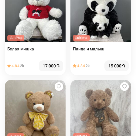
L'ultima
L'ultima
Белая мишка
Панда и малыш
17 000
֏
15 000
֏
4.84
2k
4.84
2k