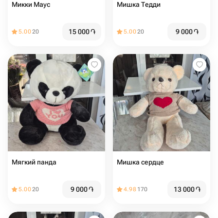
Микки Маус
Мишка Тедди
15 000
֏
9 000
֏
5.00
20
5.00
20
Мягкий панда
Мишка сердце
9 000
֏
13 000
֏
5.00
20
4.98
170