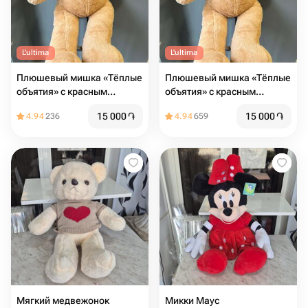
L'ultima
L'ultima
Плюшевый мишка «Тёплые
Плюшевый мишка «Тёплые
объятия» с красным
объятия» с красным
шарфом
шарфом
15 000
֏
15 000
֏
4.94
236
4.94
659
Мягкий медвежонок
Микки Маус