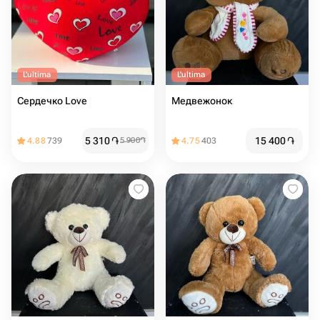
L'ultima
L'ultima
Сердечко Love
Медвежонок
5 310
֏
15 400
֏
4.88
739
5 900
֏
4.75
403