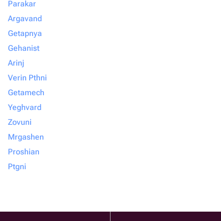
Parakar
Argavand
Getapnya
Gehanist
Arinj
Verin Pthni
Getamech
Yeghvard
Zovuni
Mrgashen
Proshian
Ptgni