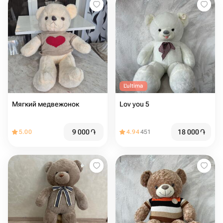
L'ultima
Мягкий медвежонок
Lov you 5
9 000
֏
18 000
֏
5.00
4.94
451