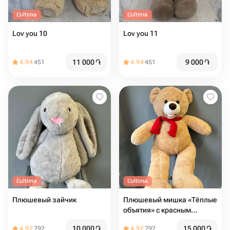
L'ultima
L'ultima
Lov you 10
Lov you 11
11 000
֏
9 000
֏
4.94
451
4.94
451
L'ultima
L'ultima
Плюшевый зайчик
Плюшевый мишка «Тёплые
объятия» с красным
шарфом
10 000
֏
15 000
֏
4.92
792
4.92
792