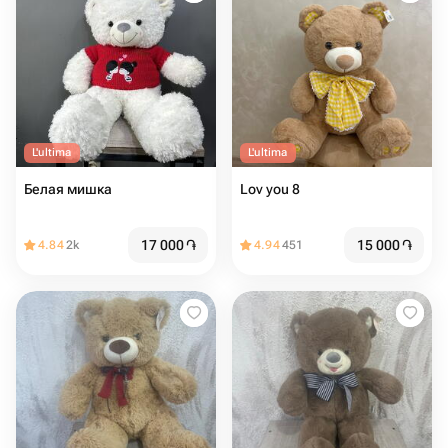
L'ultima
L'ultima
Белая мишка
Lov you 8
17 000
֏
15 000
֏
4.84
2k
4.94
451