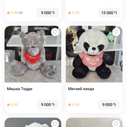
9 000
֏
15 000
֏
5.00
20
5.00
Мишка Тедди
Мягкий панда
9 000
֏
9 000
֏
5.00
5.00