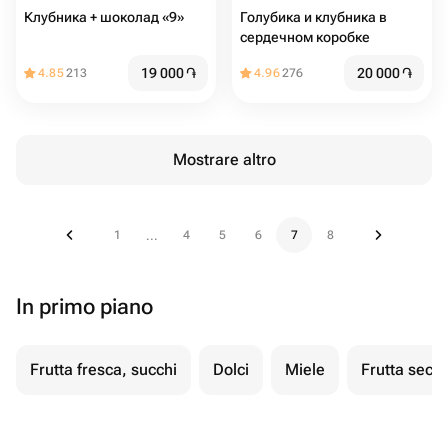
Клубника + шоколад «9»
Голубика и клубника в
сердечном коробке
19 000
֏
20 000
֏
4.85
213
4.96
276
Mostrare altro
1
4
5
6
7
8
...
In primo piano
Frutta fresca, succhi
Dolci
Miele
Frutta secc