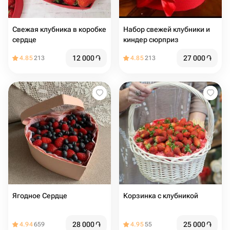
Свежая клубника в коробке
Набор свежей клубники и
сердце
киндер сюрприз
12 000
֏
27 000
֏
4.85
213
4.85
213
Ягодное Сердце
Корзинка с клубникой
28 000
֏
25 000
֏
4.94
659
4.95
55