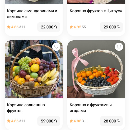
Корзина с мандаринами и
Корзина фруктов « Цитрус»
лимонами
22 000
֏
29 000
֏
4.86
311
4.95
55
Корзина солнечных
Корзина с фруктами и
фруктов
ягодами
59 000
֏
28 000
֏
4.86
311
4.86
311