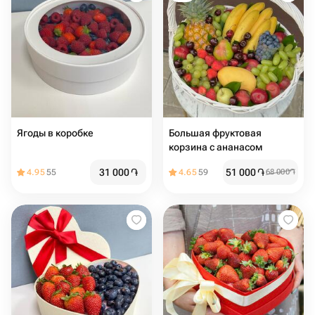
Ягоды в коробке
Большая фруктовая
корзина с ананасом
31 000
֏
51 000
֏
4.95
55
4.65
59
68 000
֏