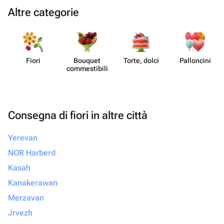
Altre categorie
Fiori
Bouquet
Torte, dolci
Pall​oncini
commes​tibili
Consegna di fiori in altre città
Yerevan
NOR Harberd
Kasah
Kanakerawan
Merzavan
Jrvezh