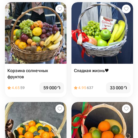
Корзина солнечных
Сладкая жизнь🖤
фруктов
59 000
֏
33 000
֏
4.65
59
4.95
637