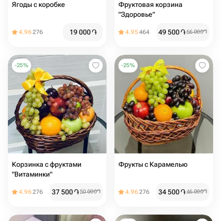
Ягоды с коробке
Фруктовая корзина
"Здоровье"
19 000
֏
49 500
֏
4.96
276
4.95
464
66 000
֏
-
25
%
-
25
%
Корзинка с фруктами
Фрукты с Карамелью
"Витаминки"
37 500
֏
34 500
֏
4.96
276
50 000
֏
4.96
276
46 000
֏