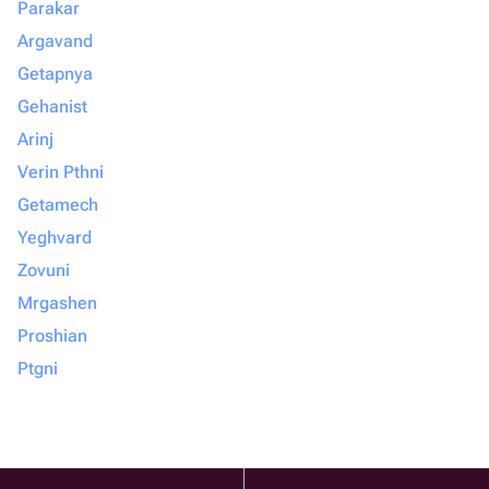
Parakar
Argavand
Getapnya
Gehanist
Arinj
Verin Pthni
Getamech
Yeghvard
Zovuni
Mrgashen
Proshian
Ptgni