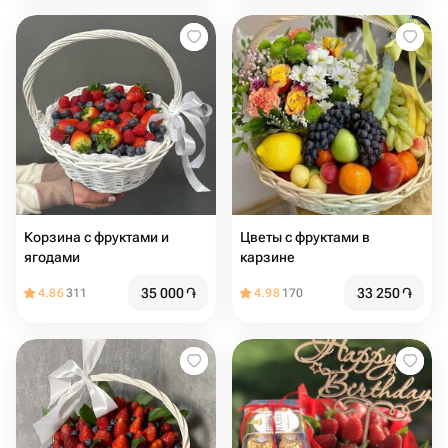
Корзина с фруктами и
Цветы с фруктами в
ягодами
карзине
35 000
֏
33 250
֏
4.86
311
4.98
170