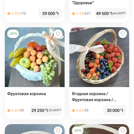
"Здоровье"
39 000
֏
49 500
֏
4.98
170
4.95
637
66 000
֏
-
25
%
Фруктовая корзина
Ягодная корзина /
Фруктовая корзина /
Корзина с фруктами /
29 250
֏
30 000
֏
4.65
59
39 000
֏
4.65
59
Клубника / Черешня
-
25
%