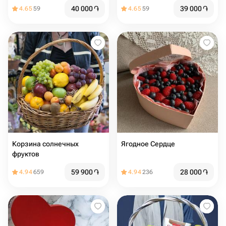
ягод /
40 000
֏
39 000
֏
4.65
59
4.65
59
Корзина солнечных
Ягодное Сердце
фруктов
59 900
֏
28 000
֏
4.94
659
4.94
236