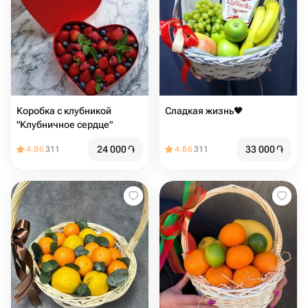
Коробка с клубникой
Сладкая жизнь🖤
"Клубничное сердце"
24 000
֏
33 000
֏
4.86
311
4.86
311