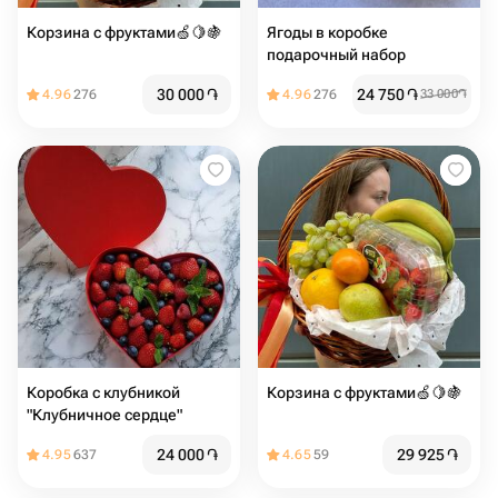
Корзина с фруктами🍏🍋🍇
Ягоды в коробке
подарочный набор
30 000
֏
24 750
֏
4.96
276
4.96
276
33 000
֏
Коробка с клубникой
Корзина с фруктами🍏🍋🍇
"Клубничное сердце"
24 000
֏
29 925
֏
4.95
637
4.65
59