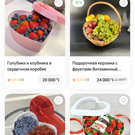
-
25
%
Голубика и клубника в
Подарочная корзина с
сердечном коробке
фруктами Витаминный
заряд
20 000
֏
24 000
֏
4.65
59
4.65
59
32 000
֏