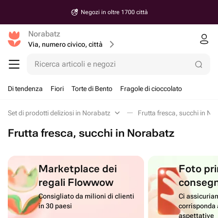
Negozi in oltre 1700 città
Norabatz
Via, numero civico, città
Ricerca articoli e negozi
Di tendenza
Fiori
Torte di Bento
Fragole di cioccolato
Set di prodotti deliziosi in Norabatz
Frutta fresca, succhi in No
Frutta fresca, succhi in Norabatz
Marketplace dei
Foto pri
regali Flowwow
conseg
Consigliato da milioni di clienti
Ci assicuriam
in 30 paesi
corrisponda 
aspettative