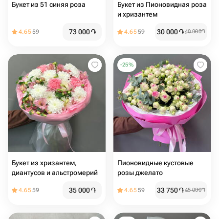
Букет из 51 синяя роза
Букет из Пионовидная роза
и хризантем
73 000
֏
30 000
֏
4.65
59
4.65
59
40 000
֏
-
25
%
Букет из хризантем,
Пионовидные кустовые
диантусов и альстромерий
розы джелато
35 000
֏
33 750
֏
4.65
59
4.65
59
45 000
֏