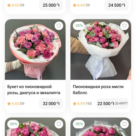
25 000
֏
24 500
֏
4.65
59
4.65
59
-
25
%
Букет из пионовидной
Пионовидная роза мисти
розы, диатуса и эвкалипта
бабллс ️
32 000
֏
22 500
֏
4.65
59
4.99
165
30 000
֏
-
25
%
-
25
%