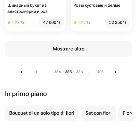
Шикарный букет из
Розы кустовые и белые
альстромерии и роз
47 000
֏
52 250
֏
4.92
12
4.92
12
Mostrare altro
1
384
385
386
408
...
...
In primo piano
Bouquet di un solo tipo di fiori
Set con fiori
Fiore 