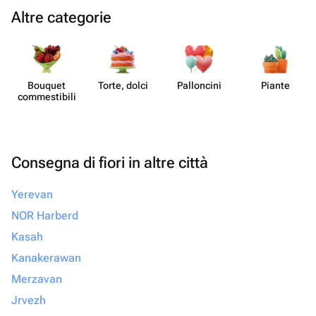
Altre categorie
Bouquet
Torte, dolci
Pall​oncini
Piante
commes​tibili
Consegna di fiori in altre città
Yerevan
NOR Harberd
Kasah
Kanakerawan
Merzavan
Jrvezh