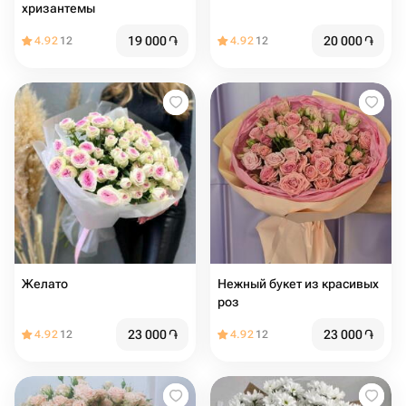
хризантемы
19 000
֏
20 000
֏
4.92
12
4.92
12
Желато
Нежный букет из красивых
роз
23 000
֏
23 000
֏
4.92
12
4.92
12