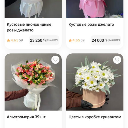
Кустовые пионовидные
Кустовые розы джелато
розы джелато
23 250
֏
24 000
֏
4.65
59
31 000
֏
4.65
59
32 000
֏
Альстромерия 39 шт
Цветы в коробке хризантем