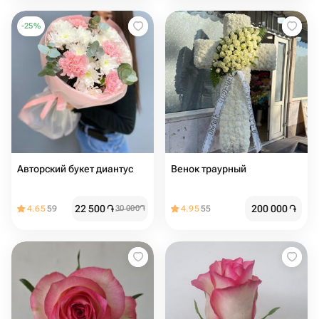
-
25
%
Авторский букет диантус
Венок траурный
22 500
֏
200 000
֏
4.65
59
30 000
֏
4.95
55