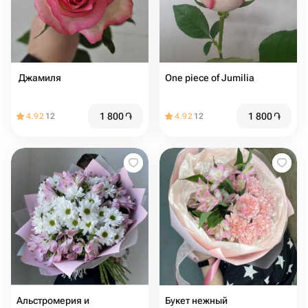
️ Джамиля
One piece of Jumilia
1 800
֏
1 800
֏
4.92
12
4.92
12
Альстромерия и
Букет нежный