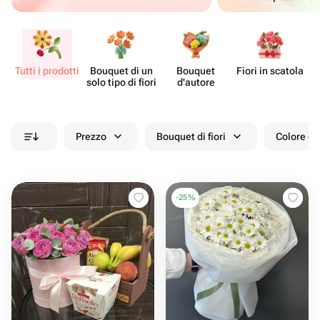
Tutti i prodotti
Bouquet di un
Bouquet
Fiori in scatola
Ce
solo tipo di fiori
d'autore
Prezzo
Bouquet di fiori
Colore de
-
25
%