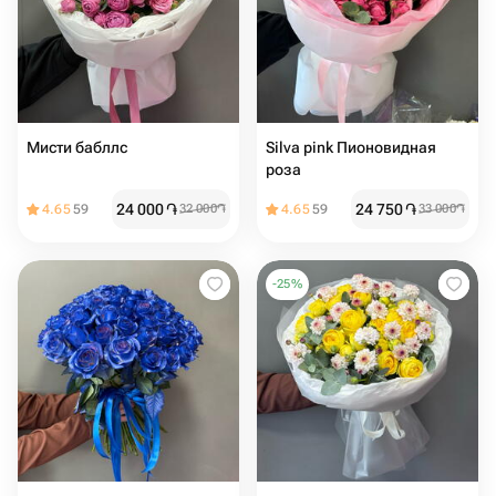
Мисти бабллс
Silva pink Пионовидная
роза
24 000
֏
24 750
֏
4.65
59
32 000
֏
4.65
59
33 000
֏
-
25
%