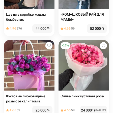
Цветы в коробке мадам
«РОМАШКОВЫЙ РАЙ ДЛЯ
бомбастик
МАМЫ»
44 000
֏
52 000
֏
4.96
276
4.65
59
-
25
%
Кустовые пионовидные
Силва пинк кустовая роза
розы с эвкалиптом в
сумочке
25 000
֏
24 000
֏
4.65
59
4.65
59
32 000
֏