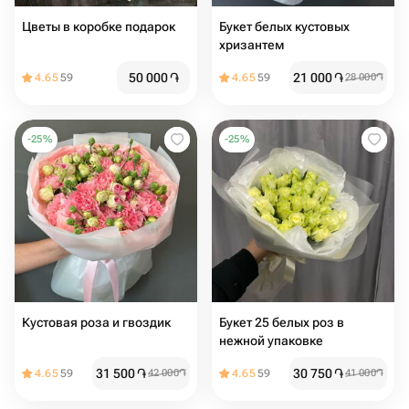
Цветы в коробке подарок
Букет белых кустовых
хризантем
50 000
֏
21 000
֏
4.65
59
4.65
59
28 000
֏
-
25
%
-
25
%
Кустовая роза и гвоздик
Букет 25 белых роз в
нежной упаковке
31 500
֏
30 750
֏
4.65
59
42 000
֏
4.65
59
41 000
֏