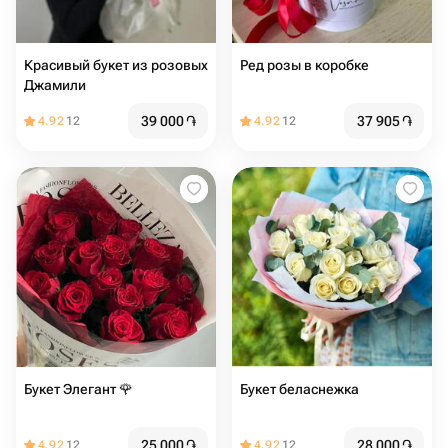
Красивый букет из розовых
Ред розы в коробке
Джамили
39 000
֏
37 905
֏
4.92
12
4.92
12
Букет Элегант 🌹
Букет беласнежка
25 000
֏
28 000
֏
4.92
12
4.92
12