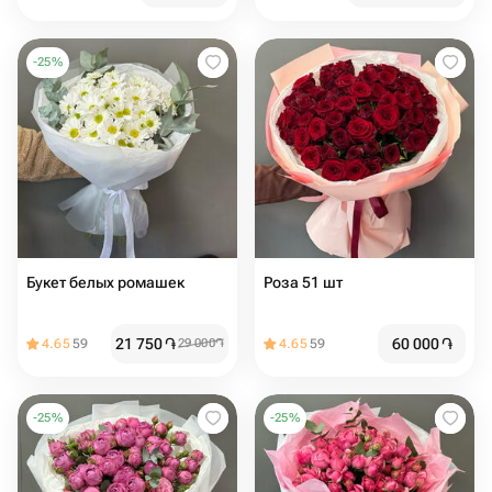
-
25
%
Букет белых ромашек
Роза 51 шт ️
21 750
֏
60 000
֏
4.65
59
29 000
֏
4.65
59
-
25
%
-
25
%