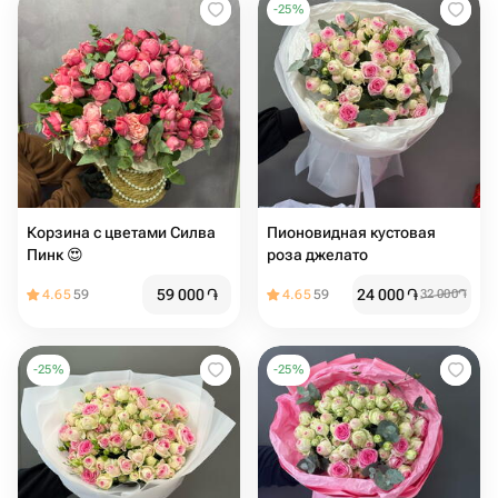
-
25
%
Корзина с цветами Силва
Пионовидная кустовая
Пинк 😍
роза джелато
59 000
֏
24 000
֏
4.65
59
4.65
59
32 000
֏
-
25
%
-
25
%