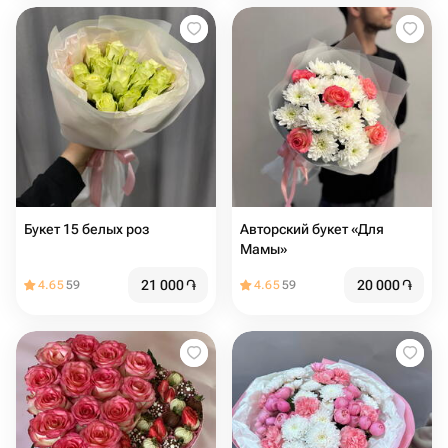
Букет 15 белых роз
Авторский букет «Для
Мамы»
21 000
֏
20 000
֏
4.65
59
4.65
59