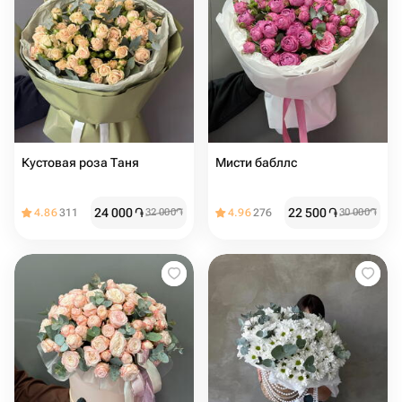
Кустовая роза Таня
Мисти бабллс ️
24 000
֏
22 500
֏
4.86
311
32 000
֏
4.96
276
30 000
֏