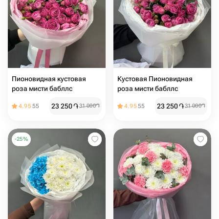
Пионовидная кустовая
Кустовая Пионовидная
роза мисти бабллс
роза мисти бабллс
23 250
֏
23 250
֏
4.95
55
31 000
֏
4.95
55
31 000
֏
-
25
%