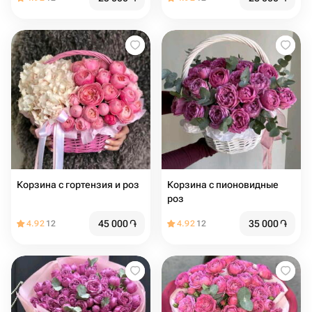
Корзина с гортензия и роз
Корзина с пионовидные
роз
45 000
֏
35 000
֏
4.92
12
4.92
12