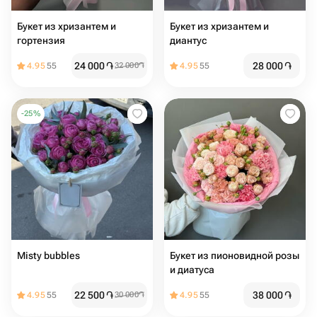
Букет из хризантем и
Букет из хризантем и
гортензия ️
диантус
24 000
֏
28 000
֏
4.95
55
32 000
֏
4.95
55
-
25
%
Misty bubbles
Букет из пионовидной розы
и диатуса
22 500
֏
38 000
֏
4.95
55
30 000
֏
4.95
55