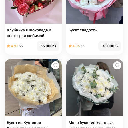
Клубника в шоколаде и
Букет сладость
цветы для любимой
55 000
֏
38 000
֏
4.95
55
4.95
55
Букет из Кустовых
Моно букет из кустовых