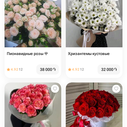
Пионавидные розы 🌹
Хризантемы кустовые
38 000
֏
32 000
֏
4.92
12
4.92
12