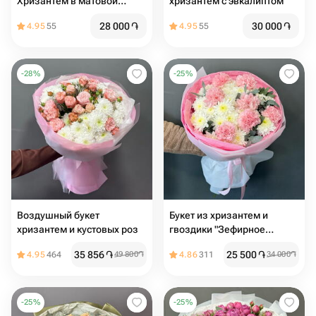
Хризантем в матовой
хризантем с эвкалиптом
упаковке
28 000
֏
30 000
֏
4.95
55
4.95
55
-
28
%
-
25
%
Воздушный букет
Букет из хризантем и
хризантем и кустовых роз
гвоздики "Зефирное
настроение"
35 856
֏
25 500
֏
4.95
464
49 800
֏
4.86
311
34 000
֏
-
25
%
-
25
%