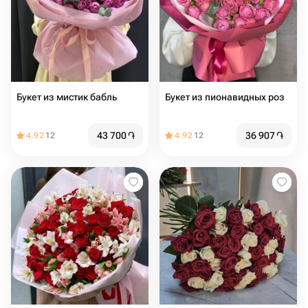
Букет из мистик бабль
Букет из пионавидных роз
43 700
֏
36 907
֏
4.92
12
4.92
12