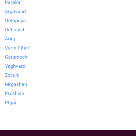
Parakar
Argavand
Getapnya
Gehanist
Arinj
Verin Pthni
Getamech
Yeghvard
Zovuni
Mrgashen
Proshian
Ptgni