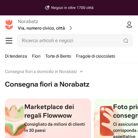
Negozi in oltre 1700 città
Norabatz
Via, numero civico, città
Ricerca articoli e negozi
Di tendenza
Fiori
Torte di Bento
Fragole di cioccolato
Consegna fiori a domicilio in Norabatz
Consegna fiori a Norabatz
Marketplace dei
Foto pri
regali Flowwow
conseg
Consigliato da milioni di clienti
Ci assicuriam
in 30 paesi
corrisponda 
aspettative