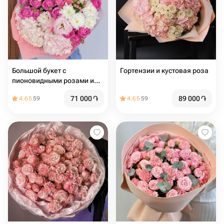
Большой букет с
Гортензии и кустовая роза
пионовидными розами и
гортензиями
71 000
֏
89 000
֏
4.65
59
4.65
59