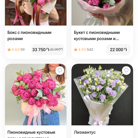
Бокс с пионовидными
Букет с пионовидными
розами
кустовыми розами и
эвкалиптом
33 750
֏
22 000
֏
4.65
59
45 000
֏
4.95
542
Пионовидные кустовые
Лизиантус