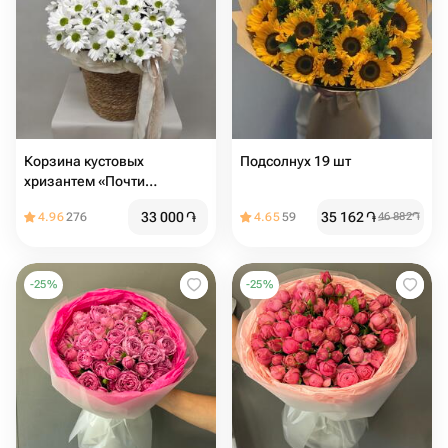
Корзина кустовых
Подсолнух 19 шт
хризантем «Почти
ромашки»
33 000
֏
35 162
֏
4.96
276
4.65
59
46 882
֏
-
25
%
-
25
%