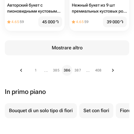
Авторский букет с
Нежный букет из 9 шт
пионовидными кустовыми
премиальных кустовых роз
розами и розовыми
и 10 шт сортовых гвоздик с
45 000
֏
39 000
֏
4.65
59
4.65
59
диантусами
эвкалиптом "Нежность"
Mostrare altro
1
385
386
387
408
...
...
In primo piano
Bouquet di un solo tipo di fiori
Set con fiori
Fiore 