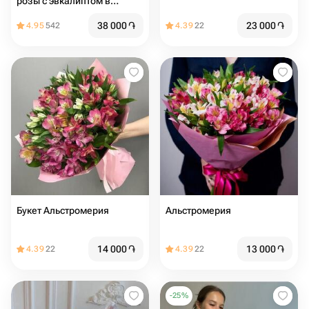
розы с эвкалиптом в
шляпной коробке
38 000
֏
23 000
֏
4.95
542
4.39
22
Букет Альстромерия
Альстромерия
14 000
֏
13 000
֏
4.39
22
4.39
22
-
25
%