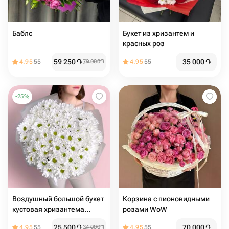
Баблс
Букет из хризантем и
красных роз
59 250
֏
35 000
֏
4.95
55
79 000
֏
4.95
55
-
25
%
Воздушный большой букет
Корзина с пионовидными
кустовая хризантема
розами WoW
ромашка
25 500
֏
70 000
֏
4.95
55
34 000
֏
4.95
55