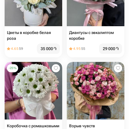
Цветы в коробке белая
Диантусы с эвкалиптом
роза
коробке
35 000
֏
29 000
֏
4.65
59
4.95
55
-
25
%
Коробочка с ромашковыми
Взрыв чувств