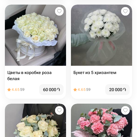
Цветы в коробке роза
Букет из 5 хризантем
белая
60 000
֏
20 000
֏
4.65
59
4.65
59