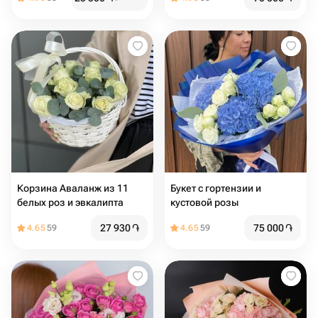
Корзина Аваланж из 11
Букет с гортензии и
белых роз и эвкалипта
кустовой розы
27 930
֏
75 000
֏
4.65
59
4.65
59