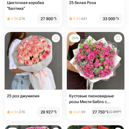
Цветочная коробка
25 белая Роза
"Балтика"
27 800
֏
33 000
֏
4.96
276
4.95
641
-
25
%
25 роз джумилия
Кустовые пионовидные
розы Мисти Баблз с
эвкалиптом (размер М)
28 927
֏
27 750
֏
4.96
276
4.65
59
37 000
֏