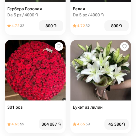
Гербера Розовая
Белая
Da 5 pz / 4000 ֏
Da 5 pz / 4000 ֏
800
֏
800
֏
4.72
32
4.72
32
301 роз
Букет из лилии
364 087
֏
45 386
֏
4.65
59
4.65
59