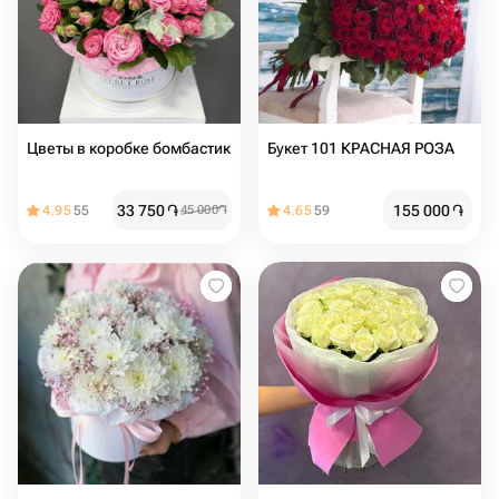
Цветы в коробке бомбастик
Букет 101 КРАСНАЯ РОЗА
33 750
֏
155 000
֏
4.95
55
45 000
֏
4.65
59