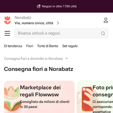
Negozi in oltre 1700 città
Norabatz
Via, numero civico, città
Ricerca articoli e negozi
Di tendenza
Fiori
Torte di Bento
Set regalo
Consegna fiori a domicilio in Norabatz
Consegna fiori a Norabatz
Marketplace dei
Foto pri
regali Flowwow
conseg
Consigliato da milioni di clienti
Ci assicuriam
in 30 paesi
corrisponda 
aspettative