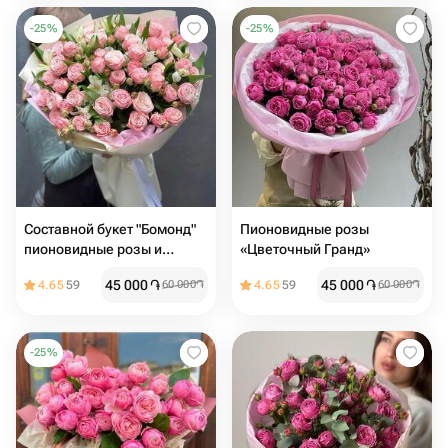
-
25
%
-
25
%
Составной букет "Бомонд"
Пионовидные розы
пионовидные розы и
«Цветочный Гранд»
альстромерии
45 000
֏
45 000
֏
4.65
59
60 000
֏
4.65
59
60 000
֏
-
25
%