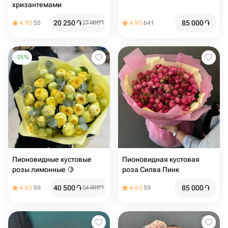
хризантемами
20 250
֏
85 000
֏
4.95
55
27 000
֏
4.95
641
-
25
%
Пионовидные кустовые
Пионовидная кустовая
розы лимонные 🍋
роза Силва Пинк
40 500
֏
85 000
֏
4.65
59
54 000
֏
4.65
59