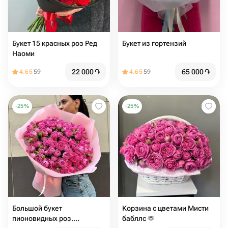
Букет 15 красных роз Ред
Букет из гортензий
Наоми
22 000
֏
65 000
֏
4.65
59
4.65
59
-
25
%
-
25
%
Большой букет
Корзина с цветами Мисти
пионовидных роз.
бабллс 🫶