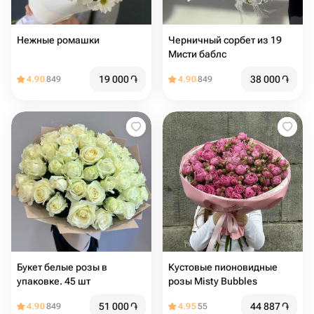
Нежные ромашки
Черничный сорбет из 19
Мисти баблс
19 000
֏
38 000
֏
4.90
849
4.90
849
Букет белые розы в
Кустовые пионовидные
упаковке. 45 шт
розы Misty Bubbles
51 000
֏
44 887
֏
4.90
849
4.95
55