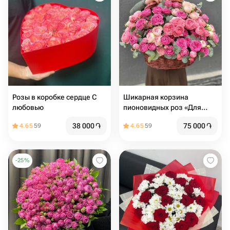
Розы в коробке сердце С
Шикарная корзина
любовью
пионовидных роз «Для
единственной»
38 000
֏
75 000
֏
4.65
59
4.65
59
-
25
%