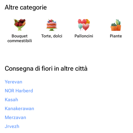
Altre categorie
Bouquet
Torte, dolci
Pall​oncini
Piante
commes​tibili
Consegna di fiori in altre città
Yerevan
NOR Harberd
Kasah
Kanakerawan
Merzavan
Jrvezh