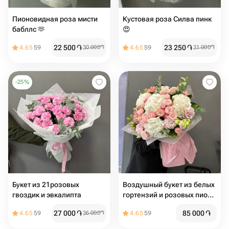
Пионовидная роза мисти
Кустовая роза Силва пинк
бабллс 🫶
😍
22 500
֏
23 250
֏
4.65
59
30 000
֏
4.65
59
31 000
֏
-
25
%
Букет из 21розовых
Воздушный букет из белых
гвоздик и эвкалипта
гортензий и розовых пион
роз мадам Бомбастик
27 000
֏
85 000
֏
4.65
59
36 000
֏
4.65
59