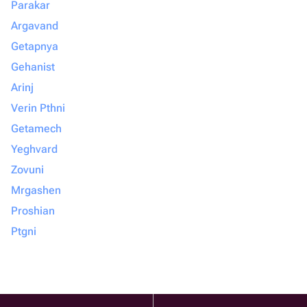
Parakar
Argavand
Getapnya
Gehanist
Arinj
Verin Pthni
Getamech
Yeghvard
Zovuni
Mrgashen
Proshian
Ptgni