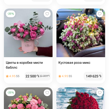
-
25
%
Цветы в коробке мисти
Кустовая роза микс
бабллс
22 500
֏
149 625
֏
4.95
55
30 000
֏
4.95
55
-
25
%