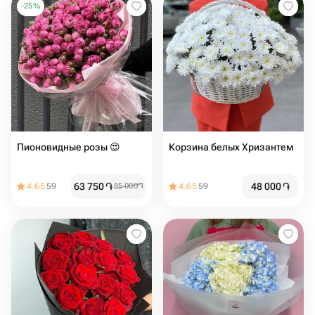
-
25
%
Пионовидные розы 😍
Корзина белых Хризантем
63 750
֏
48 000
֏
4.65
59
85 000
֏
4.65
59