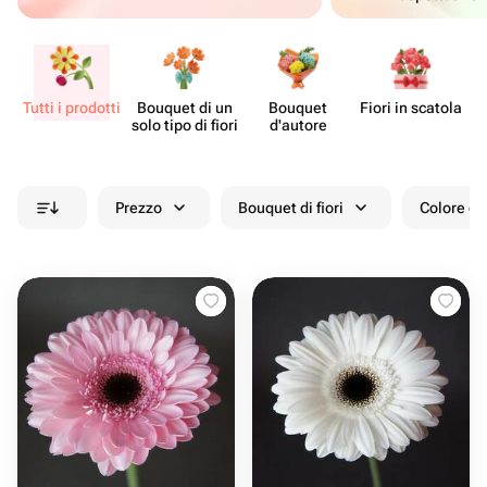
Tutti i prodotti
Bouquet di un
Bouquet
Fiori in scatola
Ce
solo tipo di fiori
d'autore
Prezzo
Bouquet di fiori
Colore de