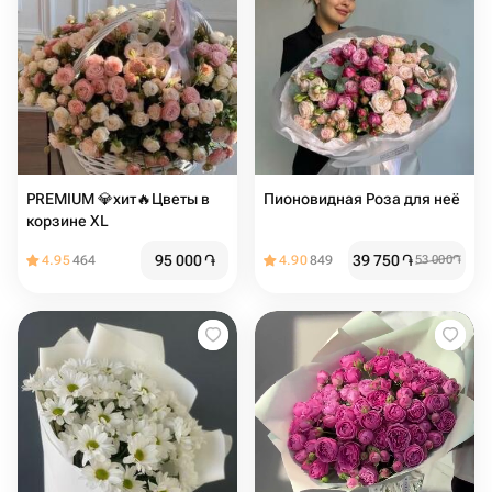
PREMIUM 💎хит🔥Цветы в
Пионовидная Роза для неё
корзине XL
95 000
֏
39 750
֏
4.95
464
4.90
849
53 000
֏