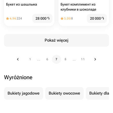
Букет из шашлыка
Букет комплимент из
клубники в шоколаде
28 000
֏
20 000
֏
4.96
224
5.00
8
Pokaż więcej
1
6
7
8
11
...
...
Wyróżnione
Bukiety jagodowe
Bukiety owocowe
Bukiety dla 