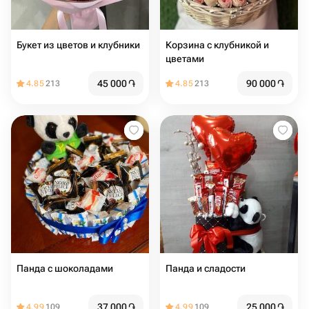
Букет из цветов и клубники
Корзина с клубникой и
цветами
45 000
֏
90 000
֏
4.85
213
4.85
213
Панда с шоколадами
Панда и сладости
37 000
֏
25 000
֏
4.99
109
4.99
109