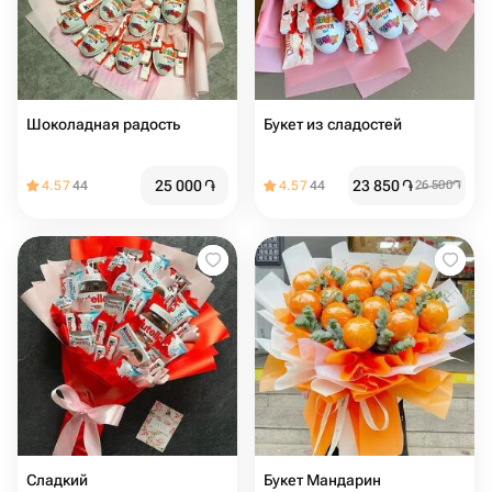
Шоколадная радость
Букет из сладостей
25 000
֏
23 850
֏
4.57
44
4.57
44
26 500
֏
Сладкий
Букет Мандарин