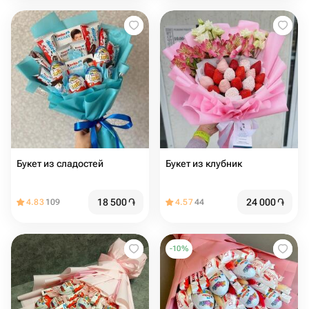
подарочная корзина
Букет из сладостей
Букет из клубник
18 500
֏
24 000
֏
4.83
109
4.57
44
-
10
%