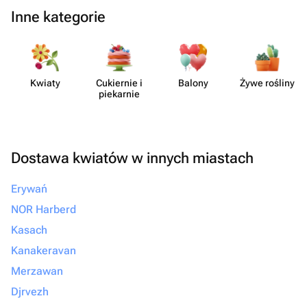
Inne kategorie
Kwiaty
Cukiernie i
Balony
Żywe rośliny
piekarnie
Dostawa kwiatów w innych miastach
Erywań
NOR Harberd
Kasach
Kanakeravan
Merzawan
Djrvezh