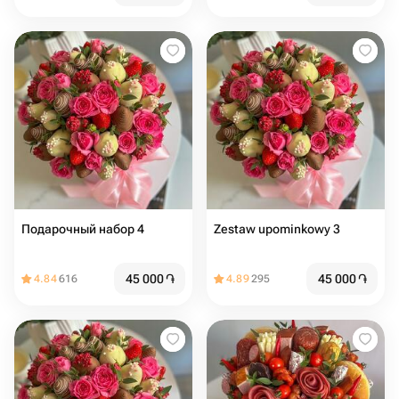
Подарочный набор 4
Zestaw upominkowy 3
45 000
֏
45 000
֏
4.84
616
4.89
295