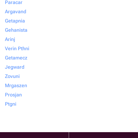
Paracar
Argavand
Getapnia
Gehanista
Arinj
Verin Pthni
Getamecz
Jegward
Zovuni
Mrgaszen
Prosjan
Ptgni