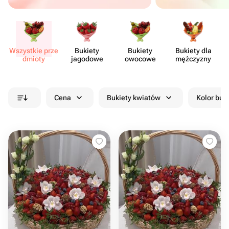
Wszystkie prze​
Bukiety
Bukiety
Bukiety dla
Sł
dmioty
jagodowe
owocowe
mężczyzny
Cena
Bukiety kwiatów
Kolor buk