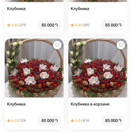
Клубника
Клубника
85 000
֏
85 000
֏
4.88
379
4.89
295
Клубника
Клубника в корзине
85 000
֏
85 000
֏
4.68
124
4.84
616