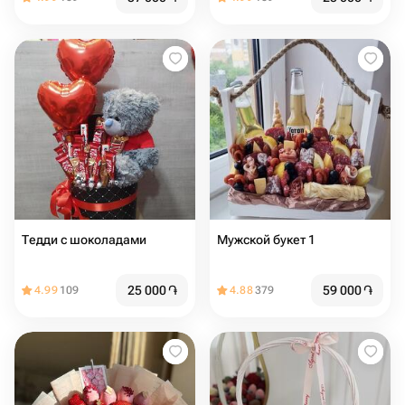
Тедди с шоколадами
Мужской букет 1
25 000
֏
59 000
֏
4.99
109
4.88
379