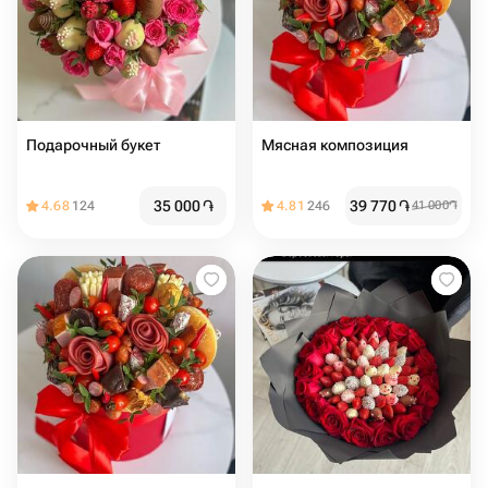
Подарочный букет
Мясная композиция
35 000
֏
39 770
֏
4.68
124
4.81
246
41 000
֏