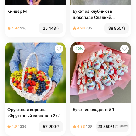
Киндер М
Букет из клубники в
шоколаде Сладкий
сюрприз
25 448
֏
38 865
֏
4.94
236
4.94
236
-
10
%
Фруктовая корзина
Букет из сладостей 1
«Фруктовый карнавал 2» /
вес: 8 кг / размер: 36*28*60
57 900
֏
23 850
֏
4.94
236
4.83
109
26 500
֏
/ свежие фрукты /
подарочный набор /