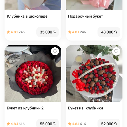
Клубника в шоколаде
Подарочный букет
35 000
֏
48 000
֏
4.81
246
4.81
246
Букет из клубники 2
Букет из_клубники
55 000
֏
52 000
֏
4.84
616
4.84
616