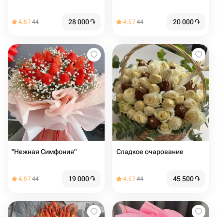
28 000
֏
20 000
֏
4.57
44
4.57
44
"Нежная Симфония"
Сладкое очарование
19 000
֏
45 500
֏
4.57
44
4.57
44