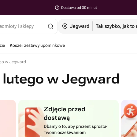
Dostawa od 30 minut
edmioty i sklepy
Jegward
Tak szybko, jak to
zie
Kosze i zestawy upominkowe
ego w Jegward
 lutego w Jegward
Zdjęcie przed
dostawą
Dbamy o to, aby prezent sprostał
Twoim oczekiwaniom