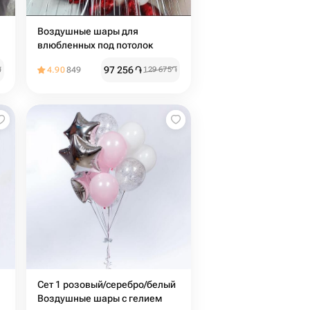
Воздушные шары для
влюбленных под потолок
97 256
֏
֏
4.90
849
129 675
֏
Сет 1 розовый/серебро/белый
Воздушные шары с гелием