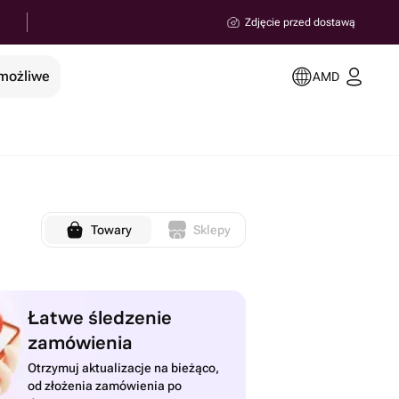
Zdjęcie przed dostawą
 możliwe
AMD
Towary
Sklepy
Łatwe śledzenie
zamówienia
Otrzymuj aktualizacje na bieżąco,
od złożenia zamówienia po