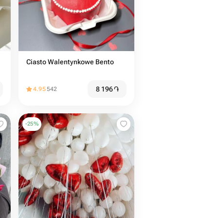
Ciasto Walentynkowe Bento
8 196
֏
4.95
542
-
25
%