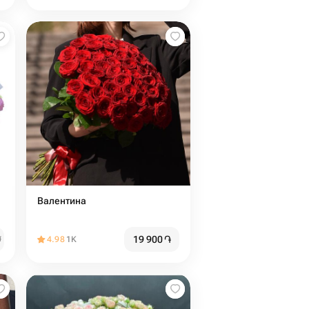
Валентина
19 900
֏
֏
4.98
1K