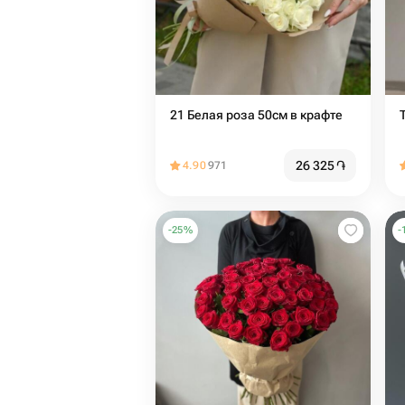
21 Белая роза 50см в крафте
26 325
֏
4.90
971
-
25
%
-