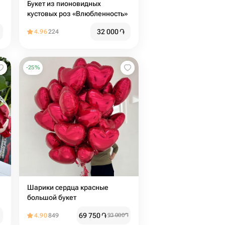
Букет из пионовидных
кустовых роз «Влюбленность»
32 000
֏
4.96
224
-
25
%
Шарики сердца красные
большой букет
69 750
֏
4.90
849
93 000
֏