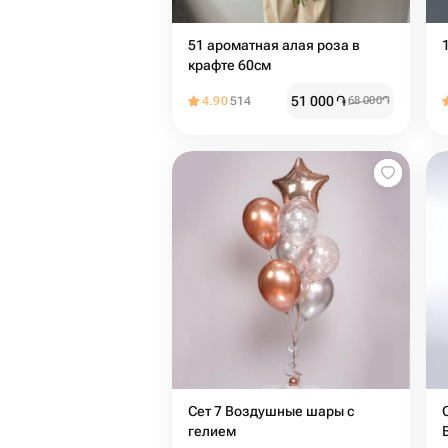
51 ароматная алая роза в
крафте 60см
51 000
֏
4.90
514
68 000
֏
Сет 7 Воздушные шары с
гелием