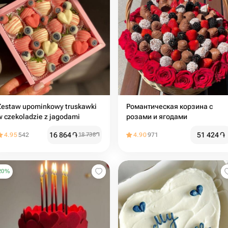
Zestaw upominkowy truskawki
Романтическая корзина с
w czekoladzie z jagodami
розами и ягодами
16 864
֏
51 424
֏
4.95
542
18 738
֏
4.90
971
20
%