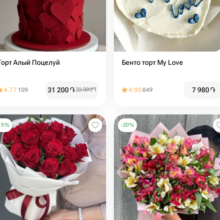
Торт Алый Поцелуй
Бенто торт My Love
31 200
֏
7 980
֏
4.77
109
39 000
֏
4.90
849
15
%
-
20
%