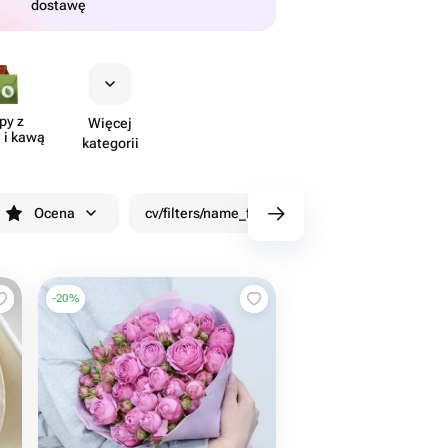
dostawę
py z
Więcej
 i kawą
kategorii
Ocena
cv/filters/name_fast_delivery
Rabaty
-
20
%