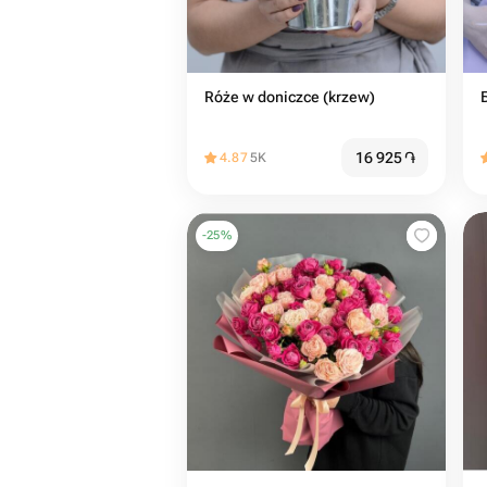
Róże w doniczce (krzew)
16 925
֏
4.87
5K
-
25
%