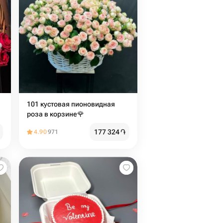
101 кустовая пионовидная
роза в корзине🌹
177 324
֏
4.90
971