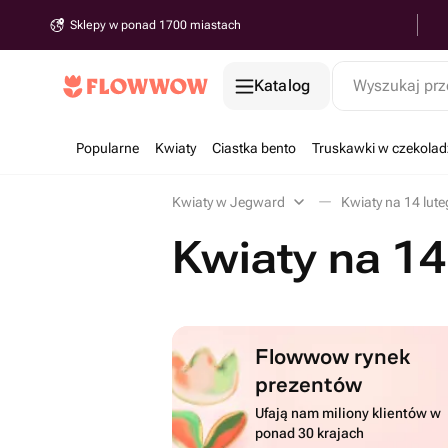
Sklepy w ponad 1700 miastach
Katalog
Wyszukaj prz
Popularne
Kwiaty
Ciastka bento
Truskawki w czekolad
Kwiaty w Jegward
Kwiaty na 14 lut
Kwiaty na 14
Flowwow rynek
prezentów
Ufają nam miliony klientów w
ponad 30 krajach