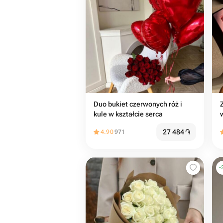
Duo bukiet czerwonych róż i
kule w kształcie serca
27 484
֏
4.90
971
-