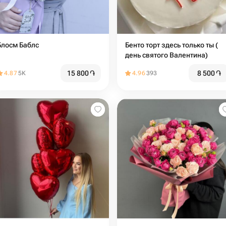
Блосм Баблс
Бенто торт здесь только ты (
день святого Валентина)
15 800
֏
8 500
֏
4.87
5K
4.96
393