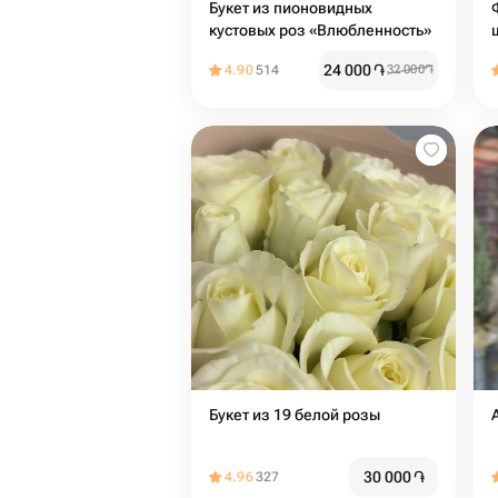
Букет из пионовидных
кустовых роз «Влюбленность»
24 000
֏
4.90
514
32 000
֏
Букет из 19 белой розы
30 000
֏
4.96
327