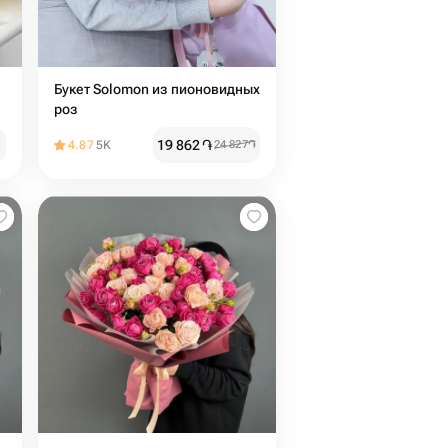
Букет Solomon из пионовидных
роз
19 862
֏
4.87
5K
24 827
֏