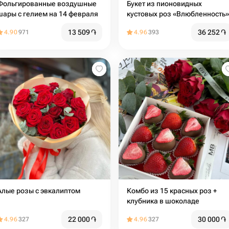
Фольгированные воздушные
Букет из пионовидных
шары с гелием на 14 февраля
кустовых роз «Влюбленность»
13 509
֏
36 252
֏
4.90
971
4.96
393
Алые розы с эвкалиптом️
Комбо из 15 красных роз +
клубника в шоколаде
22 000
֏
30 000
֏
4.96
327
4.96
327