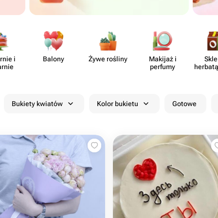
rnie i
Balony
Żywe rośliny
Makijaż i
Skle
arnie
perfumy
herbatą
Bukiety kwiatów
Kolor bukietu
Gotowe