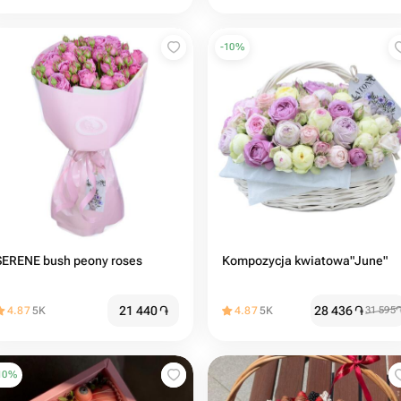
-
10
%
SERENE bush peony roses
Kompozycja kwiatowa"June"
21 440
֏
28 436
֏
4.87
5K
4.87
5K
31 595
10
%