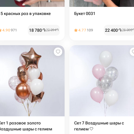
15 красных роз в упаковке
Букет 0031
18 780
֏
22 400
֏
4.90
971
22 094
֏
4.77
109
28 000
Сет 1 розовое золото
Сет 7 Воздушные шары с
Воздушные шары с гелием
гелием 🤍