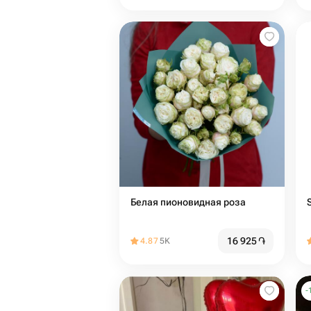
Белая пионовидная роза
16 925
֏
4.87
5K
-