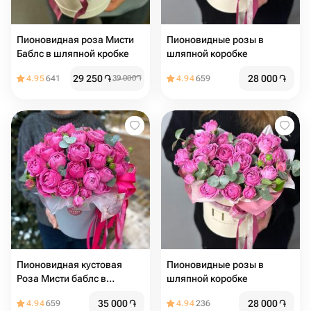
Пионовидная роза Мисти
Пионовидные розы в
Баблс в шляпной кробке
шляпной коробке
29 250
֏
28 000
֏
4.95
641
39 000
֏
4.94
659
Пионовидная кустовая
Пионовидные розы в
Роза Мисти баблс в
шляпной коробке
коробке
35 000
֏
28 000
֏
4.94
659
4.94
236