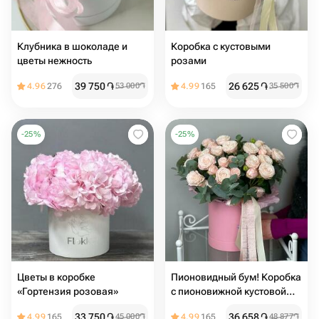
Клубника в шоколаде и
Коробка с кустовыми
цветы нежность
розами
39 750
֏
26 625
֏
4.96
276
53 000
֏
4.99
165
35 500
֏
-
25
%
-
25
%
Цветы в коробке
Пионовидный бум! Коробка
«Гортензия розовая»
с пионовижной кустовой
нежной розой️
33 750
֏
36 658
֏
4.99
165
45 000
֏
4.99
165
48 877
֏