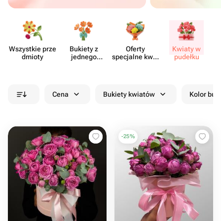
Wszystkie prze​
Bukiety z
Oferty
Kwiaty w
Kw
dmioty
jednego
specjalne kwia​
pudełku
rodzaju
ciarni
kwiatów
Cena
Bukiety kwiatów
Kolor buk
-
25
%