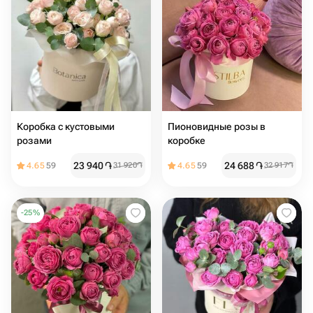
Коробка с кустовыми
Пионовидные розы в
розами
коробке
23 940
֏
24 688
֏
4.65
59
31 920
֏
4.65
59
32 917
֏
-
25
%