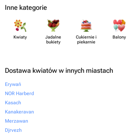
Inne kategorie
Kwiaty
Jadalne
Cukiernie i
Balony
bukiety
piekarnie
Dostawa kwiatów w innych miastach
Erywań
NOR Harberd
Kasach
Kanakeravan
Merzawan
Djrvezh