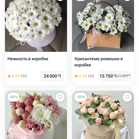
Нежность в коробке
Хризантема ромашки в
коробке
24 000
֏
15 750
֏
4.99
165
4.99
165
21 000
֏
-
25
%
-
25
%