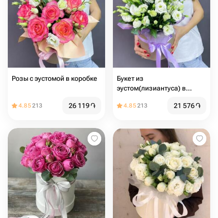
Розы с эустомой в коробке
Букет из
эустом(лизиантуса) в
коробке
26 119
֏
21 576
֏
4.85
213
4.85
213