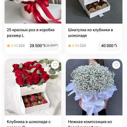
25 красных роз в коробке
Шкатулка из клубники в
размер L
шоколаде
28 500
֏
40 000
֏
4.96
224
38 000
֏
4.96
224
Клубника в шоколаде с
Нежная композиция из