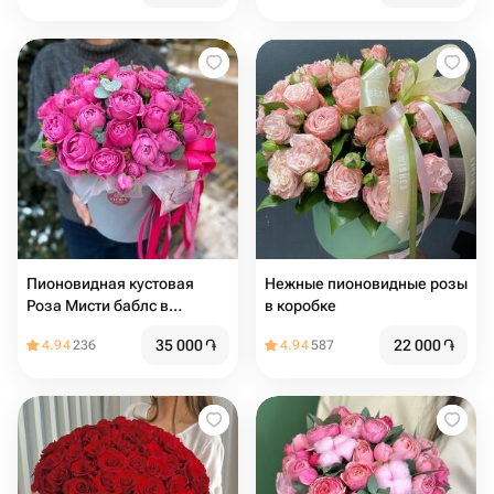
Пионовидная кустовая
Нежные пионовидные розы
Роза Мисти баблс в
в коробке
коробке
35 000
֏
22 000
֏
4.94
236
4.94
587