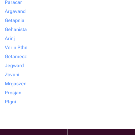
Paracar
Argavand
Getapnia
Gehanista
Arinj
Verin Pthni
Getamecz
Jegward
Zovuni
Mrgaszen
Prosjan
Ptgni