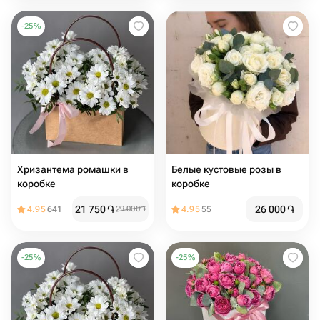
-
25
%
Хризантема ромашки в
Белые кустовые розы в
коробке
коробке
21 750
֏
26 000
֏
4.95
641
29 000
֏
4.95
55
-
25
%
-
25
%