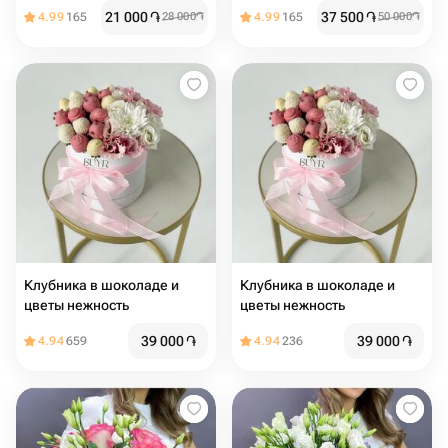
кустовыми разочками
21 000
֏
37 500
֏
4.99
165
28 000
֏
4.99
165
50 000
֏
Клубника в шоколаде и
Клубника в шоколаде и
цветы нежность
цветы нежность
39 000
֏
39 000
֏
4.94
659
4.94
236