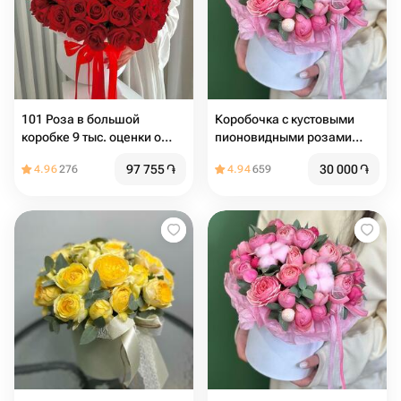
101 Роза в большой
Коробочка с кустовыми
коробке 9 тыс. оценки о
пионовидными розами
товаре
,эвкалиптом и хлопком
97 755
֏
30 000
֏
4.96
276
4.94
659