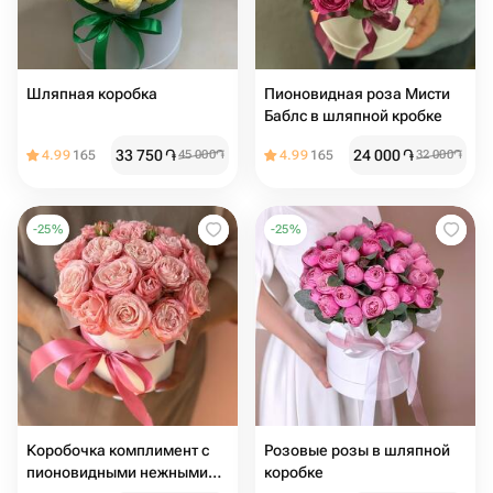
Шляпная коробка
Пионовидная роза Мисти
Баблс в шляпной кробке
33 750
֏
24 000
֏
4.99
165
45 000
֏
4.99
165
32 000
֏
-
25
%
-
25
%
Коробочка комплимент с
Розовые розы в шляпной
пионовидными нежными
коробке