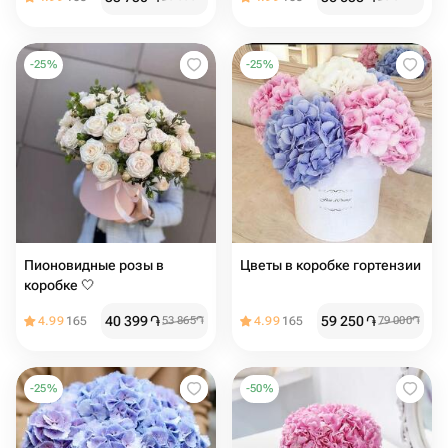
-
25
%
-
25
%
Пионовидные розы в
Цветы в коробке гортензии
коробке 🤍
40 399
֏
59 250
֏
4.99
165
53 865
֏
4.99
165
79 000
֏
-
25
%
-
50
%