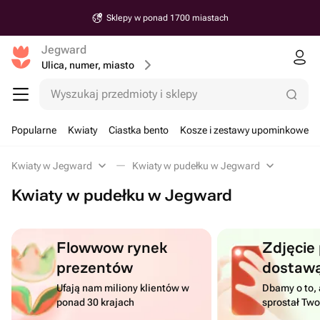
Sklepy w ponad 1700 miastach
Jegward
Ulica, numer, miasto
Wyszukaj przedmioty i sklepy
Popularne
Kwiaty
Ciastka bento
Kosze i zestawy upominkowe
Kwiaty w Jegward
Kwiaty w pudełku w Jegward
Kwiaty w pudełku w Jegward
Flowwow rynek
Zdjęcie
prezentów
dostaw
Ufają nam miliony klientów w
Dbamy o to, 
ponad 30 krajach
sprostał Tw