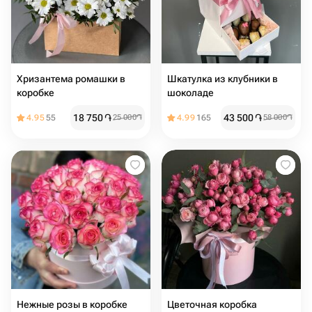
Хризантема ромашки в
Шкатулка из клубники в
коробке
шоколаде
18 750
֏
43 500
֏
4.95
55
25 000
֏
4.99
165
58 000
֏
Нежные розы в коробке
Цветочная коробка