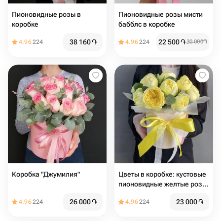
Пионовидные розы в
Пионовидные розы мисти
коробке
бабблс в коробке
38 160
֏
22 500
֏
4.96
224
4.96
224
30 000
֏
Коробка "Джумилия"
Цветы в коробке: кустовые
пионовидные желтые розы
с эвкалиптом
26 000
֏
23 000
֏
4.96
224
4.96
224