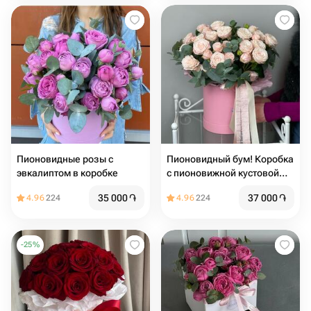
Пионовидные розы с
Пионовидный бум! Коробка
эвкалиптом в коробке
с пионовижной кустовой
нежной розой️
35 000
֏
37 000
֏
4.96
224
4.96
224
-
25
%