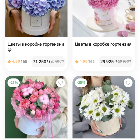
Цветы в коробке гортензии
Цветы в коробке гортензия
💙
71 250
֏
29 925
֏
4.99
165
95 000
֏
4.99
165
59 850
֏
-
25
%
-
25
%