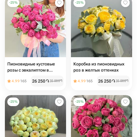
-
25
%
-
25
%
Пионовидные кустовые
Коробка из пионовидных
розы с эвкалиптом в
роз в желтых оттенках
шляпной коробке
26 250
֏
26 250
֏
4.99
165
35 000
֏
4.99
165
35 000
֏
-
25
%
-
25
%