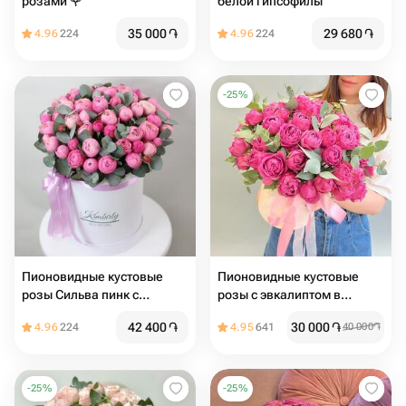
розами 🌹
белой гипсофилы
35 000
֏
29 680
֏
4.96
224
4.96
224
-
25
%
Пионовидные кустовые
Пионовидные кустовые
розы Сильва пинк с
розы с эвкалиптом в
эвкалиптом в шляпной
шляпной коробке
42 400
֏
30 000
֏
4.96
224
4.95
641
40 000
֏
коробке
-
25
%
-
25
%