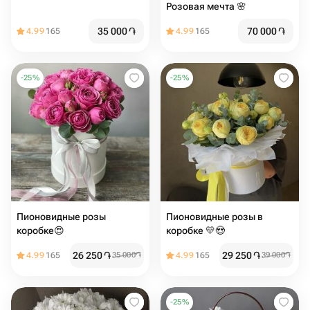
Розовая мечта 🌸
35 000
֏
70 000
֏
4.99
165
4.99
165
-
25
%
-
25
%
Пионовидные розы
Пионовидные розы в
коробке😍
коробке 💛😍
26 250
֏
29 250
֏
4.99
165
35 000
֏
4.99
165
39 000
֏
-
25
%