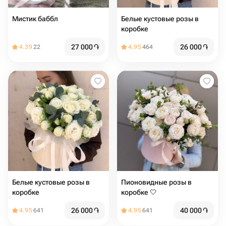
Мистик баббл
Белые кустовые розы в
коробке
27 000
֏
26 000
֏
4.39
22
4.95
464
Белые кустовые розы в
Пионовидные розы в
коробке
коробке 🤍
26 000
֏
40 000
֏
4.95
641
4.95
641