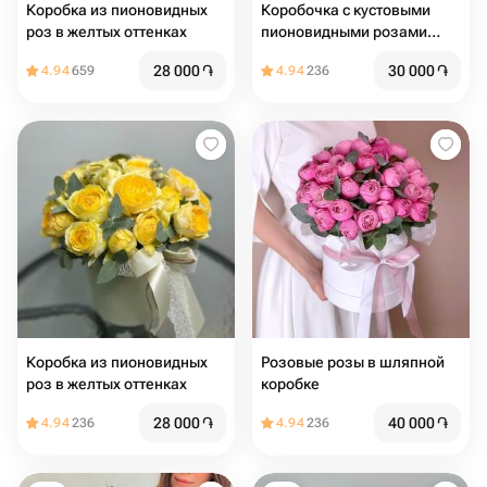
Коробка из пионовидных
Коробочка с кустовыми
роз в желтых оттенках
пионовидными розами
,эвкалиптом и хлопком
28 000
֏
30 000
֏
4.94
659
4.94
236
Коробка из пионовидных
Розовые розы в шляпной
роз в желтых оттенках
коробке
28 000
֏
40 000
֏
4.94
236
4.94
236