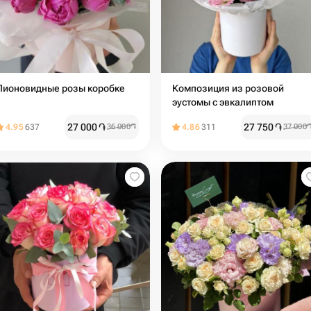
Пионовидные розы коробке
Композиция из розовой
эустомы с эвкалиптом
27 000
֏
27 750
֏
4.95
637
36 000
֏
4.86
311
37 000