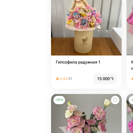
Гипсофила радужная 1
15 000
֏
4.00
21
-
25
%
-