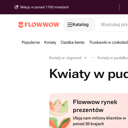
Sklepy w ponad 1700 miastach
Katalog
Wyszukaj prz
Popularne
Kwiaty
Ciastka bento
Truskawki w czekolad
Kwiaty w Jegward
Kwiaty w pudełk
Kwiaty w pu
Flowwow rynek
prezentów
Ufają nam miliony klientów w
ponad 30 krajach