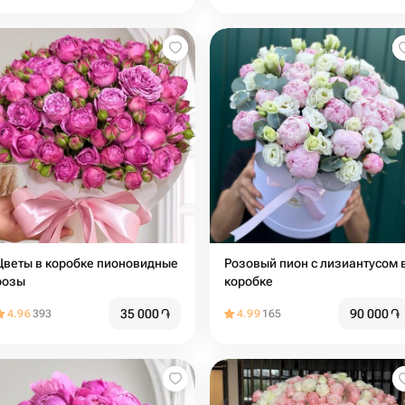
Цветы в коробке пионовидные
Розовый пион с лизиантусом 
розы
коробке
35 000
֏
90 000
֏
4.96
393
4.99
165