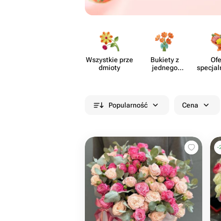
Wszystkie prze​
Bukiety z
Ofe
dmioty
jednego
specjal
rodzaju
cia
kwiatów
Popularność
Cena
-