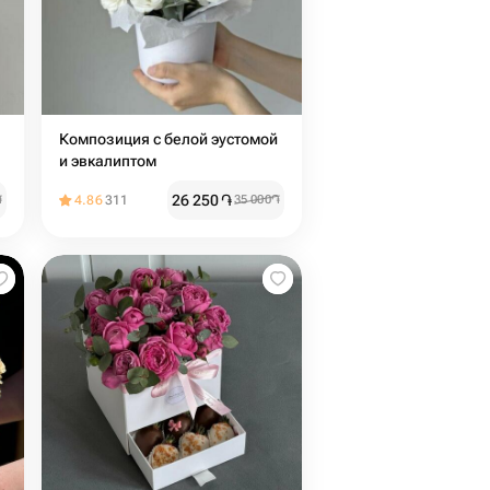
Композиция с белой эустомой
и эвкалиптом
26 250
֏
֏
4.86
311
35 000
֏