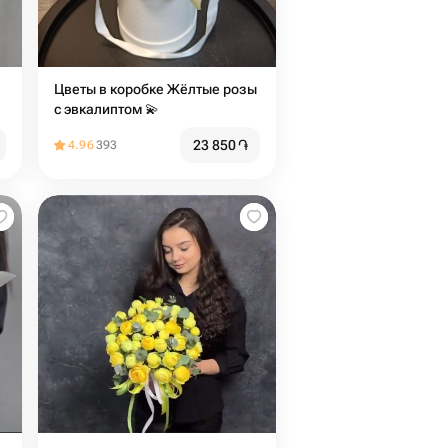
Цветы в коробке Жёлтые розы
с эвкалиптом 💫
23 850
֏
4.96
393