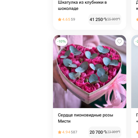
Шкатулка из клубники в
шоколаде
41 250
֏
4.65
59
55 000
֏
-
10
%
-
Сердце пионовидные розы
Мисти
20 700
֏
4.94
587
23 000
֏