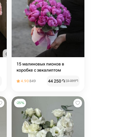
15 малиновых пионов в
коробке с эвкалиптом
44 250
֏
4.90
849
59 000
֏
-
25
%