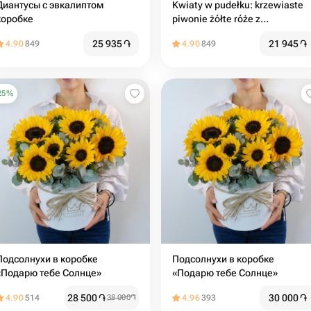
Диантусы с эвкалиптом
Kwiaty w pudełku: krzewiaste
коробке
piwonie żółte róże z
eukaliptusem
25 935
֏
21 945
֏
4.90
849
4.90
849
25
%
Подсолнухи в коробке
Подсолнухи в коробке
«Подарю тебе Солнце»
«Подарю тебе Солнце»
28 500
֏
30 000
֏
4.90
514
38 000
֏
4.96
393