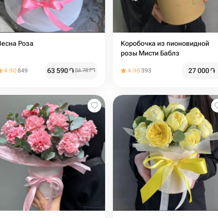
Весна Роза
Коробочка из пионовидной
розы Мисти Баблз
63 590
֏
27 000
֏
4.90
849
84 787
֏
4.96
393