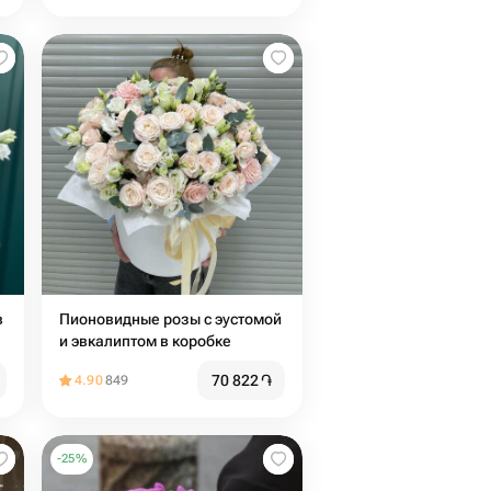
в
Пионовидные розы с эустомой
и эвкалиптом в коробке
70 822
֏
4.90
849
-
25
%