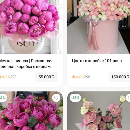
Мечта в пионах | Роскошная
Цветы в коробке 101 роза
шляпная коробка с пионам
55 000
֏
150 000
֏
4.96
393
4.89
295
25
%
-
25
%