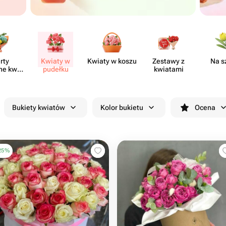
rty
Kwiaty w
Kwiaty w koszu
Zestawy z
Na s
ne kwia​
pudełku
kwiatami
rni
Bukiety kwiatów
Kolor bukietu
Ocena
25
%