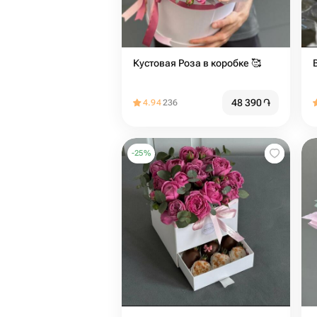
Кустовая Роза в коробке 🥰
48 390
֏
4.94
236
-
25
%