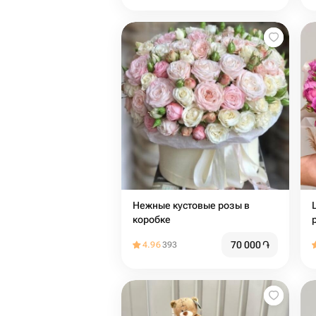
Нежные кустовые розы в
коробке
70 000
֏
4.96
393