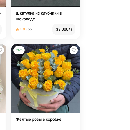
и
Шкатулка из клубники в
шоколаде
38 000
֏
4.95
55
-
25
%
Желтые розы в коробке