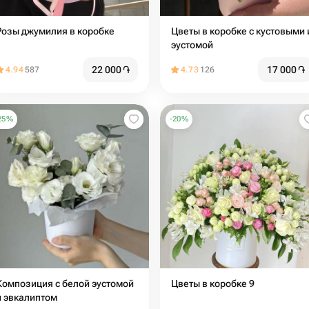
Розы джумилия в коробке
Цветы в коробке с кустовыми 
эустомой
22 000
֏
17 000
֏
4.94
587
4.73
126
25
%
-
20
%
Композиция с белой эустомой
Цветы в коробке 9
и эвкалиптом