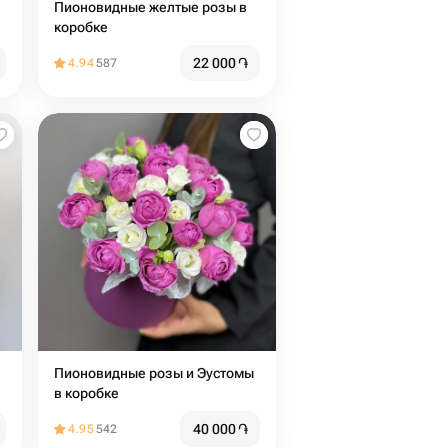
Пионовидные желтые розы в
коробке
22 000
֏
4.94
587
Пионовидные розы и Эустомы
в коробке
40 000
֏
4.95
542