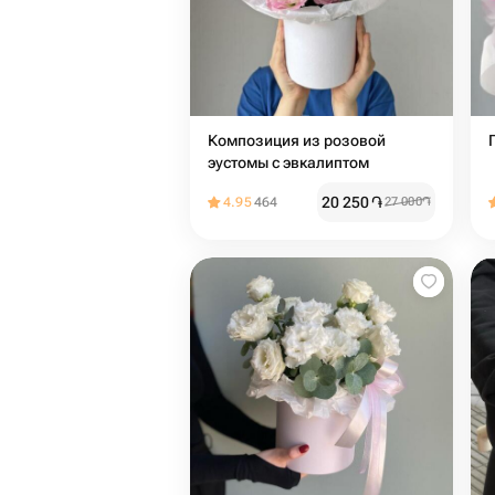
Композиция из розовой
эустомы с эвкалиптом
20 250
֏
4.95
464
27 000
֏