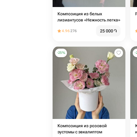
Композиция из белых
лизиантусов «Нежность легка»
25 000
֏
4.96
276
-
25
%
-
Композиция из розовой
эустомы с эвкалиптом