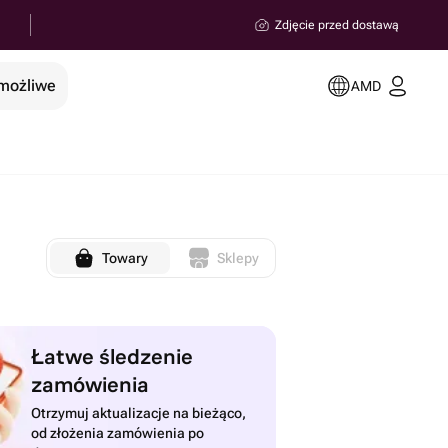
Zdjęcie przed dostawą
 możliwe
AMD
Towary
Sklepy
Łatwe śledzenie
zamówienia
Otrzymuj aktualizacje na bieżąco,
od złożenia zamówienia po