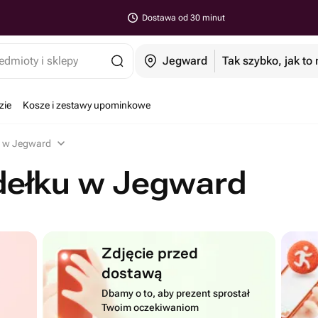
Dostawa od 30 minut
edmioty i sklepy
Jegward
Tak szybko, jak to
zie
Kosze i zestawy upominkowe
u w Jegward
dełku w Jegward
Zdjęcie przed
dostawą
Dbamy o to, aby prezent sprostał
Twoim oczekiwaniom