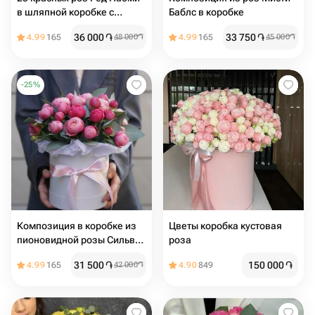
в шляпной коробке с
Баблс в коробке
эвкалиптом
36 000
֏
33 750
֏
4.99
165
48 000
֏
4.99
165
45 000
֏
-
25
%
Композиция в коробке из
Цветы коробка кустовая
пионовидной розы Сильва
роза
Пинк
31 500
֏
150 000
֏
4.99
165
42 000
֏
4.90
849