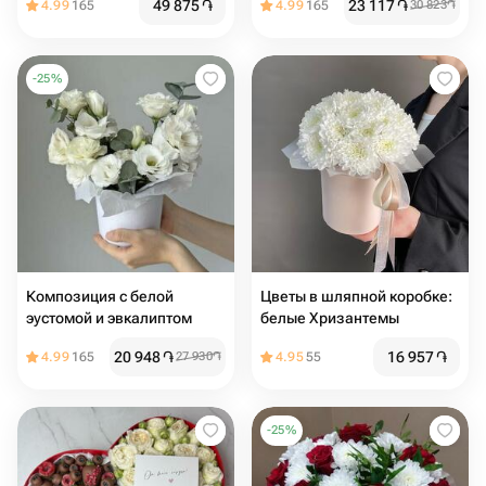
49 875
֏
23 117
֏
4.99
165
4.99
165
30 823
֏
-
25
%
Композиция с белой
Цвeты в шляпной коробке:
эустомой и эвкалиптом
белые Хризантемы
20 948
֏
16 957
֏
4.99
165
27 930
֏
4.95
55
-
25
%