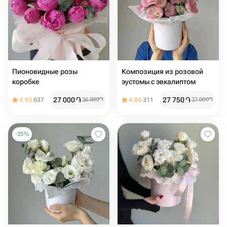
Пионовидные розы
Композиция из розовой
коробке
эустомы с эвкалиптом
27 000
֏
27 750
֏
4.95
637
36 000
֏
4.86
311
37 000
֏
-
25
%