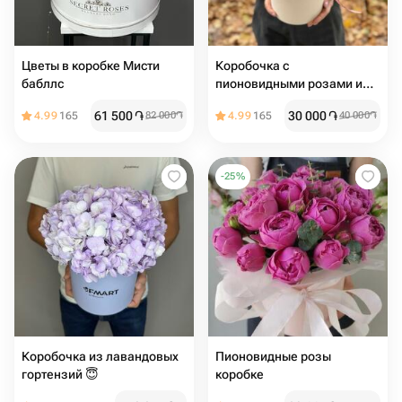
Цветы в коробке Мисти
Коробочка с
бабллс
пионовидными розами и
ароматным эвкалиптом
61 500
֏
30 000
֏
4.99
165
82 000
֏
4.99
165
40 000
֏
-
25
%
Коробочка из лавандовых
Пионовидные розы
гортензий 😇
коробке