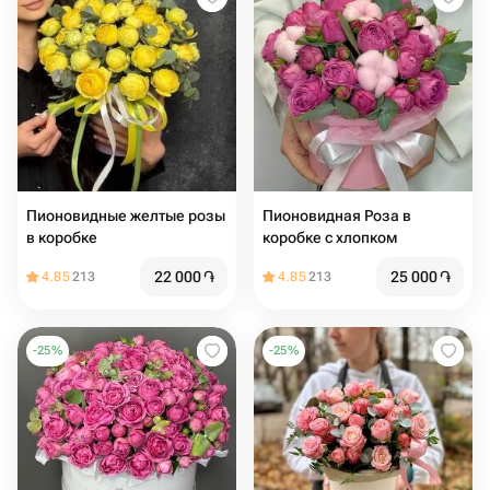
Пионовидные желтые розы
Пионовидная Роза в
в коробке
коробке с хлопком
22 000
֏
25 000
֏
4.85
213
4.85
213
-
25
%
-
25
%