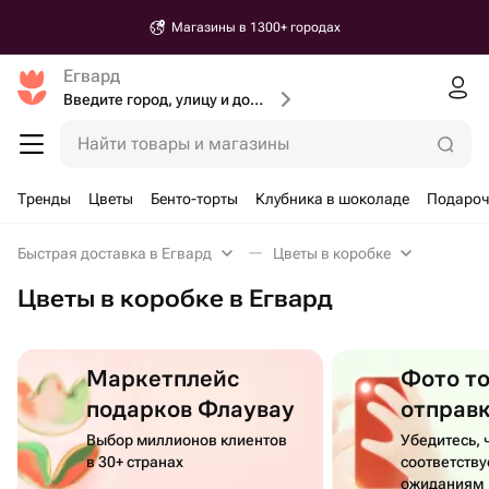
Магазины в 1300+ городах
Егвард
Введите город, улицу и дом доставки
Найти товары и магазины
Тренды
Цветы
Бенто-торты
Клубника в шоколаде
Подароч
Быстрая доставка в Егвард
Цветы в коробке
Цветы в коробке в Егвард
Маркетплейс
Фото т
подарков Флаувау
отправ
Выбор миллионов клиентов
Убедитесь, 
в 30+ странах
соответств
ожиданиям