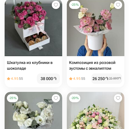
-
25
%
Шкатулка из клубники в
Композиция из розовой
шоколаде
эустомы с эвкалиптом
38 000
֏
26 250
֏
4.95
55
4.95
55
35 000
֏
-
25
%
-
20
%