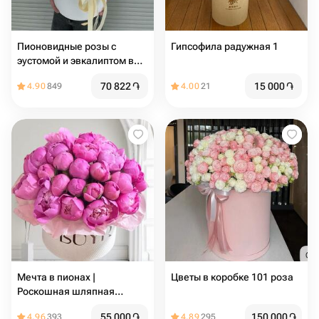
Пионовидные розы с
Гипсофила радужная 1
эустомой и эвкалиптом в
коробке
70 822
֏
15 000
֏
4.90
849
4.00
21
Мечта в пионах |
Цветы в коробке 101 роза
Роскошная шляпная
коробка с пионам
55 000
֏
150 000
֏
4.96
393
4.89
295