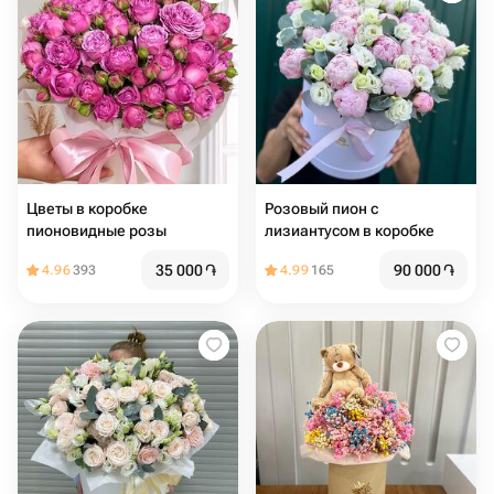
Цветы в коробке
Розовый пион с
пионовидные розы
лизиантусом в коробке
35 000
֏
90 000
֏
4.96
393
4.99
165