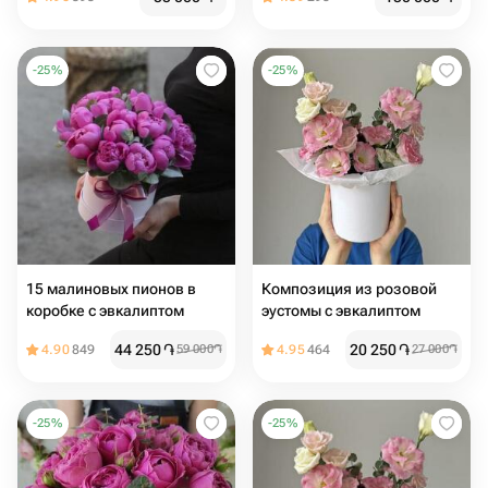
-
25
%
-
25
%
15 малиновых пионов в
Композиция из розовой
коробке с эвкалиптом
эустомы с эвкалиптом
44 250
֏
20 250
֏
4.90
849
59 000
֏
4.95
464
27 000
֏
-
25
%
-
25
%