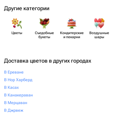
Другие категории
Цветы
Съедобные
Кондит​ерские
Воздушные
букеты
и пекарни
шары
Доставка цветов в других городах
В Ереване
В Нор Харберд
В Касах
В Канакераван
В Мерцаван
В Джрвеж