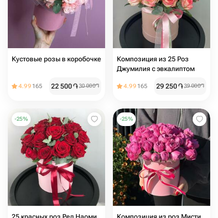
Кустовые розы в коробочке
Композиция из 25 Роз
Джумилия с эвкалиптом
22 500
֏
29 250
֏
4.99
165
30 000
֏
4.99
165
39 000
֏
-
25
%
-
25
%
25 красных роз Ред Наоми
Композиция из роз Мисти