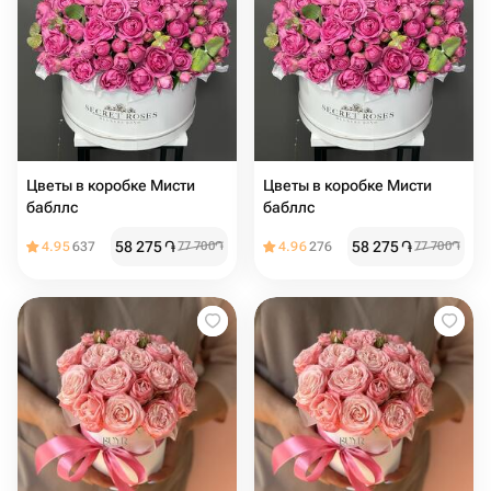
Цветы в коробке Мисти
Цветы в коробке Мисти
бабллс ️
бабллс
58 275
֏
58 275
֏
4.95
637
77 700
֏
4.96
276
77 700
֏