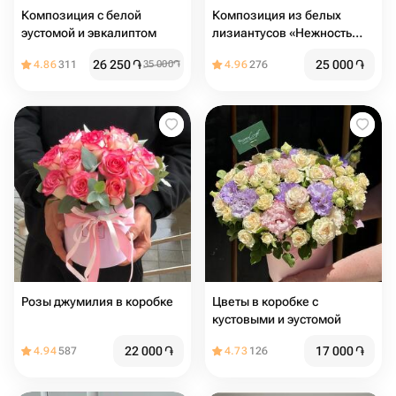
Композиция с белой
Композиция из белых
эустомой и эвкалиптом
лизиантусов «Нежность
легка»
26 250
֏
25 000
֏
4.86
311
35 000
֏
4.96
276
Розы джумилия в коробке
Цветы в коробке с
кустовыми и эустомой
22 000
֏
17 000
֏
4.94
587
4.73
126