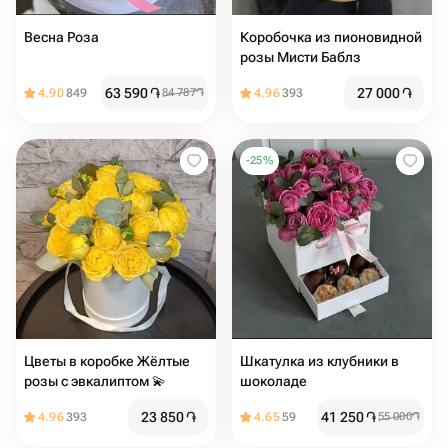
Весна Роза
Коробочка из пионовидной
розы Мисти Баблз
63 590
֏
27 000
֏
4.90
849
84 787
֏
4.96
393
-
25
%
Цветы в коробке Жёлтые
Шкатулка из клубники в
розы с эвкалиптом 💫
шоколаде
23 850
֏
41 250
֏
4.96
393
4.65
59
55 000
֏