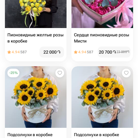
Пионовидные желтые розы
Сердце пионовидные розы
в коробке
Мисти
22 000
֏
20 700
֏
4.94
587
4.94
587
23 000
֏
-
25
%
Подсолнухи в коробке
Подсолнухи в коробке