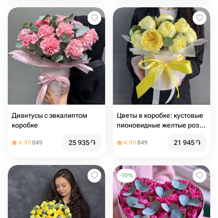
Диантусы с эвкалиптом
Цветы в коробке: кустовые
коробке
пионовидные желтые розы
с эвкалиптом
25 935
֏
21 945
֏
4.90
849
4.90
849
-
10
%