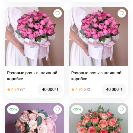
Розовые розы в шляпной
Розовые розы в шляпной
коробке
коробке
40 000
֏
40 000
֏
4.90
971
4.95
542
-
25
%
-
25
%