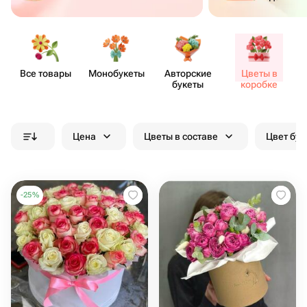
Все товары
Моно​букеты
Авторские
Цветы в
букеты
коробке
Цена
Цветы в составе
Цвет бук
-
25
%