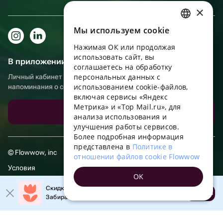
×
Мы используем сookie
RUSSIAN
Нажимая ОК или продолжая
ENGLISH
использовать сайт, вы
В приложении еще удобнее!
UKRAINIAN
соглашаетесь на обработку
персональных данных с
Личный кабинет получателя, больше бонусов за покупки и
PORTUGUESE
использованием cookie-файлов,
напоминания о событиях
включая сервисы «Яндекс
SPANISH
Метрика» и «Top Mail.ru», для
Скачать приложение
анализа использования и
HUNGARIAN
улучшения работы сервисов.
ITALIAN
Более подробная информация
представлена в
Политике в
FRENCH
© Flowwow, inc
отношении файлов cookie Flowwow
TURKISH
Условия
OK
GERMAN
Обработка персональных данных
Скидка 20% на первый заказ!
Открыть
Забирайте промокод в приложении!
POLISH