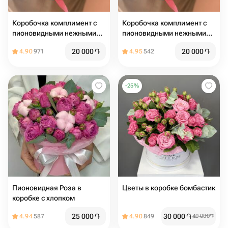
Коробочка комплимент с
Коробочка комплимент с
пионовидными нежными
пионовидными нежными
кустовыми разочками
кустовыми разочками
20 000
֏
20 000
֏
4.90
971
4.95
542
-
25
%
Пионовидная Роза в
Цветы в коробке бомбастик
коробке с хлопком
25 000
֏
30 000
֏
4.94
587
4.90
849
40 000
֏