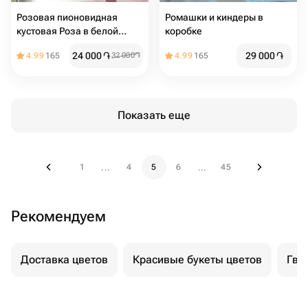
Розовая пионовидная
Ромашки и киндеры в
кустовая Роза в белой
коробке
коробке (размер s)
24 000
֏
29 000
֏
4.99
165
32 000
֏
4.99
165
Показать еще
1
4
5
6
45
...
...
Рекомендуем
Доставка цветов
Красивые букеты цветов
Гво