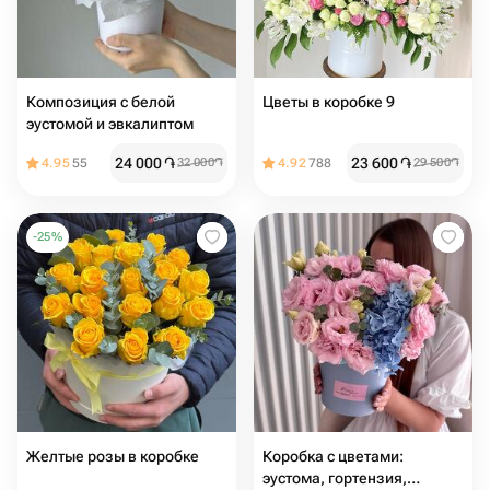
Композиция с белой
Цветы в коробке 9
эустомой и эвкалиптом
24 000
֏
23 600
֏
4.95
55
32 000
֏
4.92
788
29 500
֏
-
25
%
Желтые розы в коробке
Коробка с цветами:
эустома, гортензия,