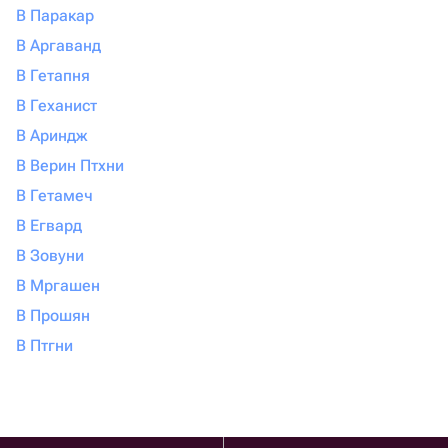
В Паракар
В Аргаванд
В Гетапня
В Геханист
В Ариндж
В Верин Птхни
В Гетамеч
В Егвард
В Зовуни
В Мргашен
В Прошян
В Птгни