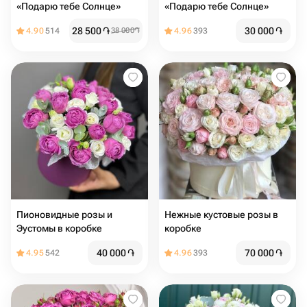
«Подарю тебе Солнце»
«Подарю тебе Солнце»
28 500
֏
30 000
֏
4.90
514
38 000
֏
4.96
393
Пионовидные розы и
Нежные кустовые розы в
Эустомы в коробке
коробке
40 000
֏
70 000
֏
4.95
542
4.96
393