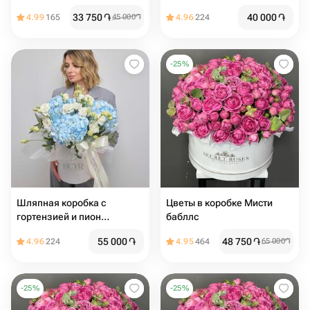
веточки эвкалипта
33 750
֏
40 000
֏
4.99
165
45 000
֏
4.96
224
-
25
%
Шляпная коробка с
Цветы в коробке Мисти
гортензией и пион
бабллс️
эустомой
55 000
֏
48 750
֏
4.96
224
4.95
464
65 000
֏
-
25
%
-
25
%