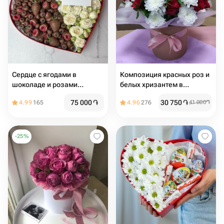
Сердце с ягодами в
Композиция красных роз и
шоколаде и розами
белых хризантем в
«Любовь и наслаждение»
шляпной коробочке
75 000
֏
30 750
֏
4.99
165
4.96
276
41 000
֏
-
25
%