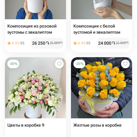
Композиция из розовой
Композиция с белой
эустомы с эвкалиптом
эустомой и эвкалиптом
26 250
֏
24 000
֏
4.95
55
35 000
֏
4.95
55
32 000
֏
-
20
%
-
25
%
Цветы в коробке 9
Желтые розы в коробке