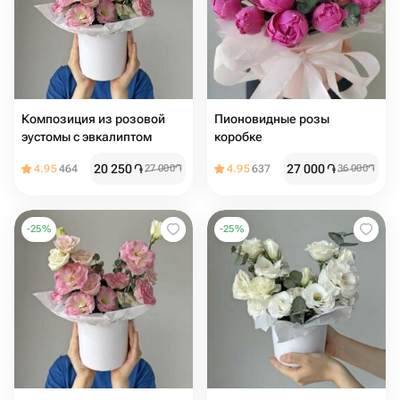
Композиция из розовой
Пионовидные розы
эустомы с эвкалиптом
коробке
20 250
֏
27 000
֏
4.95
464
27 000
֏
4.95
637
36 000
֏
-
25
%
-
25
%