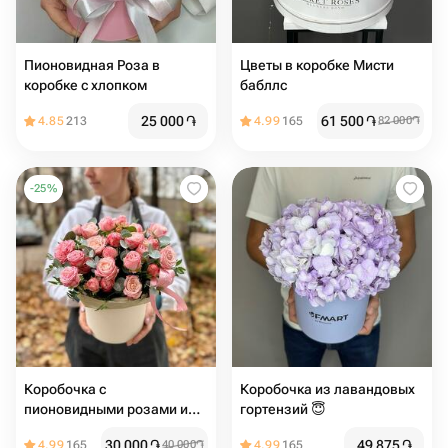
Пионовидная Роза в
Цветы в коробке Мисти
коробке с хлопком
бабллс
25 000
֏
61 500
֏
4.85
213
4.99
165
82 000
֏
-
25
%
Коробочка с
Коробочка из лавандовых
пионовидными розами и
гортензий 😇
ароматным эвкалиптом
30 000
֏
49 875
֏
4.99
165
40 000
֏
4.99
165