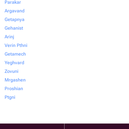
Parakar
Argavand
Getapnya
Gehanist
Arinj
Verin Pthni
Getamech
Yeghvard
Zovuni
Mrgashen
Proshian
Ptgni