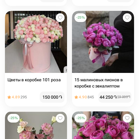
-
25
%
Цветы в коробке 101 роза
15 малиновых пионов в
коробке с эвкалиптом
150 000
֏
44 250
֏
4.89
295
4.90
845
59 000
֏
-
25
%
-
25
%