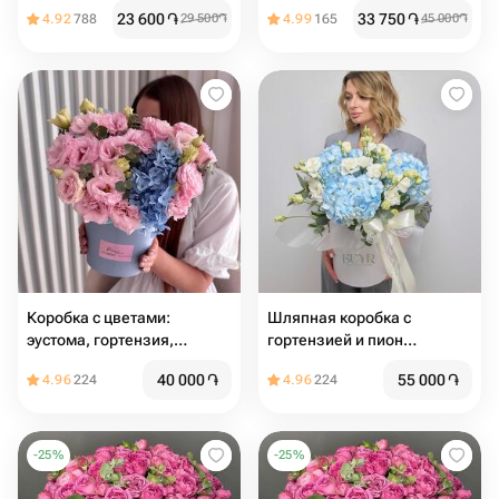
23 600
֏
33 750
֏
4.92
788
29 500
֏
4.99
165
45 000
֏
Коробка с цветами:
Шляпная коробка с
эустома, гортензия,
гортензией и пион
веточки эвкалипта
эустомой
40 000
֏
55 000
֏
4.96
224
4.96
224
-
25
%
-
25
%