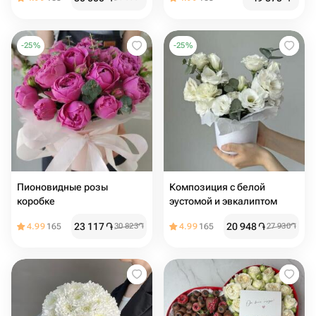
-
25
%
-
25
%
Пионовидные розы
Композиция с белой
коробке
эустомой и эвкалиптом
23 117
֏
20 948
֏
4.99
165
30 823
֏
4.99
165
27 930
֏