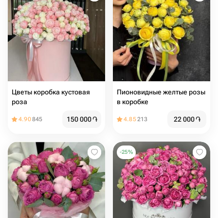
Цветы коробка кустовая
Пионовидные желтые розы
роза
в коробке
150 000
֏
22 000
֏
4.90
845
4.85
213
-
25
%