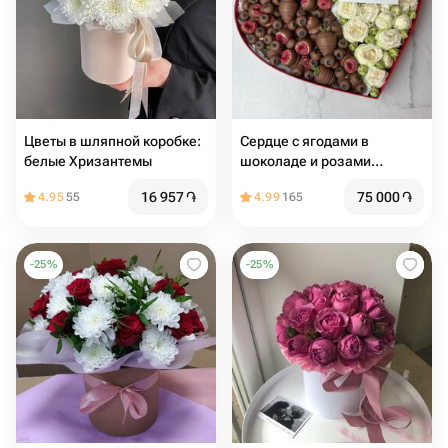
Цвeты в шляпной коробке:
Сердце с ягодами в
белые Хризантемы
шоколаде и розами
«Любовь и наслаждение»
16 957
֏
75 000
֏
4.95
55
4.99
165
-
25
%
-
25
%