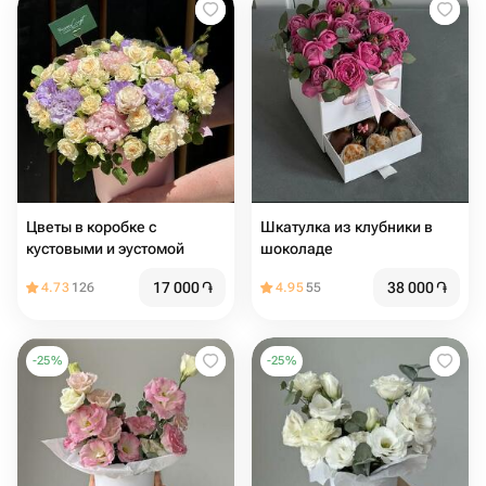
Цветы в коробке с
Шкатулка из клубники в
кустовыми и эустомой
шоколаде
17 000
֏
38 000
֏
4.73
126
4.95
55
-
25
%
-
25
%