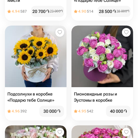
Мисти
«Подарю тебе Солнце»
20 700
֏
28 500
֏
4.94
587
23 000
֏
4.90
514
38 000
֏
Подсолнухи в коробке
Пионовидные розы и
«Подарю тебе Солнце»
Эустомы в коробке
30 000
֏
40 000
֏
4.96
392
4.95
542