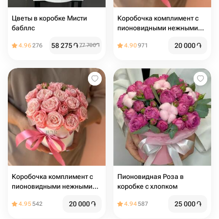
Цветы в коробке Мисти
Коробочка комплимент с
бабллс
пионовидными нежными
кустовыми разочками
58 275
֏
20 000
֏
4.96
276
77 700
֏
4.90
971
Коробочка комплимент с
Пионовидная Роза в
пионовидными нежными
коробке с хлопком
кустовыми разочками
20 000
֏
25 000
֏
4.95
542
4.94
587