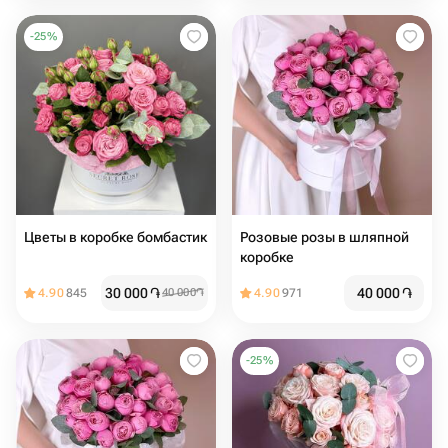
-
25
%
Цветы в коробке бомбастик
Розовые розы в шляпной
коробке
30 000
֏
40 000
֏
4.90
845
40 000
֏
4.90
971
-
25
%