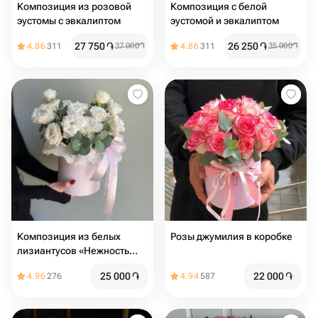
Композиция из розовой
Композиция с белой
эустомы с эвкалиптом
эустомой и эвкалиптом
27 750
֏
26 250
֏
4.86
311
37 000
֏
4.86
311
35 000
֏
Композиция из белых
Розы джумилия в коробке
лизиантусов «Нежность
легка»
25 000
֏
22 000
֏
4.96
276
4.94
587