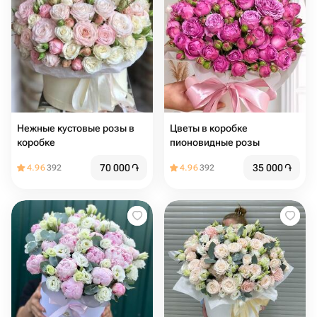
Нежные кустовые розы в
Цветы в коробке
коробке
пионовидные розы
70 000
֏
35 000
֏
4.96
392
4.96
392