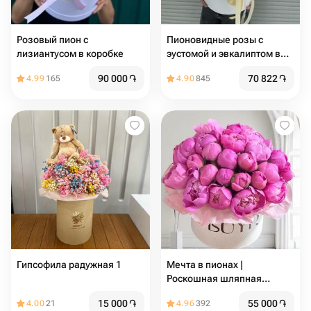
Розовый пион с
Пионовидные розы с
лизиантусом в коробке
эустомой и эвкалиптом в
коробке
90 000
֏
70 822
֏
4.99
165
4.90
845
Гипсофила радужная 1
Мечта в пионах |
Роскошная шляпная
коробка с пионам
15 000
֏
55 000
֏
4.00
21
4.96
392