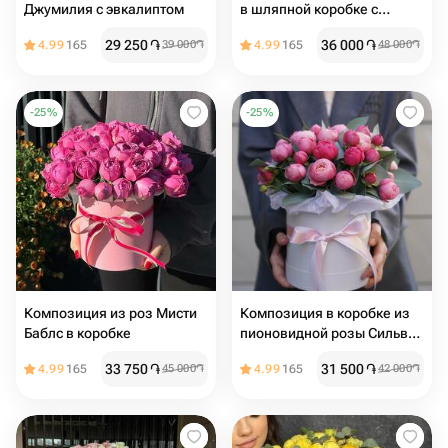
Джумилия с эвкалиптом
в шляпной коробке с
эвкалиптом
29 250
֏
36 000
֏
4.99
165
39 000
֏
4.99
165
48 000
֏
-
25
%
-
25
%
Композиция из роз Мисти
Композиция в коробке из
Баблс в коробке
пионовидной розы Сильва
Пинк
33 750
֏
31 500
֏
4.99
165
45 000
֏
4.99
165
42 000
֏