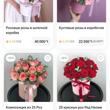
Розовые розы в шляпной
Кустовые розы в коробочке
коробке
40 000
֏
22 500
֏
4.95
542
4.99
165
30 000
֏
-
25
%
-
25
%
Композиция из 25 Роз
25 красных роз Ред Наоми