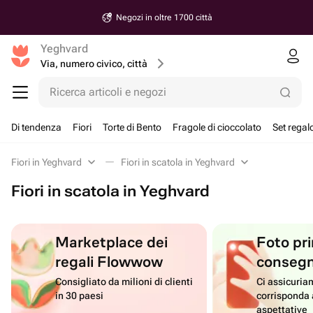
Negozi in oltre 1700 città
Yeghvard
Via, numero civico, città
Ricerca articoli e negozi
Di tendenza
Fiori
Torte di Bento
Fragole di cioccolato
Set regal
Fiori in Yeghvard
Fiori in scatola in Yeghvard
Fiori in scatola in Yeghvard
Marketplace dei
Foto pri
regali Flowwow
conseg
Consigliato da milioni di clienti
Ci assicuriam
in 30 paesi
corrisponda 
aspettative