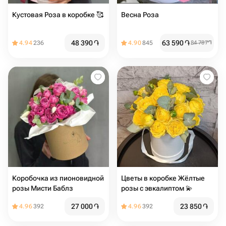
Кустовая Роза в коробке 🥰
Весна Роза
48 390
֏
63 590
֏
4.94
236
4.90
845
84 787
֏
Коробочка из пионовидной
Цветы в коробке Жёлтые
розы Мисти Баблз
розы с эвкалиптом 💫
27 000
֏
23 850
֏
4.96
392
4.96
392