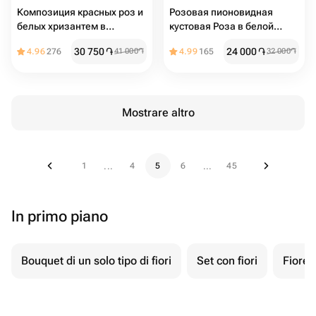
Композиция красных роз и
Розовая пионовидная
белых хризантем в
кустовая Роза в белой
шляпной коробочке
коробке (размер s)
30 750
֏
24 000
֏
4.96
276
41 000
֏
4.99
165
32 000
֏
Mostrare altro
1
4
5
6
45
...
...
In primo piano
Bouquet di un solo tipo di fiori
Set con fiori
Fiore 