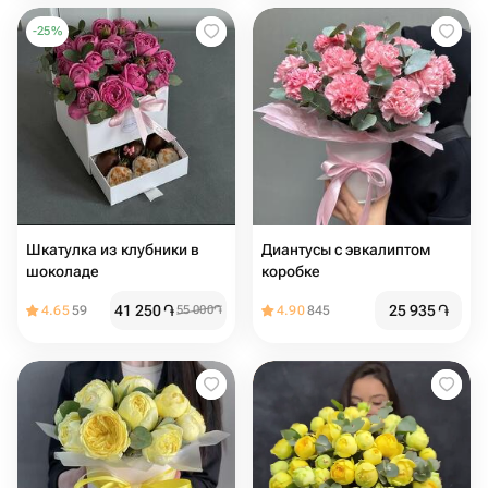
-
25
%
Шкатулка из клубники в
Диантусы с эвкалиптом
шоколаде
коробке
41 250
֏
25 935
֏
4.65
59
55 000
֏
4.90
845