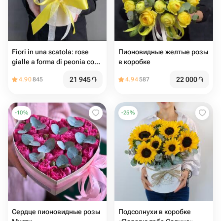
Fiori in una scatola: rose
Пионовидные желтые розы
gialle a forma di peonia con
в коробке
eucalipto
21 945
֏
22 000
֏
4.90
845
4.94
587
-
10
%
-
25
%
Сердце пионовидные розы
Подсолнухи в коробке