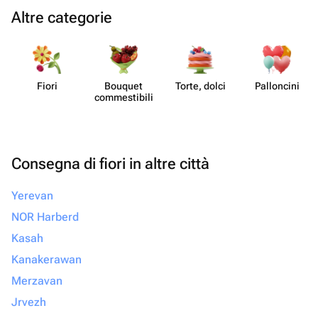
Altre categorie
Fiori
Bouquet
Torte, dolci
Pall​oncini
commes​tibili
Consegna di fiori in altre città
Yerevan
NOR Harberd
Kasah
Kanakerawan
Merzavan
Jrvezh