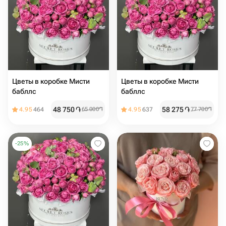
Цветы в коробке Мисти
Цветы в коробке Мисти
бабллс️
бабллс ️
48 750
֏
58 275
֏
4.95
464
65 000
֏
4.95
637
77 700
֏
-
25
%