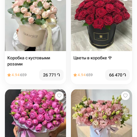
Коробка с кустовыми
Цветы в коробке 🌹
розами
26 771
֏
66 470
֏
4.94
659
4.94
659