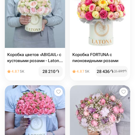
Коробка цветов ‹ABIGAIL› с
Коробка FORTUNA с
кустовыми розами - Latona
пионовидными розами
Flowers
28 210
֏
28 436
֏
4.87
5K
4.87
5K
31 595
֏