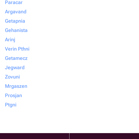
Paracar
Argavand
Getapnia
Gehanista
Arinj
Verin Pthni
Getamecz
Jegward
Zovuni
Mrgaszen
Prosjan
Ptgni