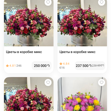
Цветы в коробке микс
Цветы в коробке микс
4.84
250 000
֏
237 500
֏
4.81
246
250 000
֏
616