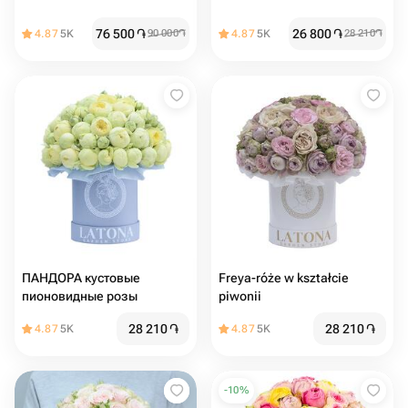
76 500
֏
26 800
֏
4.87
5K
90 000
֏
4.87
5K
28 210
֏
ПАНДОРА кустовые
Freya-róże w kształcie
пионовидные розы
piwonii
28 210
֏
28 210
֏
4.87
5K
4.87
5K
-
10
%