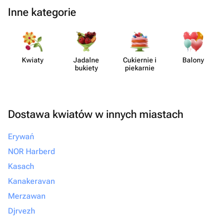
Inne kategorie
Kwiaty
Jadalne
Cukiernie i
Balony
bukiety
piekarnie
Dostawa kwiatów w innych miastach
Erywań
NOR Harberd
Kasach
Kanakeravan
Merzawan
Djrvezh