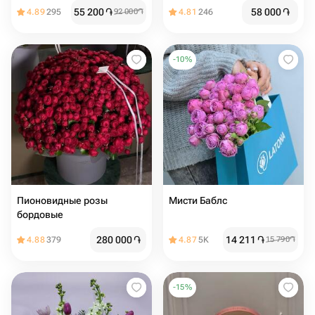
55 200
֏
58 000
֏
4.89
295
92 000
֏
4.81
246
-
10
%
Пионовидные розы
Мисти Баблс
бордовые
280 000
֏
14 211
֏
4.88
379
4.87
5K
15 790
֏
-
15
%