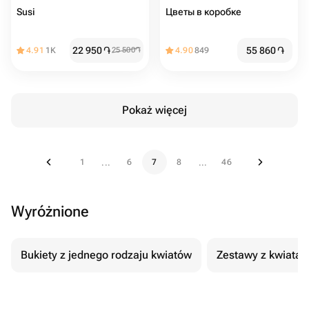
Susi
Цветы в коробке ️
22 950
֏
55 860
֏
4.91
1K
25 500
֏
4.90
849
Pokaż więcej
1
6
7
8
46
...
...
Wyróżnione
Bukiety z jednego rodzaju kwiatów
Zestawy z kwiatam