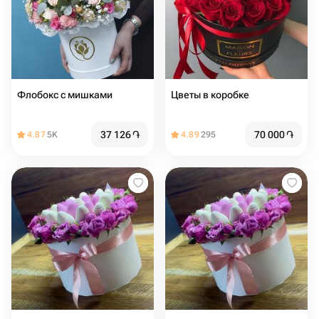
Флобокс с мишками
Цветы в коробке
37 126
֏
70 000
֏
4.87
5K
4.89
295