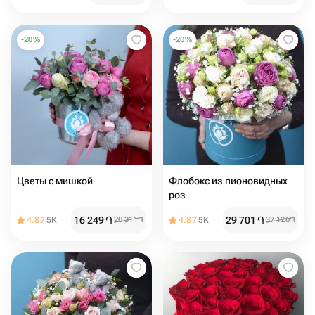
-
20
%
-
20
%
Цветы с мишкой
Флобокс из пионовидных
роз
16 249
֏
29 701
֏
4.87
5K
20 311
֏
4.87
5K
37 126
֏