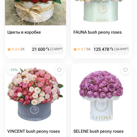
Цветы в коробке️️️
FAUNA bush peony roses
21 600
֏
125 478
֏
4.84
2K
27 000
֏
4.87
5K
156 848
֏
-
15
%
VINCENT bush peony roses
SELENE bush peony roses