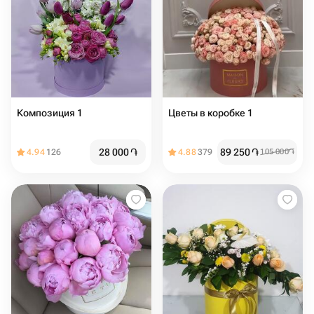
Композиция 1
Цветы в коробке 1
28 000
֏
89 250
֏
4.94
126
4.88
379
105 000
֏