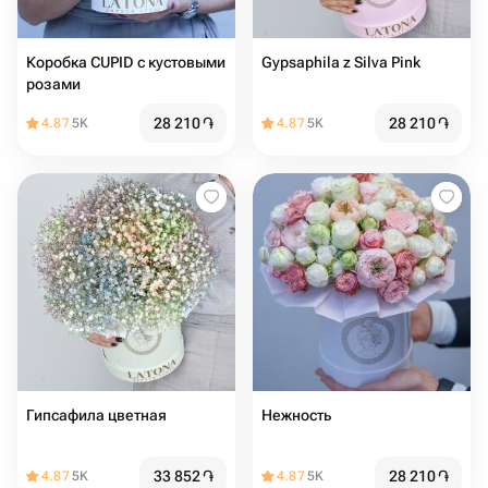
Коробка CUPID с кустовыми
Gypsaphila z Silva Pink
розами
28 210
֏
28 210
֏
4.87
5K
4.87
5K
Гипсафила цветная
Нежность
33 852
֏
28 210
֏
4.87
5K
4.87
5K