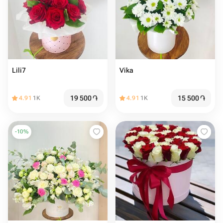
Lili7
Vika
19 500
֏
15 500
֏
4.91
1K
4.91
1K
-
10
%