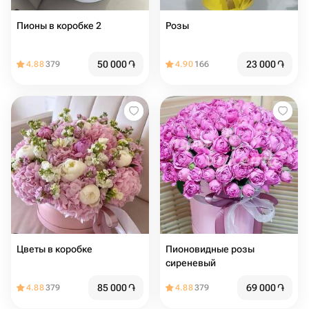
Пионы в коробке 2
Розы
50 000
֏
23 000
֏
4.88
379
4.90
166
Цветы в коробке
Пионовидные розы
сиреневый
85 000
֏
69 000
֏
4.88
379
4.88
379