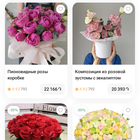
Пионовидные розы
Композиция из розовой
коробке
эустомы с эвкалиптом
22 166
֏
20 393
֏
4.92
792
4.92
792
-
20
%
-
20
%