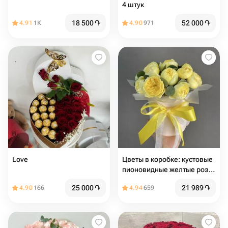
4 штук
18 500
֏
52 000
֏
4.91
1K
4.90
971
Love
Цветы в коробке: кустовые
пионовидные желтые розы
с эвкалиптом
25 000
֏
21 989
֏
4.90
166
4.94
659