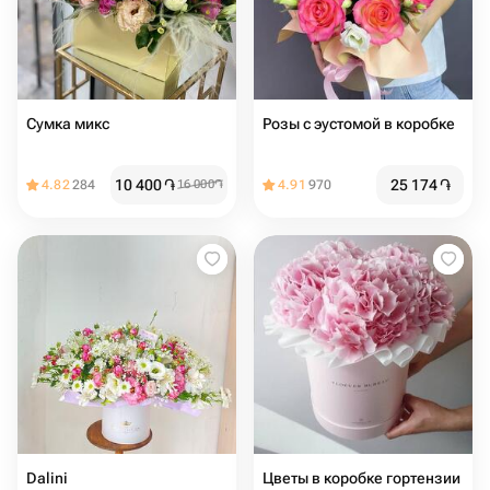
Сумка микс
Розы с эустомой в коробке
10 400
֏
25 174
֏
4.82
284
16 000
֏
4.91
970
Dalini
Цветы в коробке гортензии