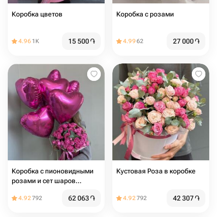
Коробка цветов
Коробка с розами
15 500
֏
27 000
֏
4.96
1K
4.99
62
Коробка с пионовидными
Кустовая Роза в коробке
розами и сет шаров
"Идеальное комбо"
62 063
֏
42 307
֏
4.92
792
4.92
792