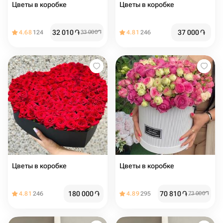
Цветы в коробке
Цветы в коробке
32 010
֏
37 000
֏
4.68
124
33 000
֏
4.81
246
Цветы в коробке
Цветы в коробке
180 000
֏
70 810
֏
4.81
246
4.89
295
73 000
֏