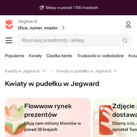
Sklepy w ponad 1700 miastach
Jegward
Ulica, numer, miasto
Wyszukaj przedmioty i sklepy
Popularne
Kwiaty
Ciastka bento
Truskawki w czekoladzie
Kosz
Kwiaty w Jegward
Kwiaty w pudełku w Jegward
Kwiaty w pudełku w Jegward
Flowwow rynek
Zdjęcie
prezentów
dostaw
Ufają nam miliony klientów w
Dbamy o to, 
ponad 30 krajach
sprostał Tw