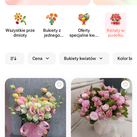
Wszystkie prze​
Bukiety z
Oferty
Kwiaty w
Kw
dmioty
jednego
specjalne kwia​
pudełku
rodzaju
ciarni
kwiatów
Cena
Bukiety kwiatów
Kolor buk