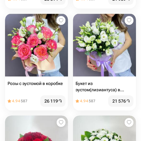
Розы с эустомой в коробке
Букет из
эустом(лизиантуса) в
коробке
26 119
֏
21 576
֏
4.94
587
4.94
587