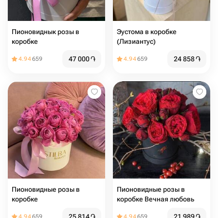
Пионовиднык розы в
Эустома в коробке
коробке
(Лизиантус)
47 000
֏
24 858
֏
4.94
659
4.94
659
Пионовидные розы в
Пионовидные розы в
коробке
коробке Вечная любовь
25 814
֏
21 989
֏
4.94
659
4.94
659